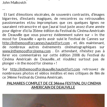
John Malkovich
…
Et tant d’émotions viscérales, de souvenirs contrastés, d’images
bigarrées, d’instants magiques, de rencontres ou retrouvailles
passionnantes et/ou impromptues que ces quelques lignes ne
sauraient retranscrire et que j’aurai tout juste assez d’une année
pour digérer d’ici la 35ème édition du Festival du Cinéma Américain
de Deauville que vous pourrez évidemment suivre sur « In the
mood for Deauville » après avoir suivi le Festival de Cannes sur
http://inthemoodforcannes.hautetfort.com
, et, dès maintenant,
de nombreux autres événements cinématographiques sur
www.inthemoodforcinema.com
. En attendant, n’hésitez pas à
livrer vos commentaires sur cette édition 2008 du Festival du
Cinéma Américain de Deauville…et n’oubliez surtout pas de
plonger « in the mood for cinema » !
Sur
http://inthemoodfordeauville.hautetfort.com
retrouvez de
nombreuses photos et vidéos inédites et mes critiques de film de
ce 34ème Festival du Cinéma Américain.
PALMARES COMPLET DE CE 34ème FESTIVAL DU CINEMA
AMERICAIN DE DEAUVILLE