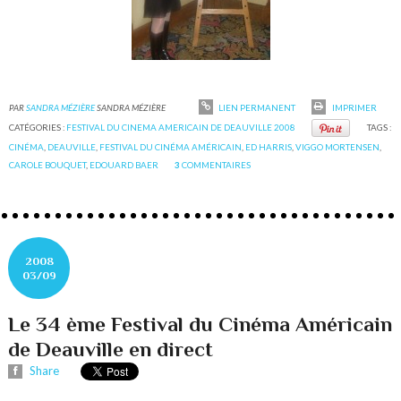
PAR
SANDRA MÉZIÈRE
SANDRA MÉZIÈRE
LIEN PERMANENT
IMPRIMER
CATÉGORIES :
FESTIVAL DU CINEMA AMERICAIN DE DEAUVILLE 2008
TAGS :
CINÉMA
,
DEAUVILLE
,
FESTIVAL DU CINÉMA AMÉRICAIN
,
ED HARRIS
,
VIGGO MORTENSEN
,
CAROLE BOUQUET
,
EDOUARD BAER
3
COMMENTAIRES
2008
03/09
Le 34 ème Festival du Cinéma Américain
de Deauville en direct
Share