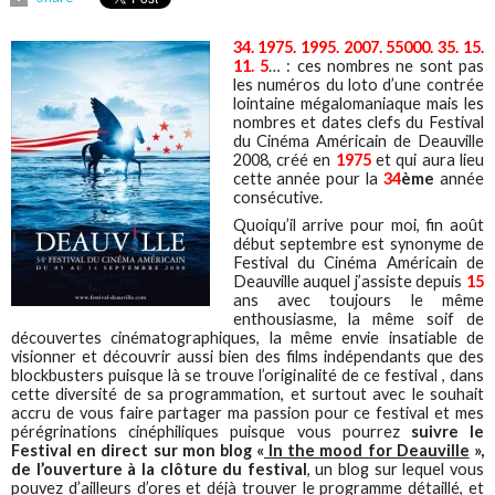
34. 1975. 1995. 2007. 55000. 35. 15.
11. 5
… : ces nombres ne sont pas
les numéros du loto d’une contrée
lointaine mégalomaniaque mais les
nombres et dates clefs du Festival
du Cinéma Américain de Deauville
2008, créé en
1975
et qui aura lieu
cette année pour la
34
ème
année
consécutive.
Quoiqu’il arrive pour moi, fin août
début septembre est synonyme de
Festival du Cinéma Américain de
Deauville auquel j’assiste depuis
15
ans avec toujours le même
enthousiasme, la même soif de
découvertes cinématographiques, la même envie insatiable de
visionner et découvrir aussi bien des films indépendants que des
blockbusters puisque là se trouve l’originalité de ce festival , dans
cette diversité de sa programmation, et surtout avec le souhait
accru de vous faire partager ma passion pour ce festival et mes
pérégrinations cinéphiliques puisque vous pourrez
suivre le
Festival en direct sur mon blog «
In the mood for Deauville
»,
de l’ouverture à la clôture du festival
, un blog sur lequel vous
pouvez d’ailleurs d’ores et déjà trouver le programme détaillé, et