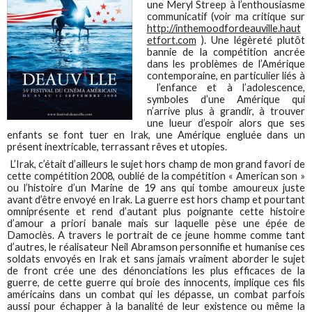
une Meryl Streep à l’enthousiasme
communicatif (voir ma critique sur
http://inthemoodfordeauville.haut
etfort.com
). Une légèreté plutôt
bannie de la compétition ancrée
dans les problèmes de l’Amérique
contemporaine, en particulier liés à
l’enfance et à l’adolescence,
symboles d’une Amérique qui
n’arrive plus à grandir, à trouver
une lueur d’espoir alors que ses
enfants se font tuer en Irak, une Amérique engluée dans un
présent inextricable, terrassant rêves et utopies.
L’Irak, c’était d’ailleurs le sujet hors champ de mon grand favori de
cette compétition 2008, oublié de la compétition « American son »
ou l’histoire d’un Marine de 19 ans qui tombe amoureux juste
avant d’être envoyé en Irak. La guerre est hors champ et pourtant
omniprésente et rend d’autant plus poignante cette histoire
d’amour a priori banale mais sur laquelle pèse une épée de
Damoclès. A travers le portrait de ce jeune homme comme tant
d’autres, le réalisateur Neil Abramson personnifie et humanise ces
soldats envoyés en Irak et sans jamais vraiment aborder le sujet
de front crée une des dénonciations les plus efficaces de la
guerre, de cette guerre qui broie des innocents, implique ces fils
américains dans un combat qui les dépasse, un combat parfois
aussi pour échapper à la banalité de leur existence ou même la