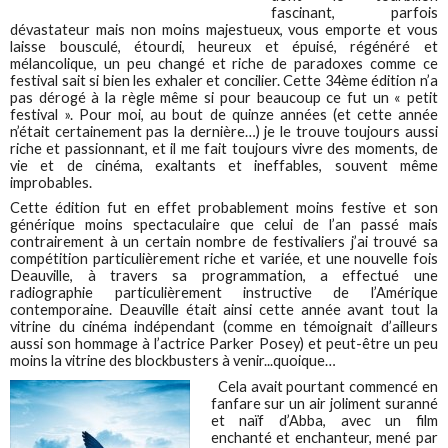
fascinant, parfois
dévastateur mais non moins majestueux, vous emporte et vous
laisse bousculé, étourdi, heureux et épuisé, régénéré et
mélancolique, un peu changé et riche de paradoxes comme ce
festival sait si bien les exhaler et concilier. Cette 34ème édition n’a
pas dérogé à la règle même si pour beaucoup ce fut un « petit
festival ». Pour moi, au bout de quinze années (et cette année
n’était certainement pas la dernière…) je le trouve toujours aussi
riche et passionnant, et il me fait toujours vivre des moments, de
vie et de cinéma, exaltants et ineffables, souvent même
improbables.
Cette édition fut en effet probablement moins festive et son
générique moins spectaculaire que celui de l’an passé mais
contrairement à un certain nombre de festivaliers j’ai trouvé sa
compétition particulièrement riche et variée, et une nouvelle fois
Deauville, à travers sa programmation, a effectué une
radiographie particulièrement instructive de l’Amérique
contemporaine. Deauville était ainsi cette année avant tout la
vitrine du cinéma indépendant (comme en témoignait d’ailleurs
aussi son hommage à l’actrice Parker Posey) et peut-être un peu
moins la vitrine des blockbusters à venir...quoique…
Cela avait pourtant commencé en
fanfare sur un air joliment suranné
et naïf d’Abba, avec un film
enchanté et enchanteur, mené par