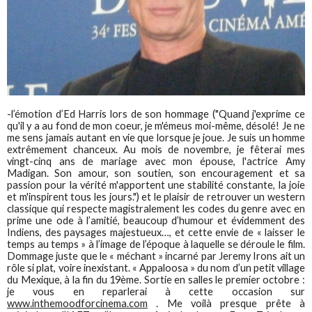
-l’émotion d’Ed Harris lors de son hommage ("Quand j'exprime ce
qu'il y a au fond de mon coeur, je m'émeus moi-même, désolé! Je ne
me sens jamais autant en vie que lorsque je joue. Je suis un homme
extrêmement chanceux. Au mois de novembre, je fêterai mes
vingt-cinq ans de mariage avec mon épouse, l'actrice Amy
Madigan. Son amour, son soutien, son encouragement et sa
passion pour la vérité m'apportent une stabilité constante, la joie
et m'inspirent tous les jours.") et le plaisir de retrouver un western
classique qui respecte magistralement les codes du genre avec en
prime une ode à l’amitié, beaucoup d’humour et évidemment des
Indiens, des paysages majestueux…, et cette envie de « laisser le
temps au temps » à l’image de l’époque à laquelle se déroule le film.
Dommage juste que le « méchant » incarné par Jeremy Irons ait un
rôle si plat, voire inexistant. « Appaloosa » du nom d’un petit village
du Mexique, à la fin du 19ème. Sortie en salles le premier octobre :
je vous en reparlerai à cette occasion sur
www.inthemoodforcinema.com
. Me voilà presque prête à