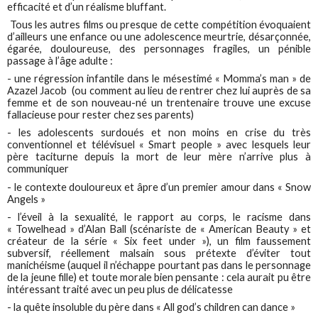
efficacité et d’un réalisme bluffant.
Tous les autres films ou presque de cette compétition évoquaient
d’ailleurs une enfance ou une adolescence meurtrie, désarçonnée,
égarée, douloureuse, des personnages fragiles, un pénible
passage à l’âge adulte :
- une régression infantile dans le mésestimé « Momma’s man » de
Azazel Jacob (ou comment au lieu de rentrer chez lui auprès de sa
femme et de son nouveau-né un trentenaire trouve une excuse
fallacieuse pour rester chez ses parents)
- les adolescents surdoués et non moins en crise du très
conventionnel et télévisuel « Smart people » avec lesquels leur
père taciturne depuis la mort de leur mère n’arrive plus à
communiquer
- le contexte douloureux et âpre d’un premier amour dans « Snow
Angels »
- l’éveil à la sexualité, le rapport au corps, le racisme dans
« Towelhead » d’Alan Ball (scénariste de « American Beauty » et
créateur de la série « Six feet under »), un film faussement
subversif, réellement malsain sous prétexte d’éviter tout
manichéisme (auquel il n’échappe pourtant pas dans le personnage
de la jeune fille) et toute morale bien pensante : cela aurait pu être
intéressant traité avec un peu plus de délicatesse
- la quête insoluble du père dans « All god’s children can dance »