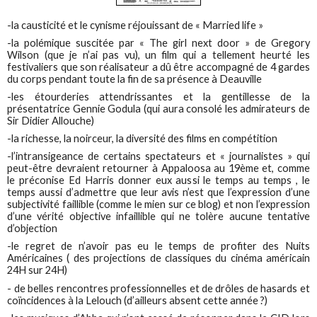
-la causticité et le cynisme réjouissant de « Married life »
-la polémique suscitée par « The girl next door » de Gregory
Wilson (que je n’ai pas vu), un film qui a tellement heurté les
festivaliers que son réalisateur a dû être accompagné de 4 gardes
du corps pendant toute la fin de sa présence à Deauville
-les étourderies attendrissantes et la gentillesse de la
présentatrice Gennie Godula (qui aura consolé les admirateurs de
Sir Didier Allouche)
-la richesse, la noirceur, la diversité des films en compétition
-l’intransigeance de certains spectateurs et « journalistes » qui
peut-être devraient retourner à Appaloosa au 19ème et, comme
le préconise Ed Harris donner eux aussi le temps au temps , le
temps aussi d’admettre que leur avis n’est que l’expression d’une
subjectivité faillible (comme le mien sur ce blog) et non l’expression
d’une vérité objective infaillible qui ne tolère aucune tentative
d’objection
-le regret de n’avoir pas eu le temps de profiter des Nuits
Américaines ( des projections de classiques du cinéma américain
24H sur 24H)
- de belles rencontres professionnelles et de drôles de hasards et
coïncidences à la Lelouch (d’ailleurs absent cette année ?)