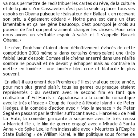
va nous permettre de redistribuer les cartes du rêve, de la culture
et de la paix ». Zoe Cassavetes n’est pas la seule à placer tous ses
espoirs en Obama puisque le réalisateur de « Ballast », en recevant
son prix, a également déclaré « Notre pays est dans un état
lamentable et ça me gêne beaucoup, c’est pourquoi je crois au
pouvoir de l’art qui peut vraiment changer les choses. Pour cela
nous avons un véritable espoir à saisir et il s’appelle Barack
Obama. »
Le rêve, l’onirisme étaient donc définitivement évincés de cette
compétition 2008 même si dans certains émergeaient une (très
faible) lueur d’espoir. Comme si le cinéma enserré dans une réalité
sombre ne pouvait et ne devait y échapper mais au contraire la
mettre en lumière : une lumière bien crue et blafarde le plus
souvent.
En allait-il autrement des Premières ? Il est vrai que cette année,
pour mon plus grand plaisir, tous les genres ou presque étaient
représentés : du western avec le second film en tant que
réalisateur d’ Ed Harris « Appaloosa » à la comédie romantique
avec le très efficace « Coup de foudre à Rhode Island » de Peter
Hedges, à la comédie d’action avec « Max la menace » de Peter
Segal en passant par le thriller suffocant avec « Harcelés » de Neil
La Bute, la comédie grinçante à suspense avec le très réussi
« Married life », le film de guerre engagé avec « Miracle à Santa
Anna » de Spike Lee, le film inclassable avec « Meurtres à l’Empire
State Building » de William Karel, le film politique sous forme de