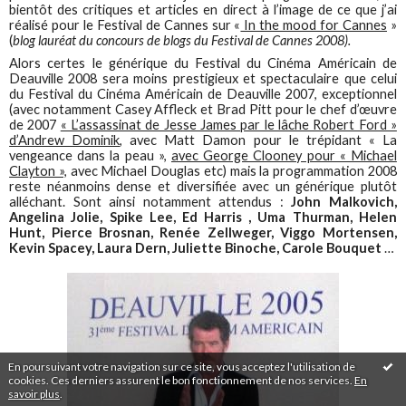
bientôt des critiques et articles en direct à l’image de ce que j’ai
réalisé pour le Festival de Cannes sur «
In the mood for Cannes
»
(
blog lauréat du concours de blogs du Festival de Cannes 2008).
Alors certes le générique du Festival du Cinéma Américain de
Deauville 2008 sera moins prestigieux et spectaculaire que celui
du Festival du Cinéma Américain de Deauville 2007, exceptionnel
(avec notamment Casey Affleck et Brad Pitt pour le chef d’œuvre
de 2007
« L’assassinat de Jesse James par le lâche Robert Ford »
d’Andrew Dominik
, avec Matt Damon pour le trépidant « La
vengeance dans la peau »,
avec George Clooney pour « Michael
Clayton »,
avec Michael Douglas etc) mais la programmation 2008
reste néanmoins dense et diversifiée avec un générique plutôt
alléchant. Sont ainsi notamment attendus :
John Malkovich,
Angelina Jolie, Spike Lee, Ed Harris , Uma Thurman, Helen
Hunt, Pierce Brosnan, Renée Zellweger, Viggo Mortensen,
Kevin Spacey, Laura Dern, Juliette Binoche, Carole Bouquet
…
En poursuivant votre navigation sur ce site, vous acceptez l'utilisation de
cookies. Ces derniers assurent le bon fonctionnement de nos services.
En
savoir plus
.