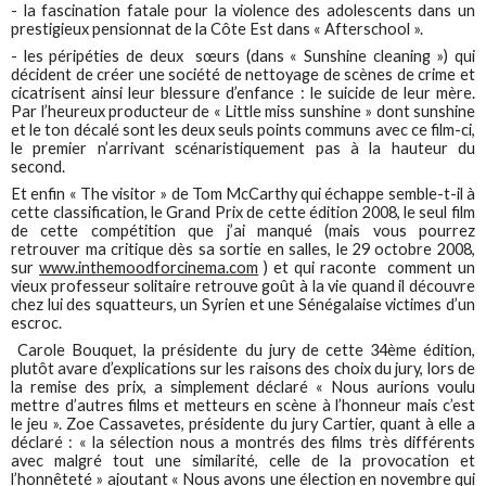
- la fascination fatale pour la violence des adolescents dans un
prestigieux pensionnat de la Côte Est dans « Afterschool ».
- les péripéties de deux sœurs (dans « Sunshine cleaning ») qui
décident de créer une société de nettoyage de scènes de crime et
cicatrisent ainsi leur blessure d’enfance : le suicide de leur mère.
Par l’heureux producteur de « Little miss sunshine » dont sunshine
et le ton décalé sont les deux seuls points communs avec ce film-ci,
le premier n’arrivant scénaristiquement pas à la hauteur du
second.
Et enfin « The visitor » de Tom McCarthy qui échappe semble-t-il à
cette classification, le Grand Prix de cette édition 2008, le seul film
de cette compétition que j’ai manqué (mais vous pourrez
retrouver ma critique dès sa sortie en salles, le 29 octobre 2008,
sur
www.inthemoodforcinema.com
) et qui raconte comment un
vieux professeur solitaire retrouve goût à la vie quand il découvre
chez lui des squatteurs, un Syrien et une Sénégalaise victimes d’un
escroc.
Carole Bouquet, la présidente du jury de cette 34ème édition,
plutôt avare d’explications sur les raisons des choix du jury, lors de
la remise des prix, a simplement déclaré « Nous aurions voulu
mettre d’autres films et metteurs en scène à l’honneur mais c’est
le jeu ». Zoe Cassavetes, présidente du jury Cartier, quant à elle a
déclaré : « la sélection nous a montrés des films très différents
avec malgré tout une similarité, celle de la provocation et
l’honnêteté » ajoutant « Nous avons une élection en novembre qui