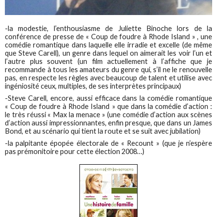
-la modestie, l’enthousiasme de Juliette Binoche lors de la
conférence de presse de « Coup de foudre à Rhode Island » , une
comédie romantique dans laquelle elle irradie et excelle (de même
que Steve Carell), un genre dans lequel on aimerait les voir l’un et
l’autre plus souvent (un film actuellement à l’affiche que je
recommande à tous les amateurs du genre qui, s’il ne le renouvelle
pas, en respecte les règles avec beaucoup de talent et utilise avec
ingéniosité ceux, multiples, de ses interprètes principaux)
-Steve Carell, encore, aussi efficace dans la comédie romantique
« Coup de foudre à Rhode Island » que dans la comédie d’action :
le très réussi « Max la menace » (une comédie d’action aux scènes
d’action aussi impressionnantes, enfin presque, que dans un James
Bond, et au scénario qui tient la route et se suit avec jubilation)
-la palpitante épopée électorale de « Recount » (que je n’espère
pas prémonitoire pour cette élection 2008…)