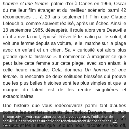
homme et une femme
, palme d’or à Canes en 1966, Oscar
du meilleur film étranger et du meilleur scénario parmi 42
récompenses … à 29 ans seulement ! Film que Claude
Lelouch a, comme souvent réalisé, après un échec. Ainsi le
13 septembre 1965, désespéré, il roule alors vers Deauville
où il arrive la nuit, épuisé. Réveillé le matin par le soleil, il
voit une femme depuis sa voiture, elle marche sur la plage
avec un enfant et un chien. Sa « curiosité est alors plus
grande que la tristesse ». Il commence à imaginer ce que
peut faire cette femme sur cette plage, avec son enfant, à
cette heure matinale. Cela donnera
Un homme et une
femme,
la rencontre de deux solitudes blessées qui prouve
que les plus belles histoires sont les plus simples et que la
marque du talent est de les rendre singulières et
extraordinaires.
Une histoire que vous redécouvrirez parmi tant d’autres
comme les derniers instants de Patrick Dewaere, et puis
En poursuivant votre navigation sur ce site, vous acceptez l'utilisation de
des tas d’autres hasards et coïncidences et d’histoires sur
cookies. Ces derniers assurent le bon fonctionnement de nos services.
En
savoir plus
.
les uns et les autres que Lelouch nous raconte en voix off,