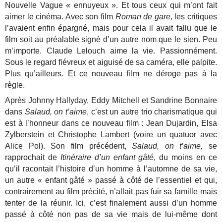
Nouvelle Vague « ennuyeux ». Et tous ceux qui m’ont fait
aimer le cinéma. Avec son film
Roman de gare
, les critiques
l’avaient enfin épargné, mais pour cela il avait fallu que le
film soit au préalable signé d’un autre nom que le sien. Peu
m’importe. Claude Lelouch aime la vie. Passionnément.
Sous le regard fiévreux et aiguisé de sa caméra, elle palpite.
Plus qu’ailleurs. Et ce nouveau film ne déroge pas à la
règle.
Après Johnny Hallyday, Eddy Mitchell et Sandrine Bonnaire
dans
Salaud, on t’aime
, c’est un autre trio charismatique qui
est à l’honneur dans ce nouveau film : Jean Dujardin, Elsa
Zylberstein et Christophe Lambert (voire un quatuor avec
Alice Pol). Son film précédent,
Salaud, on t’aime,
se
rapprochait de
Itinéraire d’un enfant gâté
, du moins en ce
qu’il racontait l’histoire d’un homme à l’automne de sa vie,
un autre « enfant gâté » passé à côté de l’essentiel et qui,
contrairement au film précité, n’allait pas fuir sa famille mais
tenter de la réunir. Ici, c’est finalement aussi d’un homme
passé à côté non pas de sa vie mais de lui-même dont