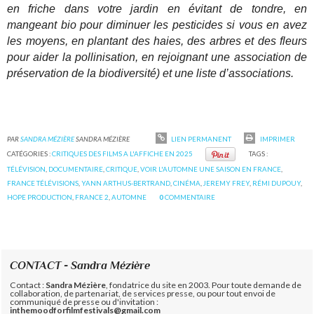
en friche dans votre jardin en évitant de tondre, en
mangeant bio pour diminuer les pesticides si vous en avez
les moyens, en plantant des haies, des arbres et des fleurs
pour aider la pollinisation, en rejoignant une association de
préservation de la biodiversité) et une liste d’associations.
PAR
SANDRA MÉZIÈRE
SANDRA MÉZIÈRE
LIEN PERMANENT
IMPRIMER
CATÉGORIES :
CRITIQUES DES FILMS A L'AFFICHE EN 2025
TAGS :
TÉLÉVISION
,
DOCUMENTAIRE
,
CRITIQUE
,
VOIR L'AUTOMNE UNE SAISON EN FRANCE
,
FRANCE TÉLÉVISIONS
,
YANN ARTHUS-BERTRAND
,
CINÉMA
,
JEREMY FREY
,
RÉMI DUPOUY
,
HOPE PRODUCTION
,
FRANCE 2
,
AUTOMNE
0
COMMENTAIRE
CONTACT - Sandra Mézière
Contact :
Sandra Mézière
, fondatrice du site en 2003. Pour toute demande de
collaboration, de partenariat, de services presse, ou pour tout envoi de
communiqué de presse ou d'invitation :
inthemoodforfilmfestivals@gmail.com