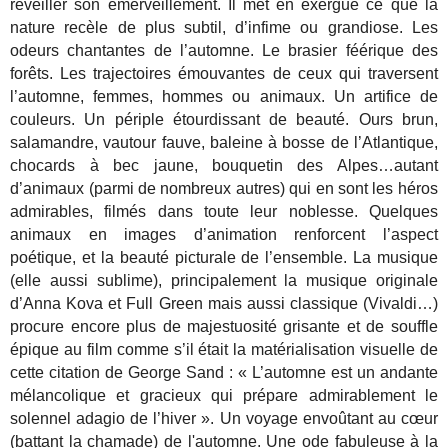
réveiller son émerveillement. Il met en exergue ce que la
nature recèle de plus subtil, d’infime ou grandiose. Les
odeurs chantantes de l’automne. Le brasier féérique des
forêts. Les trajectoires émouvantes de ceux qui traversent
l’automne, femmes, hommes ou animaux. Un artifice de
couleurs. Un périple étourdissant de beauté. Ours brun,
salamandre, vautour fauve, baleine à bosse de l’Atlantique,
chocards à bec jaune, bouquetin des Alpes…autant
d’animaux (parmi de nombreux autres) qui en sont les héros
admirables, filmés dans toute leur noblesse. Quelques
animaux en images d’animation renforcent l’aspect
poétique, et la beauté picturale de l’ensemble. La musique
(elle aussi sublime), principalement la musique originale
d’Anna Kova et Full Green mais aussi classique (Vivaldi…)
procure encore plus de majestuosité grisante et de souffle
épique au film comme s’il était la matérialisation visuelle de
cette citation de George Sand : « L’automne est un andante
mélancolique et gracieux qui prépare admirablement le
solennel adagio de l’hiver ». Un voyage envoûtant au cœur
(battant la chamade) de l'automne. Une ode fabuleuse à la