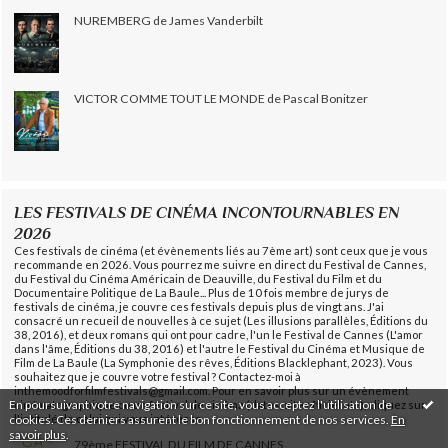
NUREMBERG de James Vanderbilt
VICTOR COMME TOUT LE MONDE de Pascal Bonitzer
LES FESTIVALS DE CINÉMA INCONTOURNABLES EN
2026
Ces festivals de cinéma (et évènements liés au 7ème art) sont ceux que je vous
recommande en 2026. Vous pourrez me suivre en direct du Festival de Cannes,
du Festival du Cinéma Américain de Deauville, du Festival du Film et du
Documentaire Politique de La Baule... Plus de 10 fois membre de jurys de
festivals de cinéma, je couvre ces festivals depuis plus de vingt ans. J'ai
consacré un recueil de nouvelles à ce sujet (Les illusions parallèles, Éditions du
38, 2016), et deux romans qui ont pour cadre, l'un le Festival de Cannes (L'amor
dans l'âme, Éditions du 38, 2016) et l'autre le Festival du Cinéma et Musique de
Film de La Baule (La Symphonie des rêves, Éditions Blacklephant, 2023). Vous
souhaitez que je couvre votre festival ? Contactez-moi à
inthemoodforfilmfestivals@gmail.com. Pour en savoir plus sur un évènement
En poursuivant votre navigation sur ce site, vous acceptez l'utilisation de
cinématographique ou un festival de cinéma (dates, site officiel etc), cliquez sur
cookies. Ces derniers assurent le bon fonctionnement de nos services.
En
l'intitulé de celui qui vous intéresse.
savoir plus
.
79ème FESTIVAL DU FILM DE CANNES