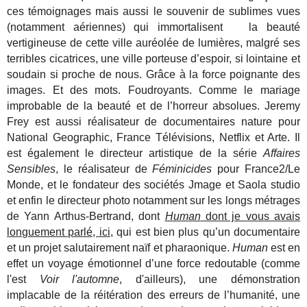
ces témoignages mais aussi le souvenir de sublimes vues
(notamment aériennes) qui immortalisent la beauté
vertigineuse de cette ville auréolée de lumières, malgré ses
terribles cicatrices, une ville porteuse d’espoir, si lointaine et
soudain si proche de nous. Grâce à la force poignante des
images. Et des mots. Foudroyants. Comme le mariage
improbable de la beauté et de l’horreur absolues. Jeremy
Frey est aussi réalisateur de documentaires nature pour
National Geographic, France Télévisions, Netflix et Arte. Il
est également le directeur artistique de la série
Affaires
Sensibles
, le réalisateur de
Féminicides
pour France2/Le
Monde, et le fondateur des sociétés Jmage et Saola studio
et enfin le directeur photo notamment sur les longs métrages
de Yann Arthus-Bertrand, dont
Human
dont je vous avais
longuement parlé, ici
, qui est bien plus qu’un documentaire
et un projet salutairement naïf et pharaonique.
Human
est en
effet un voyage émotionnel d’une force redoutable (comme
l'est
Voir l'automne
, d'ailleurs), une démonstration
implacable de la réitération des erreurs de l’humanité, une