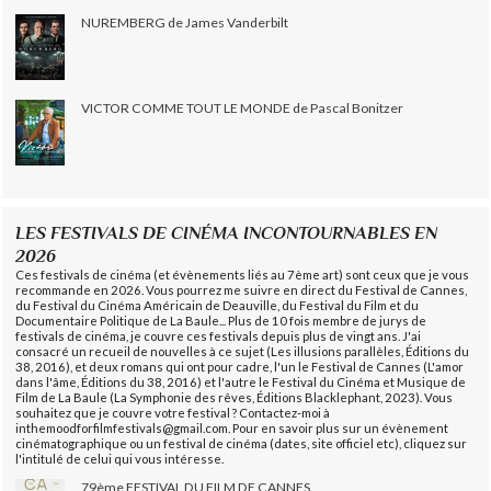
NUREMBERG de James Vanderbilt
VICTOR COMME TOUT LE MONDE de Pascal Bonitzer
LES FESTIVALS DE CINÉMA INCONTOURNABLES EN
2026
Ces festivals de cinéma (et évènements liés au 7ème art) sont ceux que je vous
recommande en 2026. Vous pourrez me suivre en direct du Festival de Cannes,
du Festival du Cinéma Américain de Deauville, du Festival du Film et du
Documentaire Politique de La Baule... Plus de 10 fois membre de jurys de
festivals de cinéma, je couvre ces festivals depuis plus de vingt ans. J'ai
consacré un recueil de nouvelles à ce sujet (Les illusions parallèles, Éditions du
38, 2016), et deux romans qui ont pour cadre, l'un le Festival de Cannes (L'amor
dans l'âme, Éditions du 38, 2016) et l'autre le Festival du Cinéma et Musique de
Film de La Baule (La Symphonie des rêves, Éditions Blacklephant, 2023). Vous
souhaitez que je couvre votre festival ? Contactez-moi à
inthemoodforfilmfestivals@gmail.com. Pour en savoir plus sur un évènement
cinématographique ou un festival de cinéma (dates, site officiel etc), cliquez sur
l'intitulé de celui qui vous intéresse.
79ème FESTIVAL DU FILM DE CANNES