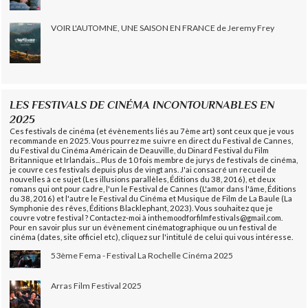
VOIR L'AUTOMNE, UNE SAISON EN FRANCE de Jeremy Frey
LES FESTIVALS DE CINÉMA INCONTOURNABLES EN
2025
Ces festivals de cinéma (et évènements liés au 7ème art) sont ceux que je vous
recommande en 2025. Vous pourrez me suivre en direct du Festival de Cannes,
du Festival du Cinéma Américain de Deauville, du Dinard Festival du Film
Britannique et Irlandais... Plus de 10 fois membre de jurys de festivals de cinéma,
je couvre ces festivals depuis plus de vingt ans. J'ai consacré un recueil de
nouvelles à ce sujet (Les illusions parallèles, Éditions du 38, 2016), et deux
romans qui ont pour cadre, l'un le Festival de Cannes (L'amor dans l'âme, Éditions
du 38, 2016) et l'autre le Festival du Cinéma et Musique de Film de La Baule (La
Symphonie des rêves, Éditions Blacklephant, 2023). Vous souhaitez que je
couvre votre festival ? Contactez-moi à inthemoodforfilmfestivals@gmail.com.
Pour en savoir plus sur un évènement cinématographique ou un festival de
cinéma (dates, site officiel etc), cliquez sur l'intitulé de celui qui vous intéresse.
53ème Fema - Festival La Rochelle Cinéma 2025
Arras Film Festival 2025