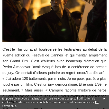
C’est le film qui avait bouleversé les festivaliers au début de la
70ème édition du Festival de Cannes et qui méritait amplement
son Grand Prix. C’est d’ailleurs avec beaucoup d’émotion que
Pedro Almodovar l’avait évoqué lors de la conférence de presse
du jury. On sentait d’ailleurs poindre un regret lorsqu’il a déclaré :
« J'ai adoré 120 battements par minute. Je ne peux pas être plus
touché par un film. C'est un jury démocratique. Et je suis 1/9ème
seulement. » Mais aussi « Campillo raconte l'histoire de héros
qui ont sauvé de nombreuses vies. Nous avons pris conscience
En poursuivant votre navigation sur ce site, vous acceptez l'utilisation de
de cela. »
cookies. Ces derniers assurent le bon fonctionnement de nos services.
En
savoir plus
.