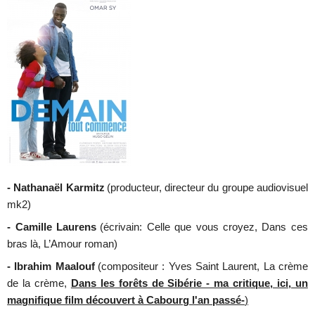
- Nathanaël Karmitz
(producteur, directeur du groupe audiovisuel
mk2)
- Camille Laurens
(écrivain: Celle que vous croyez, Dans ces
bras là, L’Amour roman)
- Ibrahim Maalouf
(compositeur : Yves Saint Laurent, La crème
de la crème,
Dans les forêts de Sibérie - ma critique, ici, un
magnifique film découvert à Cabourg l'an passé-
)