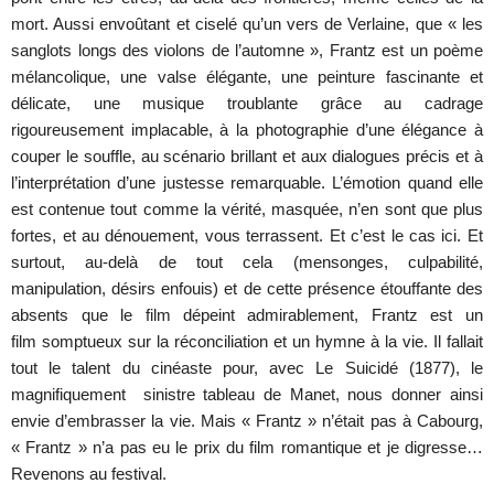
mort. Aussi envoûtant et ciselé qu’un vers de Verlaine, que « les
sanglots longs des violons de l’automne », Frantz est un poème
mélancolique, une valse élégante, une peinture fascinante et
délicate, une musique troublante grâce au cadrage
rigoureusement implacable, à la photographie d’une élégance à
couper le souffle, au scénario brillant et aux dialogues précis et à
l’interprétation d’une justesse remarquable. L’émotion quand elle
est contenue tout comme la vérité, masquée, n’en sont que plus
fortes, et au dénouement, vous terrassent. Et c’est le cas ici. Et
surtout, au-delà de tout cela (mensonges, culpabilité,
manipulation, désirs enfouis) et de cette présence étouffante des
absents que le film dépeint admirablement, Frantz est un
film somptueux sur la réconciliation et un hymne à la vie. Il fallait
tout le talent du cinéaste pour, avec Le Suicidé (1877), le
magnifiquement sinistre tableau de Manet, nous donner ainsi
envie d’embrasser la vie. Mais « Frantz » n’était pas à Cabourg,
« Frantz » n’a pas eu le prix du film romantique et je digresse…
Revenons au festival.