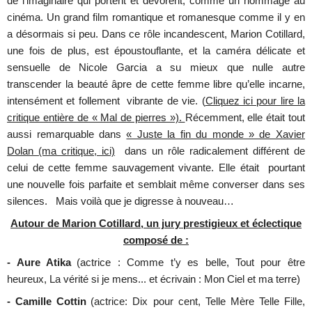
de l’imaginaire qui portent et dévorent, comme un hommage au
cinéma. Un grand film romantique et romanesque comme il y en
a désormais si peu. Dans ce rôle incandescent, Marion Cotillard,
une fois de plus, est époustouflante, et la caméra délicate et
sensuelle de Nicole Garcia a su mieux que nulle autre
transcender la beauté âpre de cette femme libre qu’elle incarne,
intensément et follement vibrante de vie. (
Cliquez ici pour lire la
critique entière de « Mal de pierres »).
Récemment, elle était tout
aussi remarquable dans
« Juste la fin du monde » de Xavier
Dolan (ma critique, ici)
dans un rôle radicalement différent de
celui de cette femme sauvagement vivante. Elle était pourtant
une nouvelle fois parfaite et semblait même converser dans ses
silences. Mais voilà que je digresse à nouveau…
Autour de Marion Cotillard, un jury prestigieux et éclectique
composé de :
- Aure Atika
(actrice : Comme t’y es belle, Tout pour être
heureux, La vérité si je mens... et écrivain : Mon Ciel et ma terre)
- Camille Cottin
(actrice: Dix pour cent, Telle Mère Telle Fille,