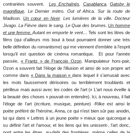
contrariées souvent.
Les Enchaînés
.
Casablanca
.
Gatsby le
magnifique
. Le Dernier métro. Out of Africa. Sur la route de
Madison.
Un cœur en hiver
. Les lumières de la ville. Docteur
Jivago. La Fièvre dans le sang. Le Quai des brumes.
Un homme
et une femme.
Autant en emporte le vent
… Tels sont les titres de
films (qui d’ailleurs mis bout à bout pourraient donner une très
belle définition du romantisme) qui me viennent d’emblée à l’esprit
lorsqu’il est question de cinéma romantique. Et pour l’année
passée,
« Frantz » de François Ozon
. Manipulateur hors-pair,
Ozon a souvent fait l’éloge de l’illusion et ainsi de son propre art
comme dans
« Dans la maison »
dans lequel il s’amusait avec
les mots faussement dérisoires ou terriblement troublants et
périlleux mais aussi avec les codes de l’art (« L’art nous éveille à
la beauté des choses » pouvait-on entendre). Ici, à nouveau, il fait
l’éloge de l’art (écriture, musique, peinture) -Rilke est ainsi le
poète préféré de l’héroïne, Anna, ce qui n’est bien sûr pas anodin,
lui qui dans « Lettres à un jeune poète » mieux que quiconque a
su définir l’art et l’amour, et les liens qui les unissent-, l’art donc,
pont entre les êtres, au-delà des frontières, même celles de la