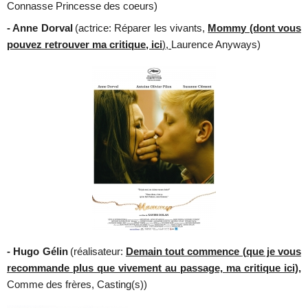
Connasse Princesse des coeurs)
- Anne Dorval
(actrice: Réparer les vivants,
Mommy (dont vous
pouvez retrouver ma critique, ici
),
Laurence Anyways)
- Hugo Gélin
(réalisateur:
Demain tout commence (que je vous
recommande plus que vivement au passage, ma critique ici),
Comme des frères, Casting(s))