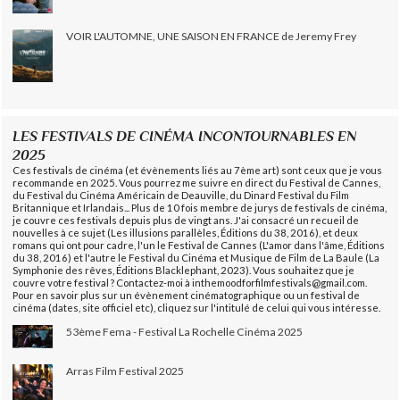
VOIR L'AUTOMNE, UNE SAISON EN FRANCE de Jeremy Frey
LES FESTIVALS DE CINÉMA INCONTOURNABLES EN
2025
Ces festivals de cinéma (et évènements liés au 7ème art) sont ceux que je vous
recommande en 2025. Vous pourrez me suivre en direct du Festival de Cannes,
du Festival du Cinéma Américain de Deauville, du Dinard Festival du Film
Britannique et Irlandais... Plus de 10 fois membre de jurys de festivals de cinéma,
je couvre ces festivals depuis plus de vingt ans. J'ai consacré un recueil de
nouvelles à ce sujet (Les illusions parallèles, Éditions du 38, 2016), et deux
romans qui ont pour cadre, l'un le Festival de Cannes (L'amor dans l'âme, Éditions
du 38, 2016) et l'autre le Festival du Cinéma et Musique de Film de La Baule (La
Symphonie des rêves, Éditions Blacklephant, 2023). Vous souhaitez que je
couvre votre festival ? Contactez-moi à inthemoodforfilmfestivals@gmail.com.
Pour en savoir plus sur un évènement cinématographique ou un festival de
cinéma (dates, site officiel etc), cliquez sur l'intitulé de celui qui vous intéresse.
53ème Fema - Festival La Rochelle Cinéma 2025
Arras Film Festival 2025