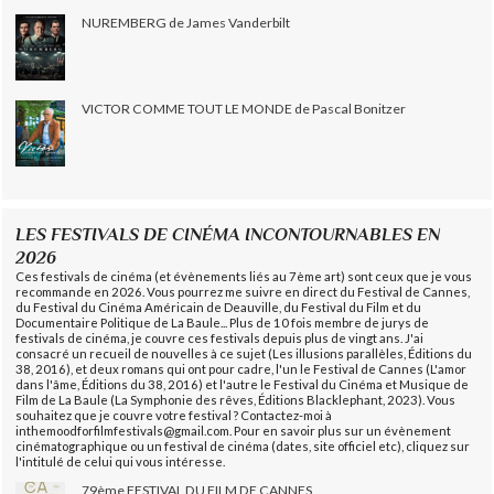
NUREMBERG de James Vanderbilt
VICTOR COMME TOUT LE MONDE de Pascal Bonitzer
LES FESTIVALS DE CINÉMA INCONTOURNABLES EN
2026
Ces festivals de cinéma (et évènements liés au 7ème art) sont ceux que je vous
recommande en 2026. Vous pourrez me suivre en direct du Festival de Cannes,
du Festival du Cinéma Américain de Deauville, du Festival du Film et du
Documentaire Politique de La Baule... Plus de 10 fois membre de jurys de
festivals de cinéma, je couvre ces festivals depuis plus de vingt ans. J'ai
consacré un recueil de nouvelles à ce sujet (Les illusions parallèles, Éditions du
38, 2016), et deux romans qui ont pour cadre, l'un le Festival de Cannes (L'amor
dans l'âme, Éditions du 38, 2016) et l'autre le Festival du Cinéma et Musique de
Film de La Baule (La Symphonie des rêves, Éditions Blacklephant, 2023). Vous
souhaitez que je couvre votre festival ? Contactez-moi à
inthemoodforfilmfestivals@gmail.com. Pour en savoir plus sur un évènement
cinématographique ou un festival de cinéma (dates, site officiel etc), cliquez sur
l'intitulé de celui qui vous intéresse.
79ème FESTIVAL DU FILM DE CANNES