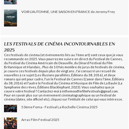
VOIR L'AUTOMNE, UNE SAISON EN FRANCE de Jeremy Frey
LES FESTIVALS DE CINÉMA INCONTOURNABLES EN
2025
Ces festivals de cinéma (et évènements liés au 7ème art) sont ceux que je vous
recommande en 2025. Vous pourrez me suivre en direct du Festival de Cannes,
du Festival du Cinéma Américain de Deauville, du Dinard Festival du Film
Britannique et Irlandais... Plus de 10 fois membre de jurys de festivals de cinéma,
je couvre ces festivals depuis plus de vingt ans. J'ai consacré un recueil de
nouvelles à ce sujet (Les illusions parallèles, Éditions du 38, 2016), et deux
romans qui ont pour cadre, l'un le Festival de Cannes (L'amor dans l'âme, Éditions
du 38, 2016) et l'autre le Festival du Cinéma et Musique de Film de La Baule (La
Symphonie des rêves, Éditions Blacklephant, 2023). Vous souhaitez que je
couvre votre festival ? Contactez-moi à inthemoodforfilmfestivals@gmail.com.
Pour en savoir plus sur un évènement cinématographique ou un festival de
cinéma (dates, site officiel etc), cliquez sur l'intitulé de celui qui vous intéresse.
53ème Fema - Festival La Rochelle Cinéma 2025
Arras Film Festival 2025