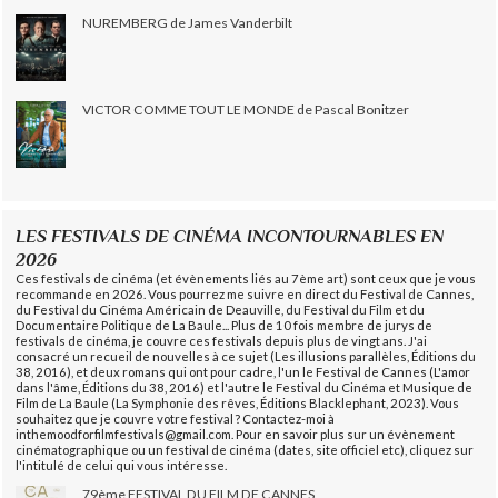
NUREMBERG de James Vanderbilt
VICTOR COMME TOUT LE MONDE de Pascal Bonitzer
LES FESTIVALS DE CINÉMA INCONTOURNABLES EN
2026
Ces festivals de cinéma (et évènements liés au 7ème art) sont ceux que je vous
recommande en 2026. Vous pourrez me suivre en direct du Festival de Cannes,
du Festival du Cinéma Américain de Deauville, du Festival du Film et du
Documentaire Politique de La Baule... Plus de 10 fois membre de jurys de
festivals de cinéma, je couvre ces festivals depuis plus de vingt ans. J'ai
consacré un recueil de nouvelles à ce sujet (Les illusions parallèles, Éditions du
38, 2016), et deux romans qui ont pour cadre, l'un le Festival de Cannes (L'amor
dans l'âme, Éditions du 38, 2016) et l'autre le Festival du Cinéma et Musique de
Film de La Baule (La Symphonie des rêves, Éditions Blacklephant, 2023). Vous
souhaitez que je couvre votre festival ? Contactez-moi à
inthemoodforfilmfestivals@gmail.com. Pour en savoir plus sur un évènement
cinématographique ou un festival de cinéma (dates, site officiel etc), cliquez sur
l'intitulé de celui qui vous intéresse.
79ème FESTIVAL DU FILM DE CANNES