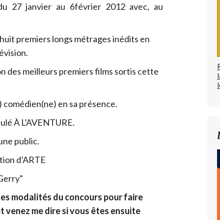
du 27 janvier au 6février 2012 avec, au
 huit premiers longs métrages inédits en
lévision.
n des meilleurs premiers films sortis cette
l
) comédien(ne) en sa présence.
itulé À L’AVENTURE.
une public.
iction d’ARTE
"Gerry"
 les modalités du concours pour faire
t venez me dire si vous êtes ensuite