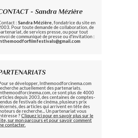
CONTACT - Sandra Mézière
Contact :
Sandra Mézière
, fondatrice du site en
2003. Pour toute demande de collaboration, de
partenariat, de services presse, ou pour tout
envoi de communiqué de presse ou d'invitation :
inthemoodforfilmfestivals@gmail.com
PARTENARIATS
Pour se développer, Inthemoodforcinema.com
recherche actuellement des partenariats.
Inthemoodforcinema.com, ce sont plus de 4000
articles depuis 2003, des centaines de comptes-
rendus de festivals de cinéma, plusieurs prix
décernés, des articles qui arrivent en tête des
moteurs de recherche... Un partenariat vous
intéresse ?
Cliquez ici pour en savoir plus sur le
site, sur mon parcours et pour savoir comment
me contacter.