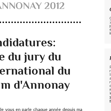
ANNONAY 2012
ndidatures:
ie du jury du
ternational du
lm d'Annonay
Je vous en parle chaque année depuis ma