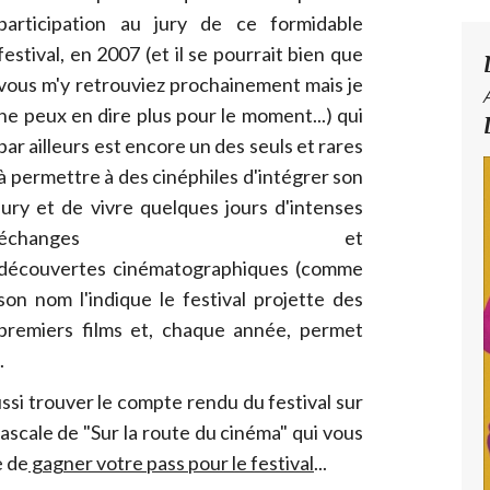
participation au jury de ce formidable
festival, en 2007 (et il se pourrait bien que
vous m'y retrouviez prochainement mais je
ne peux en dire plus pour le moment...) qui
par ailleurs est encore un des seuls et rares
à permettre à des cinéphiles d'intégrer son
jury et de vivre quelques jours d'intenses
échanges et
découvertes cinématographiques (comme
son nom l'indique le festival projette des
premiers films et, chaque année, permet
.
si trouver le compte rendu du festival sur
Pascale de "Sur la route du cinéma" qui vous
e de
gagner votre pass pour le festival
...