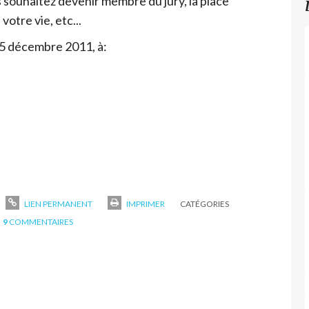
s souhaitez devenir membre du jury, la place
otre vie, etc...
15 décembre 2011, à:
LIEN PERMANENT
IMPRIMER
CATÉGORIES
9
COMMENTAIRES