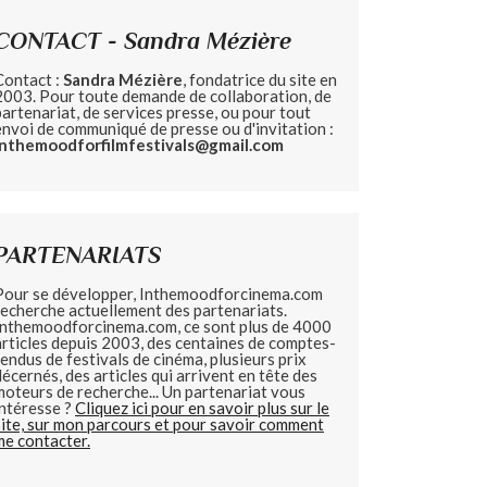
CONTACT - Sandra Mézière
Contact :
Sandra Mézière
, fondatrice du site en
2003. Pour toute demande de collaboration, de
partenariat, de services presse, ou pour tout
envoi de communiqué de presse ou d'invitation :
inthemoodforfilmfestivals@gmail.com
PARTENARIATS
Pour se développer, Inthemoodforcinema.com
recherche actuellement des partenariats.
Inthemoodforcinema.com, ce sont plus de 4000
articles depuis 2003, des centaines de comptes-
rendus de festivals de cinéma, plusieurs prix
décernés, des articles qui arrivent en tête des
moteurs de recherche... Un partenariat vous
intéresse ?
Cliquez ici pour en savoir plus sur le
site, sur mon parcours et pour savoir comment
me contacter.