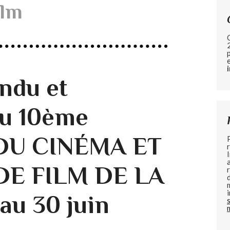
ilm
ndu et
du 10ème
DU CINÉMA ET
E FILM DE LA
au 30 juin