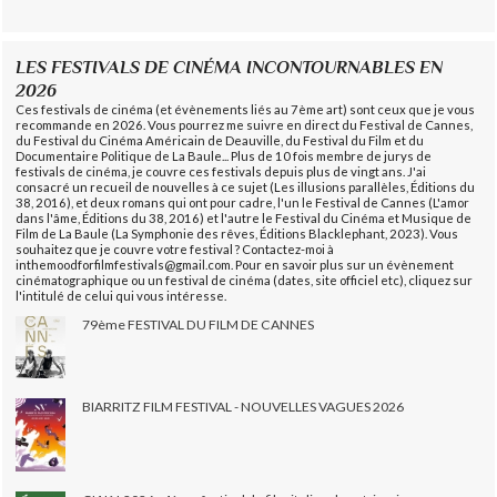
LES FESTIVALS DE CINÉMA INCONTOURNABLES EN
2026
Ces festivals de cinéma (et évènements liés au 7ème art) sont ceux que je vous
recommande en 2026. Vous pourrez me suivre en direct du Festival de Cannes,
du Festival du Cinéma Américain de Deauville, du Festival du Film et du
Documentaire Politique de La Baule... Plus de 10 fois membre de jurys de
festivals de cinéma, je couvre ces festivals depuis plus de vingt ans. J'ai
consacré un recueil de nouvelles à ce sujet (Les illusions parallèles, Éditions du
38, 2016), et deux romans qui ont pour cadre, l'un le Festival de Cannes (L'amor
dans l'âme, Éditions du 38, 2016) et l'autre le Festival du Cinéma et Musique de
Film de La Baule (La Symphonie des rêves, Éditions Blacklephant, 2023). Vous
souhaitez que je couvre votre festival ? Contactez-moi à
inthemoodforfilmfestivals@gmail.com. Pour en savoir plus sur un évènement
cinématographique ou un festival de cinéma (dates, site officiel etc), cliquez sur
l'intitulé de celui qui vous intéresse.
79ème FESTIVAL DU FILM DE CANNES
BIARRITZ FILM FESTIVAL - NOUVELLES VAGUES 2026