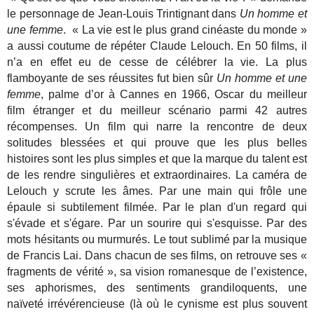
le personnage de Jean-Louis Trintignant dans
Un homme et
une femme
. « La vie est le plus grand cinéaste du monde »
a aussi coutume de répéter Claude Lelouch. En 50 films, il
n’a en effet eu de cesse de célébrer la vie. La plus
flamboyante de ses réussites fut bien sûr
Un homme et une
femme
, palme d’or à Cannes en 1966, Oscar du meilleur
film étranger et du meilleur scénario parmi 42 autres
récompenses. Un film qui narre la rencontre de deux
solitudes blessées et qui prouve que les plus belles
histoires sont les plus simples et que la marque du talent est
de les rendre singulières et extraordinaires. La caméra de
Lelouch y scrute les âmes. Par une main qui frôle une
épaule si subtilement filmée. Par le plan d'un regard qui
s'évade et s'égare. Par un sourire qui s'esquisse. Par des
mots hésitants ou murmurés. Le tout sublimé par la musique
de Francis Lai. Dans chacun de ses films, on retrouve ses «
fragments de vérité », sa vision romanesque de l’existence,
ses aphorismes, des sentiments grandiloquents, une
naïveté irrévérencieuse (là où le cynisme est plus souvent