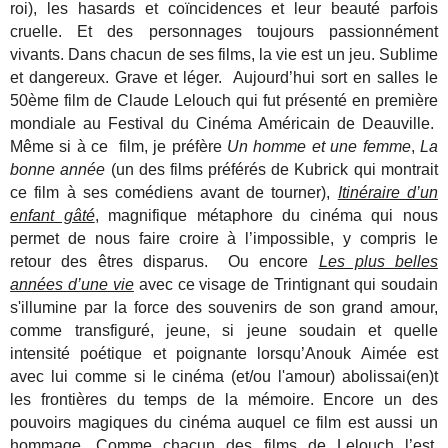
roi), les hasards et coïncidences et leur beauté parfois
cruelle. Et des personnages toujours passionnément
vivants. Dans chacun de ses films, la vie est un jeu. Sublime
et dangereux. Grave et léger. Aujourd’hui sort en salles le
50ème film de Claude Lelouch qui fut présenté en première
mondiale au Festival du Cinéma Américain de Deauville.
Même si à ce film, je préfère
Un homme et une femme
,
La
bonne année
(un des films préférés de Kubrick qui montrait
ce film à ses comédiens avant de tourner),
Itinéraire d’un
enfant gâté
, magnifique métaphore du cinéma qui nous
permet de nous faire croire à l’impossible, y compris le
retour des êtres disparus. Ou encore
Les plus belles
années d’une vie
avec ce visage de Trintignant qui soudain
s'illumine par la force des souvenirs de son grand amour,
comme transfiguré, jeune, si jeune soudain et quelle
intensité poétique et poignante lorsqu’Anouk Aimée est
avec lui comme si le cinéma (et/ou l'amour) abolissai(en)t
les frontières du temps de la mémoire. Encore un des
pouvoirs magiques du cinéma auquel ce film est aussi un
hommage. Comme chacun des films de Lelouch l’est.