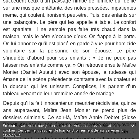
succèdent ceux d’un paysage nimbé de lumière qui défile
sur une musique entêtante, des notes pressées, impatientes
même, qui coulent, ironisent peut-être. Puis, des enfants sur
une balançoire. Le père qui les appelle à table. Le confort
est spartiate, il ne semble pas faire très chaud dans la
maison, mais le père s’occupe d’eux. On frappe à la porte.
On lui annonce qu’il est placé en garde à vue pour homicide
volontaire sur la personne de son épouse. Le père
s’inquiète d’abord pour ses enfants : « Je ne peux pas
laisser mes enfants comme ça. » On retrouve ensuite Maître
Monier (Daniel Auteuil) avec son épouse, la rudesse qui
émane de la scène précédente contraste avec la chaleur et
la douceur qui les unissent. Complices, ils parlent d’un
tableau venant de leur première année de mariage.
Depuis qu’il a fait innocenter un meurtrier récidiviste, quinze
ans auparavant, Maître Jean Monier ne prend plus de
dossiers criminels. Ce soir-là, Maître Annie Debret (Sidse
Babett Knudsen), son épouse, est appelée comme avocat
En poursuivant votre navigation sur ce site, vous acceptez l'utilisation de
cookies. Ces derniers assurent le bon fonctionnement de nos services.
En
commis d’office. Fatiguée, elle l’implore de la remplacer : «
savoir plus
.
Tu vas faire la garde à vue et je récupère l'affaire demain ».