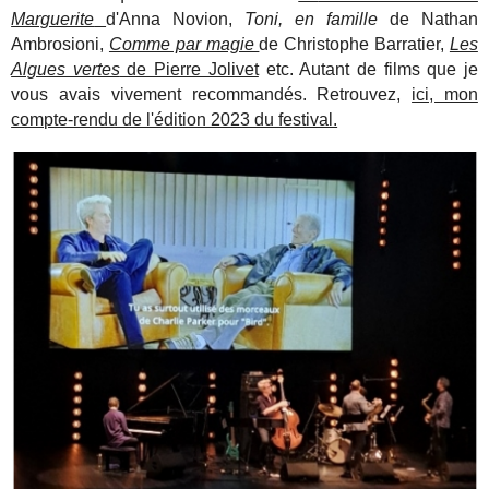
Marguerite
d'Anna Novion,
Toni, en famille
de Nathan
Ambrosioni,
Comme par magie
de Christophe Barratier,
Les
Algues vertes
de Pierre Jolivet
etc. Autant de films que je
vous avais vivement recommandés. Retrouvez,
ici, mon
compte-rendu de l'édition 2023 du festival.