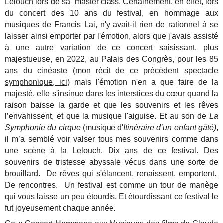
Lelouch lors de sa master class. Certainement, en effet, lors
du concert des 10 ans du festival, en hommage aux
musiques de Francis Lai, n'y avait-il rien de rationnel à se
laisser ainsi emporter par l'émotion, alors que j'avais assisté
à une autre variation de ce concert saisissant, plus
majestueuse, en 2022, au Palais des Congrès, pour les 85
ans du cinéaste (
mon récit de ce précèdent spectacle
symphonique, ici
) mais l'émotion n'en a que faire de la
majesté, elle s'insinue dans les interstices du cœur quand la
raison baisse la garde et que les souvenirs et les rêves
l’envahissent, et que la musique l'aiguise. Et au son de
La
Symphonie du cirque
(musique d'
Itinéraire d’un enfant gâté)
,
il m’a semblé voir valser tous mes souvenirs comme dans
une scène à la Lelouch. Dix ans de ce festival. Des
souvenirs de tristesse abyssale vécus dans une sorte de
brouillard. De rêves qui s'élancent, renaissent, emportent.
De rencontres. Un festival est comme un tour de manège
qui vous laisse un peu étourdis. Et étourdissant ce festival le
fut joyeusement chaque année.