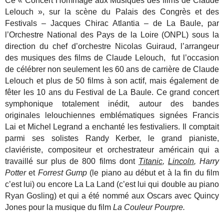
Ce « Concert Hommage aux Musiques des films de Claude
Lelouch », sur la scène du Palais des Congrès et des
Festivals – Jacques Chirac Atlantia – de La Baule, par
l’Orchestre National des Pays de la Loire (ONPL) sous la
direction du chef d’orchestre Nicolas Guiraud, l’arrangeur
des musiques des films de Claude Lelouch, fut l’occasion
de célébrer non seulement les 60 ans de carrière de Claude
Lelouch et plus de 50 films à son actif, mais également de
fêter les 10 ans du Festival de La Baule.
Ce grand concert
symphonique totalement inédit, autour des bandes
originales lelouchiennes emblématiques signées Francis
Lai et Michel Legrand a enchanté les festivaliers. Il comptait
parmi ses solistes Randy Kerber, le grand pianiste,
claviériste, compositeur et orchestrateur américain qui a
travaillé sur plus de 800 films dont
Titanic
,
Lincoln
, Harry
Potter
et
Forrest Gump
(le piano au début et à la fin du film
c’est lui) ou encore La La Land (c’est lui qui double au piano
Ryan Gosling) et qui a été nommé aux Oscars avec Quincy
Jones pour la musique du film
La Couleur Pourpre.