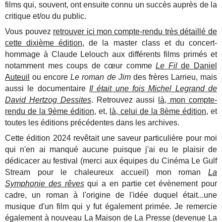
films qui, souvent, ont ensuite connu un succès auprès de la
critique et/ou du public.
Vous pouvez
retrouver ici mon compte-rendu très détaillé de
cette dixième édition
, de la master class et du concert-
hommage à Claude Lelouch aux différents films primés et
notamment mes coups de cœur comme
Le Fil
de Daniel
Auteuil
ou encore
Le roman de Jim
des frères Larrieu, mais
aussi le documentaire
Il était une fois Michel Legrand d
e
David Hertzog Dessites
. Retrouvez aussi
là, mon compte-
rendu de la 9ème édition
, et,
là, celui de la 8ème édition,
et
toutes les éditions précédentes dans les archives.
Cette édition 2024 revêtait une saveur particulière pour moi
qui n'en ai manqué aucune puisque j'ai eu le plaisir de
dédicacer au festival (merci aux équipes du Cinéma Le Gulf
Stream pour le chaleureux accueil) mon roman
La
Symphonie des rêves
qui a en partie cet évènement pour
cadre, un roman à l'origine de l'idée duquel était...une
musique d'un film qui y fut également primée. Je remercie
également à nouveau La Maison de La Presse (devenue La