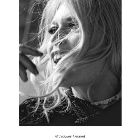
©
Jacques Heripret