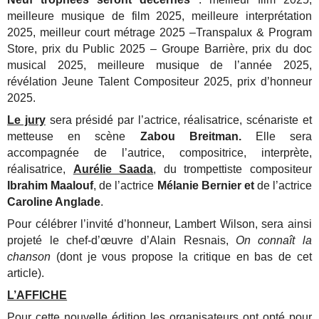
meilleure musique de film 2025, meilleure interprétation
2025, meilleur court métrage 2025 –Transpalux & Program
Store, prix du Public 2025 – Groupe Barrière, prix du doc
musical 2025, meilleure musique de l’année 2025,
révélation Jeune Talent Compositeur 2025, prix d’honneur
2025.
Le jury
sera présidé par l’actrice, réalisatrice, scénariste et
metteuse en scène
Zabou Breitman.
Elle sera
accompagnée de l’autrice, compositrice, interprète,
réalisatrice,
Aurélie Saada
, du trompettiste compositeur
Ibrahim Maalouf
, de l’actrice
Mélanie Bernier et
de l’actrice
Caroline Anglade
.
Pour célébrer l’invité d’honneur, Lambert Wilson, sera ainsi
projeté le chef-d’œuvre d’Alain Resnais,
On connaît la
chanson
(dont je vous propose la critique en bas de cet
article).
L’AFFICHE
Pour cette nouvelle édition les organisateurs ont opté pour