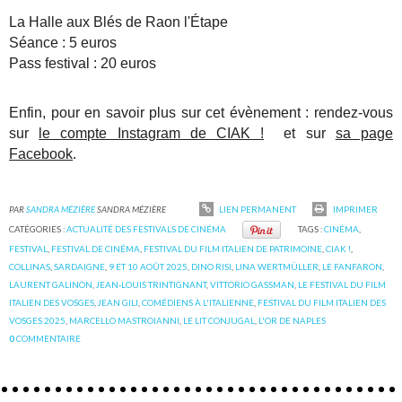
La Halle aux Blés de Raon l'Étape
Séance : 5 euros
Pass festival : 20 euros
Enfin, pour en savoir plus sur cet évènement : rendez-vous
sur
le compte Instagram de CIAK !
et sur
sa page
Facebook
.
PAR
SANDRA MÉZIÈRE
SANDRA MÉZIÈRE
LIEN PERMANENT
IMPRIMER
CATÉGORIES :
ACTUALITÉ DES FESTIVALS DE CINÉMA
TAGS :
CINÉMA
,
FESTIVAL
,
FESTIVAL DE CINÉMA
,
FESTIVAL DU FILM ITALIEN DE PATRIMOINE
,
CIAK !
,
COLLINAS
,
SARDAIGNE
,
9 ET 10 AOÛT 2025
,
DINO RISI
,
LINA WERTMÜLLER
,
LE FANFARON
,
LAURENT GALINON
,
JEAN-LOUIS TRINTIGNANT
,
VITTORIO GASSMAN
,
LE FESTIVAL DU FILM
ITALIEN DES VOSGES
,
JEAN GILI
,
COMÉDIENS À L'ITALIENNE
,
FESTIVAL DU FILM ITALIEN DES
VOSGES 2025
,
MARCELLO MASTROIANNI
,
LE LIT CONJUGAL
,
L'OR DE NAPLES
0
COMMENTAIRE