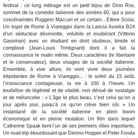
festival : ce long métrage est un petit bijou de Dino Risi,
sommet de la comédie italienne des années 60, qui a pour
coscénaristes Ruggero Maccari et un certain…Ettore Scola.
Un trajet de Rome à Viareggio dans la Lancia Aurelia B24
d’un séducteur désinvolte, volubile et exubérant (Vittorio
Gassman) avec un étudiant en droit studieux, timide et
complexé (Jean-Louis Trintignant) dont il a fait la
connaissance le matin même. Deux caractères (le libertaire
et le conservateur), deux visages de la société italienne.
Ensemble, à vive allure, ils vont vivre deux journées
trépidantes de Rome à Viareggio... : le soleil du 15 août,
l’insouciance contagieuse, la vie à 100 à l’heure. Un
tourbillon de légèreté et de vitalité, non dénué de nostalgie
et de mélancolie : « L’âge le plus beau, c’est celui qu’on a
jour après jour, jusqu’à ce qu’on crève bien sûr. » Un
instantané de la société italienne en plein boom
économique et en pleine mutation. Un film dans lequel
Catherine Spaak tient l’un de ses premiers rôles importants.
Un road-trip étourdissant que Dennis Hopper et Peter Fonda