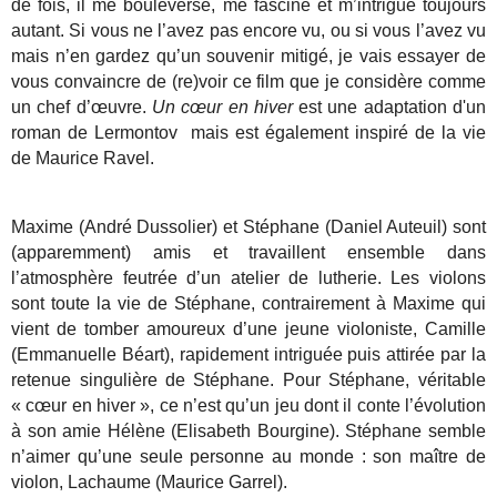
de fois, il me bouleverse, me fascine et m’intrigue toujours
autant. Si vous ne l’avez pas encore vu, ou si vous l’avez vu
mais n’en gardez qu’un souvenir mitigé, je vais essayer de
vous convaincre de (re)voir ce film que je considère comme
un chef d’œuvre.
Un cœur en hiver
est une adaptation d'un
roman de Lermontov mais est également inspiré de la vie
de Maurice Ravel.
Maxime (André Dussolier) et Stéphane (Daniel Auteuil) sont
(apparemment) amis et travaillent ensemble dans
l’atmosphère feutrée d’un atelier de lutherie. Les violons
sont toute la vie de Stéphane, contrairement à Maxime qui
vient de tomber amoureux d’une jeune violoniste, Camille
(Emmanuelle Béart), rapidement intriguée puis attirée par la
retenue singulière de Stéphane. Pour Stéphane, véritable
« cœur en hiver », ce n’est qu’un jeu dont il conte l’évolution
à son amie Hélène (Elisabeth Bourgine). Stéphane semble
n’aimer qu’une seule personne au monde : son maître de
violon, Lachaume (Maurice Garrel).