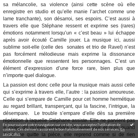
sa mélancolie, sa violence (ainsi cette scène où elle
enregistre en studio et qu’elle manie l’archet comme une
lame tranchante), son désarroi, ses espoirs. C’est aussi à
travers elle que Stéphane ressent et exprime ses (rares)
émotions notamment lorsqu’un « c’est beau » lui échappe
après avoir écouté Camille jouer. La musique ici, aussi
sublime soit-elle (celle des sonates et trio de Ravel) n’est
pas forcément mélodieuse mais exprime la dissonance
émotionnelle que ressentent les personnages. C’est un
élément d’expression d’une force rare, bien plus que
n’importe quel dialogue.
La passion est donc celle pour la musique mais aussi celle
qui s’exprime à travers elle, l’autre : la passion amoureuse.
Celle qui s’empare de Camille pour cet homme hermétique
au regard brillant, transperçant, qui la fascine, l’intrigue, la
désempare. Le trouble s’empare d’elle dès sa première
répétition à laquelle Stéphane assiste. Elle ne parvient pas
En poursuivant votre navigation sur ce site, vous acceptez l'utilisation de
à jouer, dit qu’elle reprendra un autre jour et puis quand
cookies. Ces derniers assurent le bon fonctionnement de nos services.
En
savoir plus
.
Stéphane quitte la pièce, elle reprend comme si de rien