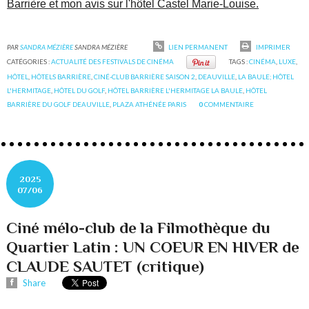
Barrière et mon avis sur l'hôtel Castel Marie-Louise.
PAR
SANDRA MÉZIÈRE
SANDRA MÉZIÈRE
LIEN PERMANENT
IMPRIMER
CATÉGORIES :
ACTUALITÉ DES FESTIVALS DE CINÉMA
TAGS :
CINÉMA
,
LUXE
,
HÔTEL
,
HÔTELS BARRIÈRE
,
CINÉ-CLUB BARRIÈRE SAISON 2
,
DEAUVILLE
,
LA BAULE; HÔTEL
L'HERMITAGE
,
HÔTEL DU GOLF
,
HÔTEL BARRIÈRE L'HERMITAGE LA BAULE
,
HÔTEL
BARRIÈRE DU GOLF DEAUVILLE
,
PLAZA ATHÉNÉE PARIS
0
COMMENTAIRE
2025
07/06
Ciné mélo-club de la Filmothèque du
Quartier Latin : UN COEUR EN HIVER de
CLAUDE SAUTET (critique)
Share