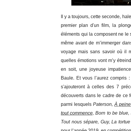
Il y a toujours, cette seconde, ha
premier plan d'un film, la plon
éléments qui la composent ne le s
même avant de m’immerger dans u
voyage mais sans savoir où il m
quelles émotions vont m’y étreind
en soit, une joyeuse impatience
Baule. Et vous l’aurez compris :
s'ajouteront à celles des 7 préc
découverts dans le cadre de ce fe
parmi lesquels
Paterson,
À peine
tout commence,
Born to be blue, 
Tout nous sépare, Guy, La tortu
pour l’année 2019, en compétition,