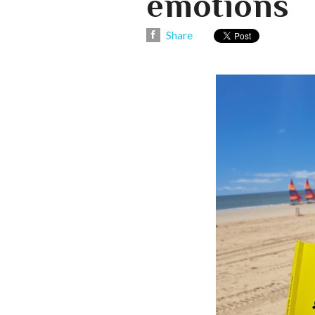
émotions
Share