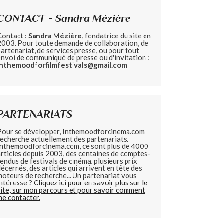
CONTACT - Sandra Mézière
Contact :
Sandra Mézière
, fondatrice du site en
2003. Pour toute demande de collaboration, de
partenariat, de services presse, ou pour tout
envoi de communiqué de presse ou d'invitation :
inthemoodforfilmfestivals@gmail.com
PARTENARIATS
Pour se développer, Inthemoodforcinema.com
recherche actuellement des partenariats.
Inthemoodforcinema.com, ce sont plus de 4000
articles depuis 2003, des centaines de comptes-
rendus de festivals de cinéma, plusieurs prix
décernés, des articles qui arrivent en tête des
moteurs de recherche... Un partenariat vous
intéresse ?
Cliquez ici pour en savoir plus sur le
site, sur mon parcours et pour savoir comment
me contacter.