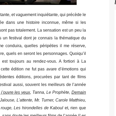
letante, et vaguement inquiétante, qui précède le
gée dans une histoire inconnue, même si les
ont pas totalement. La sensation est un peu la
n festival dont je connais la thématique du
e conduira, quelles péripéties il me réserve,
re, quels en seront les personnages. Quoiqu’il
 est toujours au rendez-vous. A fortiori à La
 cette édition ne fut pas avare d’émotions qui
édentes éditions,
procurées par tant de films
stival aussi, souvent les meilleurs de l’année
 j’ouvre les yeux
, Tanna, Le Prophète,
Demain
Jalouse, L’attente, Mr. Turner, Carole Matthieu,
e rouge, Les hirondelles de Kaboul
et, rien que
 sans doute les meilleurs films de l’année (
Les