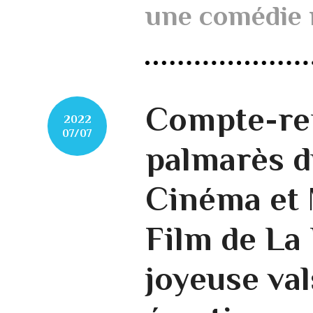
une comédie 
Compte-re
2022
07/07
palmarès d
Cinéma et 
Film de La 
joyeuse val