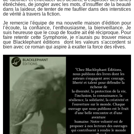
ébréchées, de jongler avec les mots, d'insuffler de la beauté
dans la laideur, de tenter de me faufiler dans des interstices
de vérité à travers la fiction.
Je remercie l'équipe de ma nouvelle maison d'édition pour
l’écoute, la confiance, l’enthousiasme, la bienveillance. Je
suis heureuse que le coup de foudre ait été réciproque. Pour
faire retentir cette Symphonie, je n'aurais pu trouver mieux
que Blacklephant éditions dont les valeurs s'accordent si
bien avec ce roman qui aspire à exalter la force des rêves.