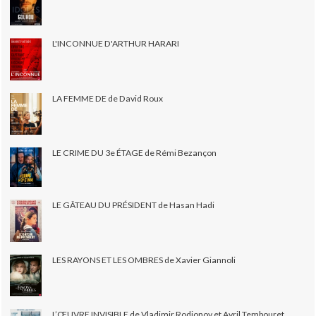
L'INCONNUE D'ARTHUR HARARI
LA FEMME DE de David Roux
LE CRIME DU 3e ÉTAGE de Rémi Bezançon
LE GÂTEAU DU PRÉSIDENT de Hasan Hadi
LES RAYONS ET LES OMBRES de Xavier Giannoli
L’ŒUVRE INVISIBLE de Vladimir Rodionov et Avril Tembouret