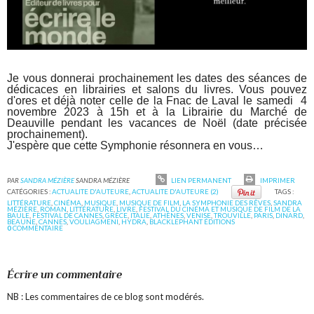
Je vous donnerai prochainement les dates des séances de
dédicaces en librairies et salons du livres. Vous pouvez
d'ores et déjà noter celle de la Fnac de Laval le samedi 4
novembre 2023 à 15h et à la Librairie du Marché de
Deauville pendant les vacances de Noël (date précisée
prochainement).
J'espère que cette Symphonie résonnera en vous…
PAR
SANDRA MÉZIÈRE
SANDRA MÉZIÈRE
LIEN PERMANENT
IMPRIMER
CATÉGORIES :
ACTUALITE D'AUTEURE
,
ACTUALITE D'AUTEURE (2)
TAGS :
LITTÉRATURE
,
CINÉMA
,
MUSIQUE
,
MUSIQUE DE FILM
,
LA SYMPHONIE DES RÊVES
,
SANDRA
MÉZIÈRE
,
ROMAN
,
LITTÉRATURE
,
LIVRE
,
FESTIVAL DU CINÉMA ET MUSIQUE DE FILM DE LA
BAULE
,
FESTIVAL DE CANNES
,
GRÈCE
,
ITALIE
,
ATHÈNES
,
VENISE
,
TROUVILLE
,
PARIS
,
DINARD
,
BEAUNE
,
CANNES
,
VOULIAGMENI
,
HYDRA
,
BLACKLEPHANT ÉDITIONS
0
COMMENTAIRE
Écrire un commentaire
NB : Les commentaires de ce blog sont modérés.