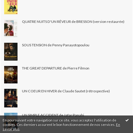
QUATRE NUITS D'UN RÊVEUR de BRESSON (version restaurée)
SOUS TENSION de Penny Panayotopoulou
THE GREAT DEPARTURE de Pierre Filmon
UN COEUR EN HIVER de Claude Sautet (rétrospective)
UN SIMPLE ACCIDENT de Jafar Panahi
En poursuivant votre navigation sur ce site, vous acceptez l'utilisation de
cookies. Ces derniers assurent le bon fonctionnement de nos services.
En
savoir plus
.