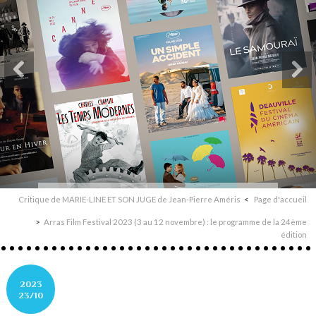
Critique de MARIE-LINE ET SON JUGE de Jean-Pierre Améris
Page d'accueil
Arras Film Festival 2023 (3 au 12 novembre) : le programme de la 24ème
édition
2023
23/10