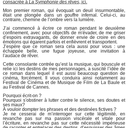
consacrée à
La Symphonie des rêves
, ici.
Mon premier roman, qui évoquait un deuil insurmontable,
était une plongée dans un gouffre infernal. Celui-ci, au
contraire, chemine de l’ombre vers la lumière.
J’ai commencé à écrire ce roman pendant le deuxième
confinement, avec pour objectifs de m'évader, de me griser
d’espoirs extravagants, de donner envie de croire en des
émotions qui égarent parfois et enfièvrent et transportent.
J’espère que ce roman sera cela aussi pour vous : une
échappée belle, une fugue joyeuse, une invitation à
l'audace de rêver.
Cette consolante contrée qu’est la musique, qui bouscule et
relie ici les destins de mes personnages, a suscité l’idée de
ce roman dans lequel il est aussi beaucoup question de
cinéma, forcément. Il vous conduira ainsi notamment au
Festival de Cinéma et de Musique de Film de La Baule et
au Festival de Cannes.
Pourquoi écrit-on ?
Pourquoi s'obstiner à lutter contre le silence, ses doutes et
ses maux?
À vouloir dompter les phrases et des destinées fictives ?
Je ne cesserai de m’interroger sur cette légitimité, en
revanche pas sur ma passion viscérale et vitale pour
l’écriture, en revanche pas sur cette nécessité impérieuse
de raconter et entrelacer des destins, d’esquisser des âmes