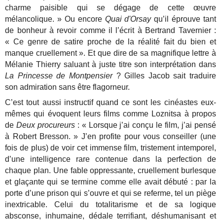
charme paisible qui se dégage de cette œuvre
mélancolique. » Ou encore
Quai d'Orsay
qu’il éprouve tant
de bonheur à revoir comme il l’écrit à Bertrand Tavernier :
« Ce genre de satire proche de la réalité fait du bien et
manque cruellement ». Et que dire de sa magnifique lettre à
Mélanie Thierry saluant à juste titre son interprétation dans
La Princesse de Montpensier
? Gilles Jacob sait traduire
son admiration sans être flagorneur.
C’est tout aussi instructif quand ce sont les cinéastes eux-
mêmes qui évoquent leurs films comme Loznitsa à propos
de
Deux procureurs
: « Lorsque j’ai conçu le film, j’ai pensé
à Robert Bresson. » J’en profite pour vous conseiller (une
fois de plus) de voir cet immense film, tristement intemporel,
d’une intelligence rare contenue dans la perfection de
chaque plan. Une fable oppressante, cruellement burlesque
et glaçante qui se termine comme elle avait débuté : par la
porte d’une prison qui s’ouvre et qui se referme, tel un piège
inextricable. Celui du totalitarisme et de sa logique
absconse, inhumaine, dédale terrifiant, déshumanisant et