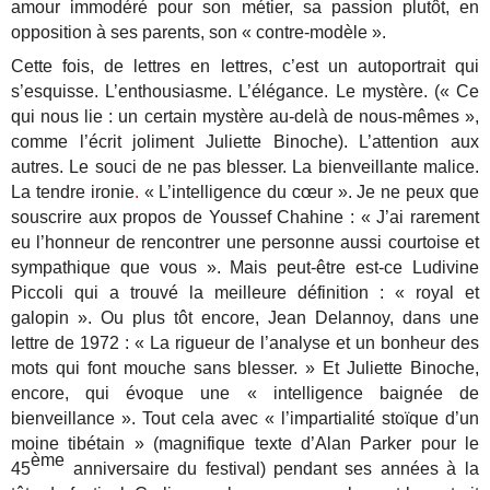
amour immodéré pour son métier, sa passion plutôt, en
opposition à ses parents, son « contre-modèle ».
Cette fois, de lettres en lettres, c’est un autoportrait qui
s’esquisse. L’enthousiasme. L’élégance. Le mystère. (« Ce
qui nous lie : un certain mystère au-delà de nous-mêmes »,
comme l’écrit joliment Juliette Binoche). L’attention aux
autres. Le souci de ne pas blesser. La bienveillante malice.
La tendre ironie
.
« L’intelligence du cœur ». Je ne peux que
souscrire aux propos de Youssef Chahine : « J’ai rarement
eu l’honneur de rencontrer une personne aussi courtoise et
sympathique que vous ». Mais peut-être est-ce Ludivine
Piccoli qui a trouvé la meilleure définition : « royal et
galopin ». Ou plus tôt encore, Jean Delannoy, dans une
lettre de 1972 : « La rigueur de l’analyse et un bonheur des
mots qui font mouche sans blesser. » Et Juliette Binoche,
encore, qui évoque une « intelligence baignée de
bienveillance ». Tout cela avec « l’impartialité stoïque d’un
moine tibétain » (magnifique texte d’Alan Parker pour le
ème
45
anniversaire du festival) pendant ses années à la