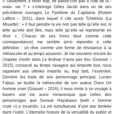
« Seulement, à rêver trop, ne passe-t-on pas à côté de la -
vraie- vie ? » s’interroge Gilles Jacob dans un de ses
précédents ouvrages
Le Fantôme du
Capitaine (Robert
Laffont – 2011), dans lequel il cite aussi Tchekhov (
La
Mouette
) : « Il faut peindre la vie non pas telle qu’elle est, ni
telle qu’elle doit être, mais telle qu’elle se représente en
rêve ». Chacun de ses livres (tout comme cette
correspondance) me semble ainsi répondre à cette
définition : un rêve comme une forme de résistance à la
mélancolie et au temps assassin. Je me souviens encore du
chapitre
Vieillir
dans
Le festival n’aura pas lieu
(Grasset –
2015),
consacré au temps ravageur qui emporte tout, nous
rappelant aux ultimes instants ou, trop tard, l’essentiel.
Derrière les traits de son personnage principal, Lucien
Fabas, se faufile la mélancolie de son auteur. Dans
Un
homme cruel
(Grasset – 2016), il nous invite à un voyage à
travers une vie aussi romanesque que celles des
personnages que Sessue Hayakawa (ledit « homme
cruel ») a incarnés. La vie tumultueuse d’une star tombée
dans l’oubli. L’éternelle histoire de la versatilité du public et