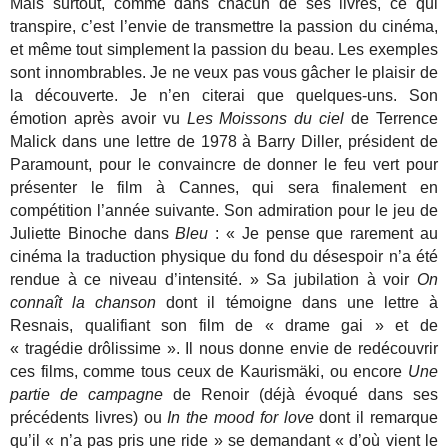
Mais surtout, comme dans chacun de ses livres, ce qui
transpire, c’est l’envie de transmettre la passion du cinéma,
et même tout simplement la passion du beau. Les exemples
sont innombrables. Je ne veux pas vous gâcher le plaisir de
la découverte. Je n’en citerai que quelques-uns. Son
émotion après avoir vu
Les Moissons du ciel
de Terrence
Malick dans une lettre de 1978 à Barry Diller, président de
Paramount, pour le convaincre de donner le feu vert pour
présenter le film à Cannes, qui sera finalement en
compétition l’année suivante. Son admiration pour le jeu de
Juliette Binoche dans
Bleu
: « Je pense que rarement au
cinéma la traduction physique du fond du désespoir n’a été
rendue à ce niveau d’intensité. » Sa jubilation à voir
On
connaît la chanson
dont il témoigne dans une lettre à
Resnais, qualifiant son film de « drame gai » et de
« tragédie drôlissime ». Il nous donne envie de redécouvrir
ces films, comme tous ceux de Kaurismäki, ou encore
Une
partie de campagne
de Renoir (déjà évoqué dans ses
précédents livres) ou
In the mood for love
dont il remarque
qu’il « n’a pas pris une ride » se demandant « d’où vient le