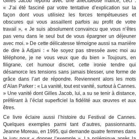
Gilles Jacob répond avec une affectueuse malice, ceci :
« J’ai été fasciné par votre tentative d’explication sur la
façon dont vous utilisiez les forces tempétueuses et
obscures qui vous assaillent parfois au profit de votre
travail », « Je suis absolument convaincu que vous n’êtes
pas venu dans le seul but de vous épargner un déjeuner
avec moi. » De cette délicatesse témoigne aussi sa manière
de dire à Adjani : « Ne soyez pas stressée avec moi au
téléphone, je ne vous veux que du bien » Toujours, en
filigrane, cet humour discret, cette ironie tendre qui
désamorce les tensions sans jamais blesser, une forme de
grâce dans l’art de répondre. Reviennent alors les mots
d’Alan Parker : « La vanité, tout est vanité, surtout à Cannes.
» Une vanité dont Gilles Jacob, lui, a su se tenir à distance,
préférant à l’éclat superficiel la fidélité aux œuvres et aux
êtres.
Ce livre éclaire aussi l’histoire du Festival de Cannes.
Quelques exemples parmi tant d’autres, passionnants.
Jeanne Moreau, en 1995, qui demande quatre femmes dans
le jury pour « donner l’exemple ». La polémique après la