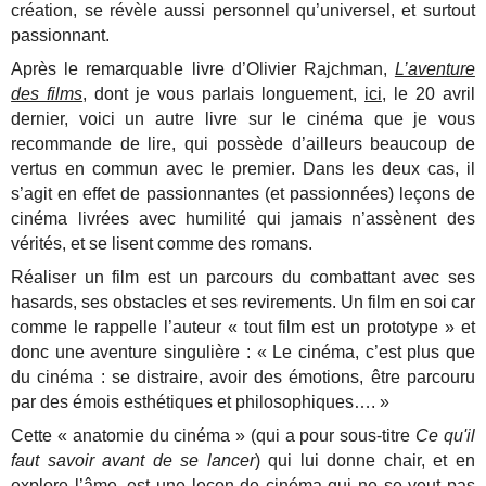
création, se révèle aussi personnel qu’universel, et surtout
passionnant.
Après le remarquable livre d’Olivier Rajchman,
L’aventure
des films
, dont je vous parlais longuement,
ici
, le 20 avril
dernier, voici un autre livre sur le cinéma que je vous
recommande de lire, qui possède d’ailleurs beaucoup de
vertus en commun avec le premier. Dans les deux cas, il
s’agit en effet de passionnantes (et passionnées) leçons de
cinéma livrées avec humilité qui jamais n’assènent des
vérités, et se lisent comme des romans.
Réaliser un film est un parcours du combattant avec ses
hasards, ses obstacles et ses revirements. Un film en soi car
comme le rappelle l’auteur « tout film est un prototype » et
donc une aventure singulière : « Le cinéma, c’est plus que
du cinéma : se distraire, avoir des émotions, être parcouru
par des émois esthétiques et philosophiques…. »
Cette « anatomie du cinéma » (qui a pour sous-titre
Ce qu'il
faut savoir avant de se lancer
) qui lui donne chair, et en
explore l’âme, est une leçon de cinéma qui ne se veut pas