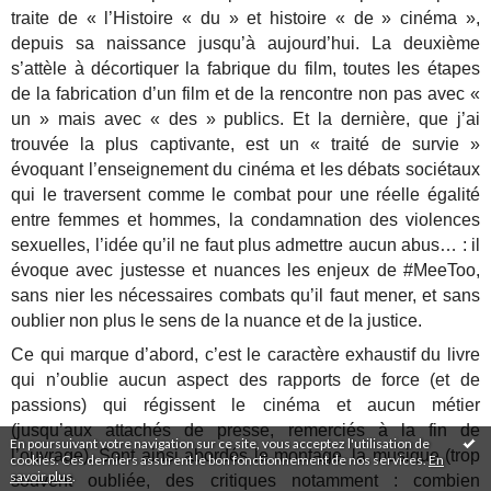
traite de « l’Histoire « du » et histoire « de » cinéma »,
depuis sa naissance jusqu’à aujourd’hui. La deuxième
s’attèle à décortiquer la fabrique du film, toutes les étapes
de la fabrication d’un film et de la rencontre non pas avec «
un » mais avec « des » publics. Et la dernière, que j’ai
trouvée la plus captivante, est un « traité de survie »
évoquant l’enseignement du cinéma et les débats sociétaux
qui le traversent comme le combat pour une réelle égalité
entre femmes et hommes, la condamnation des violences
sexuelles, l’idée qu’il ne faut plus admettre aucun abus… : il
évoque avec justesse et nuances les enjeux de #MeeToo,
sans nier les nécessaires combats qu’il faut mener, et sans
oublier non plus le sens de la nuance et de la justice.
Ce qui marque d’abord, c’est le caractère exhaustif du livre
qui n’oublie aucun aspect des rapports de force (et de
passions) qui régissent le cinéma et aucun métier
(jusqu’aux attachés de presse, remerciés à la fin de
En poursuivant votre navigation sur ce site, vous acceptez l'utilisation de
l’ouvrage). Sont ainsi abordés le montage, la musique (trop
cookies. Ces derniers assurent le bon fonctionnement de nos services.
En
savoir plus
.
souvent oubliée, des critiques notamment : combien