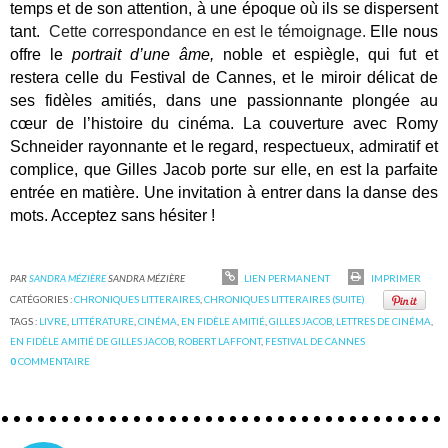
temps et de son attention, à une époque où ils se dispersent
tant.
Cette correspondance en est le témoignage.
Elle nous
offre le
portrait d’une âme,
noble et espiègle, qui fut et
restera celle du Festival de Cannes, et le miroir délicat de
ses fidèles amitiés, dans une passionnante plongée au
cœur de l’histoire du cinéma. La couverture avec Romy
Schneider rayonnante et le regard, respectueux, admiratif et
complice, que Gilles Jacob porte sur elle, en est la parfaite
entrée en matière. Une invitation à entrer dans la danse des
mots. Acceptez sans hésiter !
PAR
SANDRA MÉZIÈRE
SANDRA MÉZIÈRE
LIEN PERMANENT
IMPRIMER
CATÉGORIES :
CHRONIQUES LITTERAIRES
,
CHRONIQUES LITTERAIRES (SUITE)
TAGS :
LIVRE
,
LITTÉRATURE
,
CINÉMA
,
EN FIDÈLE AMITIÉ
,
GILLES JACOB
,
LETTRES DE CINÉMA
,
EN FIDÈLE AMITIÉ DE GILLES JACOB
,
ROBERT LAFFONT
,
FESTIVAL DE CANNES
0
COMMENTAIRE