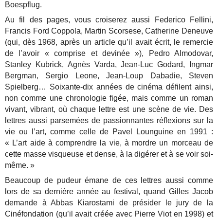
Boespflug.
Au fil des pages, vous croiserez aussi Federico Fellini,
Francis Ford Coppola, Martin Scorsese, Catherine Deneuve
(qui, dès 1968, après un article qu’il avait écrit, le remercie
de l’avoir « comprise et devinée »), Pedro Almodovar,
Stanley Kubrick, Agnès Varda, Jean-Luc Godard, Ingmar
Bergman, Sergio Leone, Jean-Loup Dabadie, Steven
Spielberg… Soixante-dix années de cinéma défilent ainsi,
non comme une chronologie figée, mais comme un roman
vivant, vibrant, où chaque lettre est une scène de vie.
Des
lettres aussi parsemées de passionnantes réflexions sur la
vie ou l’art, comme celle de Pavel Lounguine en 1991 :
« L’art aide à comprendre la vie, à mordre un morceau de
cette masse visqueuse et dense, à la digérer et à se voir soi-
même. »
Beaucoup de pudeur émane de ces lettres aussi comme
lors de sa dernière année au festival, quand Gilles Jacob
demande à Abbas Kiarostami de présider le jury de la
Cinéfondation (qu’il avait créée avec Pierre Viot en 1998) et