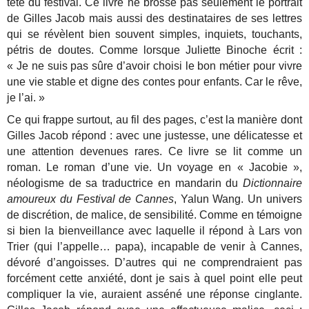
tête du festival. Ce livre ne brosse pas seulement le portrait
de Gilles Jacob mais aussi des destinataires de ses lettres
qui se révèlent bien souvent simples, inquiets, touchants,
pétris de doutes. Comme lorsque Juliette Binoche écrit :
« Je ne suis pas sûre d’avoir choisi le bon métier pour vivre
une vie stable et digne des contes pour enfants. Car le rêve,
je l’ai. »
Ce qui frappe surtout, au fil des pages, c’est la manière dont
Gilles Jacob répond : avec une justesse, une délicatesse et
une attention devenues rares. Ce livre se lit comme un
roman. Le roman d’une vie. Un voyage en « Jacobie »,
néologisme de sa traductrice en mandarin du
Dictionnaire
amoureux du Festival de Cannes
, Yalun Wang. Un univers
de discrétion, de malice, de sensibilité. Comme en témoigne
si bien la bienveillance avec laquelle il répond à Lars von
Trier (qui l’appelle… papa), incapable de venir à Cannes,
dévoré d’angoisses. D’autres qui ne comprendraient pas
forcément cette anxiété, dont je sais à quel point elle peut
compliquer la vie, auraient asséné une réponse cinglante.