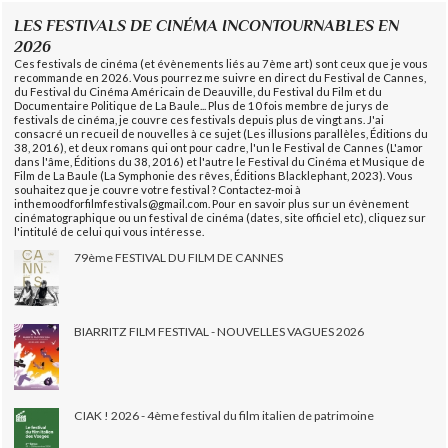
LES FESTIVALS DE CINÉMA INCONTOURNABLES EN
2026
Ces festivals de cinéma (et évènements liés au 7ème art) sont ceux que je vous
recommande en 2026. Vous pourrez me suivre en direct du Festival de Cannes,
du Festival du Cinéma Américain de Deauville, du Festival du Film et du
Documentaire Politique de La Baule... Plus de 10 fois membre de jurys de
festivals de cinéma, je couvre ces festivals depuis plus de vingt ans. J'ai
consacré un recueil de nouvelles à ce sujet (Les illusions parallèles, Éditions du
38, 2016), et deux romans qui ont pour cadre, l'un le Festival de Cannes (L'amor
dans l'âme, Éditions du 38, 2016) et l'autre le Festival du Cinéma et Musique de
Film de La Baule (La Symphonie des rêves, Éditions Blacklephant, 2023). Vous
souhaitez que je couvre votre festival ? Contactez-moi à
inthemoodforfilmfestivals@gmail.com. Pour en savoir plus sur un évènement
cinématographique ou un festival de cinéma (dates, site officiel etc), cliquez sur
l'intitulé de celui qui vous intéresse.
79ème FESTIVAL DU FILM DE CANNES
BIARRITZ FILM FESTIVAL - NOUVELLES VAGUES 2026
CIAK ! 2026 - 4ème festival du film italien de patrimoine