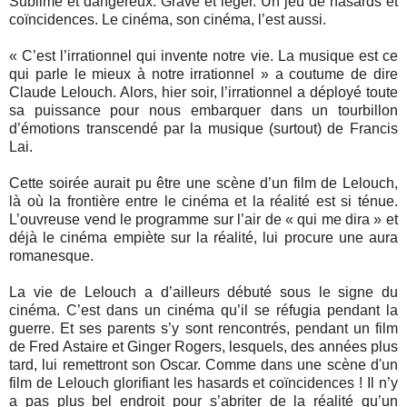
Sublime et dangereux. Grave et léger. Un jeu de hasards et
coïncidences. Le cinéma, son cinéma, l’est aussi.
« C’est l’irrationnel qui invente notre vie. La musique est ce
qui parle le mieux à notre irrationnel » a coutume de dire
Claude Lelouch. Alors, hier soir, l’irrationnel a déployé toute
sa puissance pour nous embarquer dans un tourbillon
d’émotions transcendé par la musique (surtout) de Francis
Lai.
Cette soirée aurait pu être une scène d’un film de Lelouch,
là où la frontière entre le cinéma et la réalité est si ténue.
L’ouvreuse vend le programme sur l’air de « qui me dira » et
déjà le cinéma empiète sur la réalité, lui procure une aura
romanesque.
La vie de Lelouch a d’ailleurs débuté sous le signe du
cinéma. C’est dans un cinéma qu’il se réfugia pendant la
guerre. Et ses parents s’y sont rencontrés, pendant un film
de Fred Astaire et Ginger Rogers, lesquels, des années plus
tard, lui remettront son Oscar. Comme dans une scène d'un
film de Lelouch glorifiant les hasards et coïncidences ! Il n’y
a pas plus bel endroit pour s’abriter de la réalité qu’un