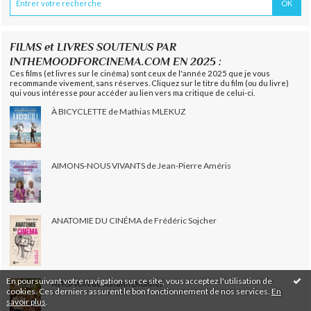
FILMS et LIVRES SOUTENUS PAR
INTHEMOODFORCINEMA.COM EN 2025 :
Ces films (et livres sur le cinéma) sont ceux de l'année 2025 que je vous
recommande vivement, sans réserves. Cliquez sur le titre du film (ou du livre)
qui vous intéresse pour accéder au lien vers ma critique de celui-ci.
À BICYCLETTE de Mathias MLEKUZ
AIMONS-NOUS VIVANTS de Jean-Pierre Améris
ANATOMIE DU CINÉMA de Frédéric Sojcher
En poursuivant votre navigation sur ce site, vous acceptez l'utilisation de
AVIGNON de Johann Dionnet
cookies. Ces derniers assurent le bon fonctionnement de nos services.
En
savoir plus
.