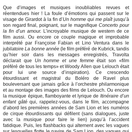
Que d’images et musiques inoubliables revues et
réentendues hier ! La foule d’émotions qui passent sur le
visage de Girardot à la fin d’
Un homme qui me plaît
jusqu’à
son regard final, poignant, sur le magnifique
Concerto pour
la fin d’un amour.
L’incroyable musique de western de ce
film aussi. Ou encore ce couple magique et improbable
interprété par Françoise Fabian et Lino Ventura dans le
jubilatoire
La bonne année
(le film préféré de Kubrick, tandis
qu’hier soir dans les messages enregistrés, Travolta
déclarait que
Un homme et une femme
était son «film
préféré de tous les temps» et Woody Allen que Lelouch était
pour lui une source d’inspiration). Ce crescendo
étourdissant et magistral du Boléro de Ravel plus
bouleversant que jamais grâce à l’orchestre philarmonique
et au montage des images des films de Lelouch. Ou encore
la musique épique, flamboyante et lyrique de
Itinéraire d’un
enfant gâté
qui, rappelez-vous, dans le film, accompagne
d’abord les premières années de Sam Lion et les numéros
de cirque étourdissants qui défilent (sans dialogues, juste
avec la musique pour faire le lien) jusqu’à l’accident
fatidique. Puis, les flashbacks qui alternent avec les vagues
sur lesquelles flotte le navire de Sam Lion, des vagues qui