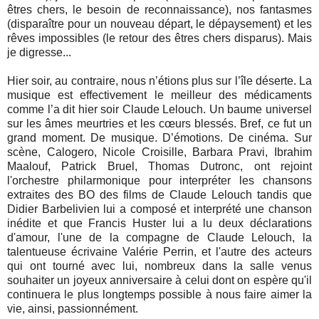
êtres chers, le besoin de reconnaissance), nos fantasmes
(disparaître pour un nouveau départ, le dépaysement) et les
rêves impossibles (le retour des êtres chers disparus). Mais
je digresse...
Hier soir, au contraire, nous n’étions plus sur l’île déserte. La
musique est effectivement le meilleur des médicaments
comme l’a dit hier soir Claude Lelouch. Un baume universel
sur les âmes meurtries et les cœurs blessés. Bref, ce fut un
grand moment. De musique. D’émotions. De cinéma. Sur
scène, Calogero, Nicole Croisille, Barbara Pravi, Ibrahim
Maalouf, Patrick Bruel, Thomas Dutronc, ont rejoint
l'orchestre philarmonique pour interpréter les chansons
extraites des BO des films de Claude Lelouch tandis que
Didier Barbelivien lui a composé et interprété une chanson
inédite et que Francis Huster lui a lu deux déclarations
d'amour, l'une de la compagne de Claude Lelouch, la
talentueuse écrivaine Valérie Perrin, et l'autre des acteurs
qui ont tourné avec lui, nombreux dans la salle venus
souhaiter un joyeux anniversaire à celui dont on espère qu'il
continuera le plus longtemps possible à nous faire aimer la
vie, ainsi, passionnément.