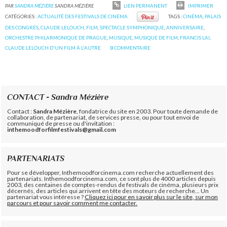
PAR
SANDRA MÉZIÈRE
SANDRA MÉZIÈRE
LIEN PERMANENT
IMPRIMER
CATÉGORIES :
ACTUALITÉ DES FESTIVALS DE CINÉMA
TAGS :
CINÉMA
,
PALAIS
DES CONGRÈS
,
CLAUDE LELOUCH
,
FILM
,
SPECTACLE SYMPHONIQUE
,
ANNIVERSAIRE
,
ORCHESTRE PHILARMONIQUE DE PRAGUE
,
MUSIQUE
,
MUSIQUE DE FILM
,
FRANCIS LAI
,
CLAUDE LELOUCH D'UN FILM À L'AUTRE
0
COMMENTAIRE
CONTACT - Sandra Mézière
Contact :
Sandra Mézière
, fondatrice du site en 2003. Pour toute demande de
collaboration, de partenariat, de services presse, ou pour tout envoi de
communiqué de presse ou d'invitation :
inthemoodforfilmfestivals@gmail.com
PARTENARIATS
Pour se développer, Inthemoodforcinema.com recherche actuellement des
partenariats. Inthemoodforcinema.com, ce sont plus de 4000 articles depuis
2003, des centaines de comptes-rendus de festivals de cinéma, plusieurs prix
décernés, des articles qui arrivent en tête des moteurs de recherche... Un
partenariat vous intéresse ?
Cliquez ici pour en savoir plus sur le site, sur mon
parcours et pour savoir comment me contacter.