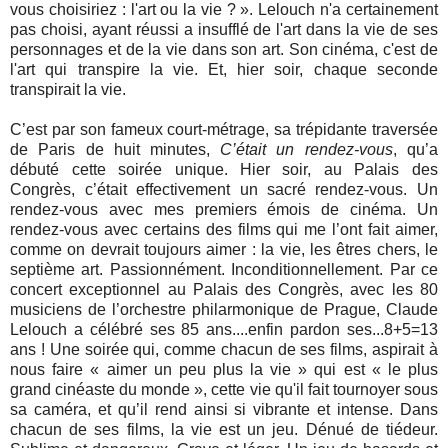
vous choisiriez : l'art ou la vie ? ». Lelouch n'a certainement
pas choisi, ayant réussi a insufflé de l'art dans la vie de ses
personnages et de la vie dans son art. Son cinéma, c'est de
l'art qui transpire la vie. Et, hier soir, chaque seconde
transpirait la vie.
C’est par son fameux court-métrage, sa trépidante traversée
de Paris de huit minutes,
C’était un rendez-vous
, qu’a
débuté cette soirée unique. Hier soir, au Palais des
Congrès, c’était effectivement un sacré rendez-vous. Un
rendez-vous avec mes premiers émois de cinéma. Un
rendez-vous avec certains des films qui me l’ont fait aimer,
comme on devrait toujours aimer : la vie, les êtres chers, le
septième art. Passionnément. Inconditionnellement. Par ce
concert exceptionnel au Palais des Congrès, avec les 80
musiciens de l’orchestre philarmonique de Prague, Claude
Lelouch a célébré ses 85 ans....enfin pardon ses...8+5=13
ans ! Une soirée qui, comme chacun de ses films, aspirait à
nous faire « aimer un peu plus la vie » qui est « le plus
grand cinéaste du monde », cette vie qu'il fait tournoyer sous
sa caméra, et qu’il rend ainsi si vibrante et intense. Dans
chacun de ses films, la vie est un jeu. Dénué de tiédeur.