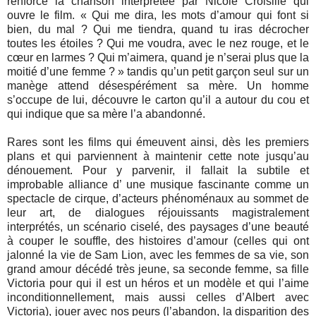
renforce la chanson interprétée par Nicole Croisille qui
ouvre le film. « Qui me dira, les mots d’amour qui font si
bien, du mal ? Qui me tiendra, quand tu iras décrocher
toutes les étoiles ? Qui me voudra, avec le nez rouge, et le
cœur en larmes ? Qui m’aimera, quand je n’serai plus que la
moitié d’une femme ? » tandis qu’un petit garçon seul sur un
manège attend désespérément sa mère. Un homme
s’occupe de lui, découvre le carton qu’il a autour du cou et
qui indique que sa mère l’a abandonné.
Rares sont les films qui émeuvent ainsi, dès les premiers
plans et qui parviennent à maintenir cette note jusqu’au
dénouement. Pour y parvenir, il fallait la subtile et
improbable alliance d’ une musique fascinante comme un
spectacle de cirque, d’acteurs phénoménaux au sommet de
leur art, de dialogues réjouissants magistralement
interprétés, un scénario ciselé, des paysages d’une beauté
à couper le souffle, des histoires d’amour (celles qui ont
jalonné la vie de Sam Lion, avec les femmes de sa vie, son
grand amour décédé très jeune, sa seconde femme, sa fille
Victoria pour qui il est un héros et un modèle et qui l’aime
inconditionnellement, mais aussi celles d’Albert avec
Victoria), jouer avec nos peurs (l’abandon, la disparition des