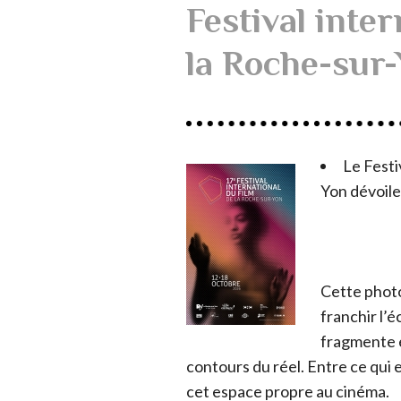
Festival inter
la Roche-sur
Le Festi
Yon dévoile 
Cette photo
franchir l’é
fragmente e
contours du réel. Entre ce qui e
cet espace propre au cinéma.