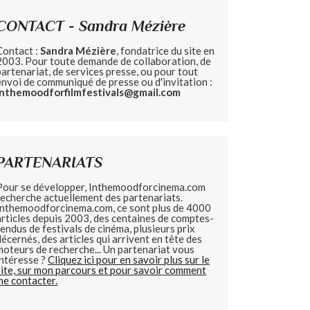
CONTACT - Sandra Mézière
Contact :
Sandra Mézière
, fondatrice du site en
2003. Pour toute demande de collaboration, de
partenariat, de services presse, ou pour tout
envoi de communiqué de presse ou d'invitation :
inthemoodforfilmfestivals@gmail.com
PARTENARIATS
Pour se développer, Inthemoodforcinema.com
recherche actuellement des partenariats.
Inthemoodforcinema.com, ce sont plus de 4000
articles depuis 2003, des centaines de comptes-
rendus de festivals de cinéma, plusieurs prix
décernés, des articles qui arrivent en tête des
moteurs de recherche... Un partenariat vous
intéresse ?
Cliquez ici pour en savoir plus sur le
site, sur mon parcours et pour savoir comment
me contacter.