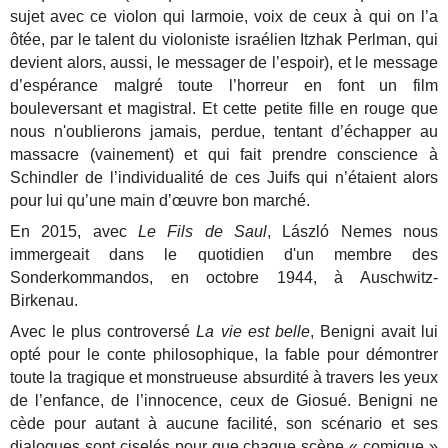
sujet avec ce violon qui larmoie, voix de ceux à qui on l’a
ôtée, par le talent du violoniste israélien Itzhak Perlman, qui
devient alors, aussi, le messager de l’espoir), et le message
d’espérance malgré toute l’horreur en font un film
bouleversant et magistral. Et cette petite fille en rouge que
nous n'oublierons jamais, perdue, tentant d’échapper au
massacre (vainement) et qui fait prendre conscience à
Schindler de l’individualité de ces Juifs qui n’étaient alors
pour lui qu’une main d’œuvre bon marché.
En 2015, avec
Le Fils de Saul
, László Nemes nous
immergeait dans le quotidien d'un membre des
Sonderkommandos, en octobre 1944, à Auschwitz-
Birkenau.
Avec le plus controversé
La vie est belle
, Benigni avait lui
opté pour le conte philosophique, la fable pour démontrer
toute la tragique et monstrueuse absurdité à travers les yeux
de l’enfance, de l’innocence, ceux de Giosué. Benigni ne
cède pour autant à aucune facilité, son scénario et ses
dialogues sont ciselés pour que chaque scène « comique »