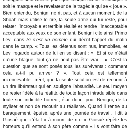
soit le masque et le révélateur de la tragédie qui se « joue ».
Bien entendu, Benigni ne rit pas, et à aucun moment, de la
Shoah mais utilise le rire, la seule arme qui lui reste, pour
relater l’incroyable et terrible réalité et rendre l’inacceptable
acceptable aux yeux de son enfant. Benigni cite ainsi Primo
Levi dans
Si c’est un homme
qui décrit l’appel du matin
dans le camp. « Tous les détenus sont nus, immobiles, et
Levi regarde autour de lui en se disant : « Et si ce n’était
qu’une blague, tout ça ne peut pas être vrai… ». C’est la
question que se sont posés tous les survivants : comment
cela a-t-il pu arriver ? ». Tout cela est tellement
inconcevable, irréel, que la seule solution est de recourir à
un rire libérateur qui en souligne l'absurdité. Le seul moyen
de rester fidèle à la réalité, de toute façon intraduisible dans
toute son indicible horreur, était donc, pour Benigni, de la
styliser et non de recourir au réalisme. Quand il rentre au
baraquement, épuisé, après une journée de travail, il dit à
Giosué que c’était « à mourir de rire ». Giosué répète les
horreurs qu’il entend à son père comme « ils vont faire de