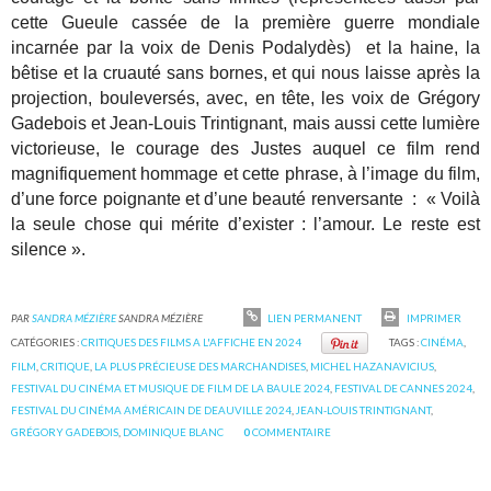
cette Gueule cassée de la première guerre mondiale
incarnée par la voix de Denis Podalydès) et la haine, la
bêtise et la cruauté sans bornes, et qui nous laisse après la
projection, bouleversés, avec, en tête, les voix de Grégory
Gadebois et Jean-Louis Trintignant, mais aussi cette lumière
victorieuse, le courage des Justes auquel ce film rend
magnifiquement hommage et cette phrase, à l’image du film,
d’une force poignante et d’une beauté renversante :
« Voilà
la seule chose qui mérite d’exister : l’amour. Le reste est
silence ».
PAR
SANDRA MÉZIÈRE
SANDRA MÉZIÈRE
LIEN PERMANENT
IMPRIMER
CATÉGORIES :
CRITIQUES DES FILMS A L'AFFICHE EN 2024
TAGS :
CINÉMA
,
FILM
,
CRITIQUE
,
LA PLUS PRÉCIEUSE DES MARCHANDISES
,
MICHEL HAZANAVICIUS
,
FESTIVAL DU CINÉMA ET MUSIQUE DE FILM DE LA BAULE 2024
,
FESTIVAL DE CANNES 2024
,
FESTIVAL DU CINÉMA AMÉRICAIN DE DEAUVILLE 2024
,
JEAN-LOUIS TRINTIGNANT
,
GRÉGORY GADEBOIS
,
DOMINIQUE BLANC
0
COMMENTAIRE