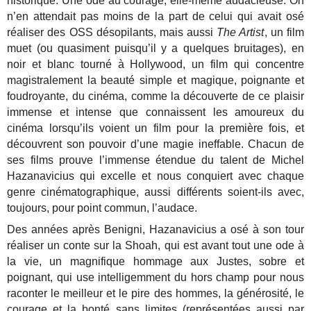
historique. Une ode au courage, elle-même audacieuse. On
n’en attendait pas moins de la part de celui qui avait osé
réaliser des OSS désopilants, mais aussi
The Artist
, un film
muet (ou quasiment puisqu’il y a quelques bruitages), en
noir et blanc tourné à Hollywood, un film qui concentre
magistralement la beauté simple et magique, poignante et
foudroyante, du cinéma, comme la découverte de ce plaisir
immense et intense que connaissent les amoureux du
cinéma lorsqu’ils voient un film pour la première fois, et
découvrent son pouvoir d’une magie ineffable. Chacun de
ses films prouve l’immense étendue du talent de Michel
Hazanavicius qui excelle et nous conquiert avec chaque
genre cinématographique, aussi différents soient-ils avec,
toujours, pour point commun, l’audace.
Des années après Benigni, Hazanavicius a osé à son tour
réaliser un conte sur la Shoah, qui est avant tout une ode à
la vie, un magnifique hommage aux Justes, sobre et
poignant, qui use intelligemment du hors champ pour nous
raconter le meilleur et le pire des hommes, la générosité, le
courage et la bonté sans limites (représentées aussi par