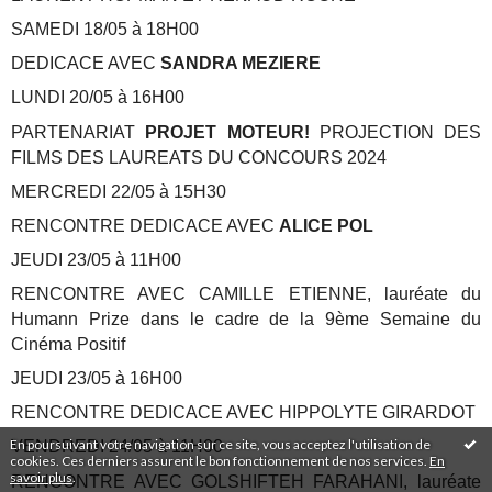
SAMEDI 18/05 à 18H00
DEDICACE AVEC
SANDRA MEZIERE
LUNDI 20/05 à 16H00
PARTENARIAT
PROJET MOTEUR!
PROJECTION DES
FILMS DES LAUREATS DU CONCOURS 2024
MERCREDI 22/05 à 15H30
RENCONTRE DEDICACE AVEC
ALICE POL
JEUDI 23/05 à 11H00
RENCONTRE AVEC CAMILLE ETIENNE, lauréate du
Humann Prize dans le cadre de la 9ème Semaine du
Cinéma Positif
JEUDI 23/05 à 16H00
RENCONTRE DEDICACE AVEC HIPPOLYTE GIRARDOT
En poursuivant votre navigation sur ce site, vous acceptez l'utilisation de
VENDREDI 24/05 à 11H00
cookies. Ces derniers assurent le bon fonctionnement de nos services.
En
savoir plus
.
RENCONTRE AVEC GOLSHIFTEH FARAHANI, lauréate