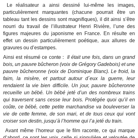
Le réalisateur a ainsi dessiné lui-même les images,
particulièrement marquantes (chacune pourrait être un
tableau tant les dessins sont magnifiques), il dit ainsi s’être
nourri du travail de l’illustrateur Henri Rivière, l’une des
figures majeures du japonisme en France. En résulte en
effet un dessin particulièrement poétique, aux allures de
gravures ou d’estampes.
Ainsi est résumé ce conte :
Il était une fois, dans un grand
bois, un pauvre bûcheron (voix de Grégory Gadebois) et une
pauvre bûcheronne (voix de Dominique Blanc). Le froid, la
faim, la misère, et partout autour d´eux la guerre, leur
rendaient la vie bien difficile. Un jour, pauvre bûcheronne
recueille un bébé. Un bébé jeté d’un des nombreux trains
qui traversent sans cesse leur bois. Protégée quoi qu’il en
coûte, ce bébé, cette petite marchandise va bouleverser la
vie de cette femme, de son mari, et de tous ceux qui vont
croiser son destin, jusqu’à l’homme qui l’a jeté du train.
Avant même l’horreur que le film raconte, ce qui marque
d’abord, ce sont les voix, celle si singulière et veloutée de