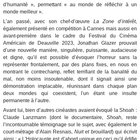
d’humanité », permettant « au monde de réfléchir à un
monde meilleur ».
L’an passé, avec son chef-d’œuvre
La Zone d’intérêt
,
également présenté en compétition à Cannes mais aussi en
avant-première dans le cadre du Festival du Cinéma
Américain de Deauville 2023, Jonathan Glazer prouvait
d’une nouvelle manière, singulière, puissante, audacieuse
et digne, qu’il est possible d’évoquer l’horreur sans la
représenter frontalement, par des plans fixes, en nous en
montrant le contrechamp, reflet terrifiant de la banalité du
mal, non moins insoutenable, dont il signait ainsi une
démonstration implacable, réunissant dans chaque plan
deux mondes qui coexistent, l'un étant une insulte
permanente à l’autre.
Avant lui, bien d’autres cinéastes avaient évoqué la Shoah :
Claude Lanzmann (dont le documentaire,
Shoah
, reste
l’incontournable témoignage sur le sujet, avec également le
court-métrage d’Alain Resnais,
Nuit et brouillard
) qui écrivit
ainsi : « L’Holocauste est d’abord unique en ceci qu’il édifie