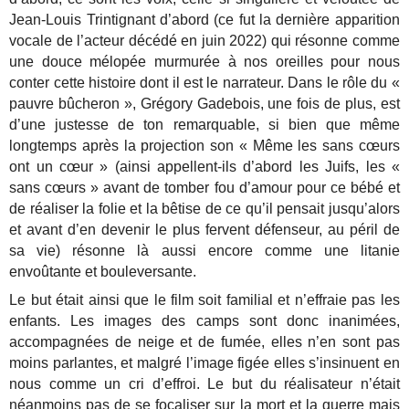
Jean-Louis Trintignant d’abord (ce fut la dernière apparition
vocale de l’acteur décédé en juin 2022) qui résonne comme
une douce mélopée murmurée à nos oreilles pour nous
conter cette histoire dont il est le narrateur. Dans le rôle du «
pauvre bûcheron », Grégory Gadebois, une fois de plus, est
d’une justesse de ton remarquable, si bien que même
longtemps après la projection son « Même les sans cœurs
ont un cœur » (ainsi appellent-ils d’abord les Juifs, les «
sans cœurs » avant de tomber fou d’amour pour ce bébé et
de réaliser la folie et la bêtise de ce qu’il pensait jusqu’alors
et avant d’en devenir le plus fervent défenseur, au péril de
sa vie) résonne là aussi encore comme une litanie
envoûtante et bouleversante.
Le but était ainsi que le film soit familial et n’effraie pas les
enfants. Les images des camps sont donc inanimées,
accompagnées de neige et de fumée, elles n’en sont pas
moins parlantes, et malgré l’image figée elles s’insinuent en
nous comme un cri d’effroi. Le but du réalisateur n’était
néanmoins pas de se focaliser sur la mort et la guerre mais