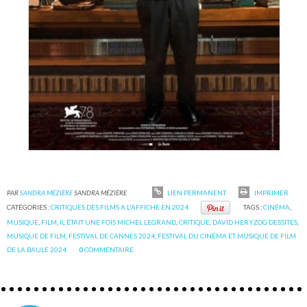
PAR
SANDRA MÉZIÈRE
SANDRA MÉZIÈRE
LIEN PERMANENT
IMPRIMER
CATÉGORIES :
CRITIQUES DES FILMS A L'AFFICHE EN 2024
TAGS :
CINÉMA
,
MUSIQUE
,
FILM
,
IL ÉTAIT UNE FOIS MICHEL LEGRAND
,
CRITIQUE
,
DAVID HERYZOG DESSITES
,
MUSIQUE DE FILM
,
FESTIVAL DE CANNES 2024
,
FESTIVAL DU CINÉMA ET MUSIQUE DE FILM
DE LA BAULE 2024
0
COMMENTAIRE