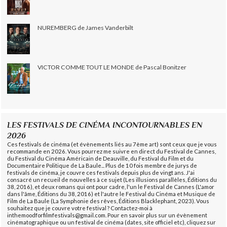
NUREMBERG de James Vanderbilt
VICTOR COMME TOUT LE MONDE de Pascal Bonitzer
LES FESTIVALS DE CINÉMA INCONTOURNABLES EN
2026
Ces festivals de cinéma (et évènements liés au 7ème art) sont ceux que je vous
recommande en 2026. Vous pourrez me suivre en direct du Festival de Cannes,
du Festival du Cinéma Américain de Deauville, du Festival du Film et du
Documentaire Politique de La Baule... Plus de 10 fois membre de jurys de
festivals de cinéma, je couvre ces festivals depuis plus de vingt ans. J'ai
consacré un recueil de nouvelles à ce sujet (Les illusions parallèles, Éditions du
38, 2016), et deux romans qui ont pour cadre, l'un le Festival de Cannes (L'amor
dans l'âme, Éditions du 38, 2016) et l'autre le Festival du Cinéma et Musique de
Film de La Baule (La Symphonie des rêves, Éditions Blacklephant, 2023). Vous
souhaitez que je couvre votre festival ? Contactez-moi à
inthemoodforfilmfestivals@gmail.com. Pour en savoir plus sur un évènement
cinématographique ou un festival de cinéma (dates, site officiel etc), cliquez sur