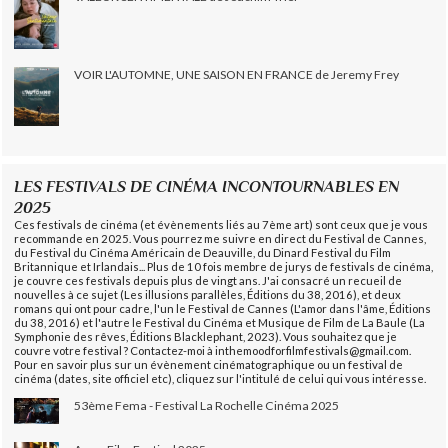
VOIR L'AUTOMNE, UNE SAISON EN FRANCE de Jeremy Frey
LES FESTIVALS DE CINÉMA INCONTOURNABLES EN
2025
Ces festivals de cinéma (et évènements liés au 7ème art) sont ceux que je vous
recommande en 2025. Vous pourrez me suivre en direct du Festival de Cannes,
du Festival du Cinéma Américain de Deauville, du Dinard Festival du Film
Britannique et Irlandais... Plus de 10 fois membre de jurys de festivals de cinéma,
je couvre ces festivals depuis plus de vingt ans. J'ai consacré un recueil de
nouvelles à ce sujet (Les illusions parallèles, Éditions du 38, 2016), et deux
romans qui ont pour cadre, l'un le Festival de Cannes (L'amor dans l'âme, Éditions
du 38, 2016) et l'autre le Festival du Cinéma et Musique de Film de La Baule (La
Symphonie des rêves, Éditions Blacklephant, 2023). Vous souhaitez que je
couvre votre festival ? Contactez-moi à inthemoodforfilmfestivals@gmail.com.
Pour en savoir plus sur un évènement cinématographique ou un festival de
cinéma (dates, site officiel etc), cliquez sur l'intitulé de celui qui vous intéresse.
53ème Fema - Festival La Rochelle Cinéma 2025