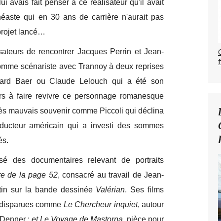
ui avais fait penser à ce réalisateur qu'il avait
aste qui en 30 ans de carrière n'aurait pas
 projet lancé…
sateurs de rencontrer Jacques Perrin et Jean-
 comme scénariste avec Trannoy à deux reprises
ard Baer ou Claude Lelouch qui a été son
rs à faire revivre ce personnage romanesque
rès mauvais souvenir comme Piccoli qui déclina
oducteur américain qui a investi des sommes
és.
isé des documentaires relevant de portraits
ire de la page 52
, consacré au travail de Jean-
stin sur la bande dessinée
Valérian
. Ses films
es disparues comme
Le Chercheur inquiet
, autour
 Denner ;
et Le Voyage de Mastorna
, pièce pour