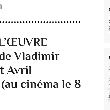
h
– L’ŒUVRE
de Vladimir
 Avril
(au cinéma le 8