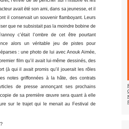
ret, l’envie de se pencher sur l’histoire et les
cteur avait été son ami, dans sa jeunesse, et il
dont il conservait un souvenir flamboyant. Leurs
liser que ne subsistait pas la moindre bobine de
Trannoy c’était l’ombre de cet être pourtant
ence alors un véritable jeu de pistes pour
s éparses : une photo de lui avec Anouk Aimée,
premier film qu’il avait lui-même dessinés, des
 (à qui il avait promis qu’il jouerait les rôles
des notes griffonnées à la hâte, des contrats
rticles de presse annonçant ses prochains
 copie de sa première œuvre sera quant à elle
re sur le trajet qui le menait au Festival de
y ?