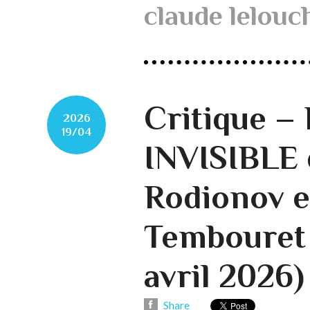
claude lelouc
Critique 
2026
19/04
INVISIBLE 
Rodionov et
Tembouret 
avril 2026)
Share