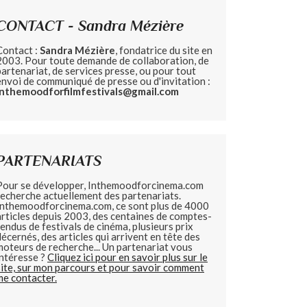
CONTACT - Sandra Mézière
Contact :
Sandra Mézière
, fondatrice du site en
2003. Pour toute demande de collaboration, de
partenariat, de services presse, ou pour tout
envoi de communiqué de presse ou d'invitation :
inthemoodforfilmfestivals@gmail.com
PARTENARIATS
Pour se développer, Inthemoodforcinema.com
recherche actuellement des partenariats.
Inthemoodforcinema.com, ce sont plus de 4000
articles depuis 2003, des centaines de comptes-
rendus de festivals de cinéma, plusieurs prix
décernés, des articles qui arrivent en tête des
moteurs de recherche... Un partenariat vous
intéresse ?
Cliquez ici pour en savoir plus sur le
site, sur mon parcours et pour savoir comment
me contacter.