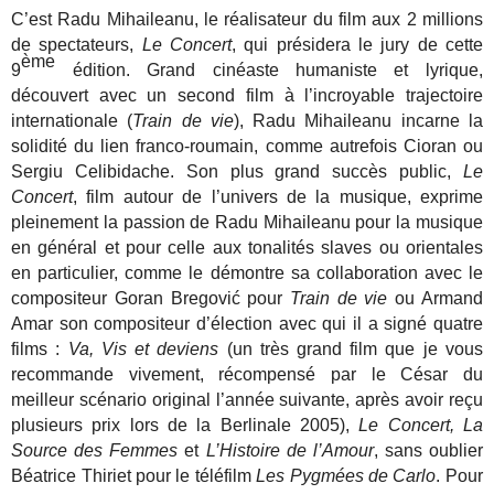
C’est Radu Mihaileanu, le réalisateur du film aux 2 millions
de spectateurs,
Le Concert
, qui présidera le jury de cette
ème
9
édition. Grand cinéaste humaniste et lyrique,
découvert avec un second film à l’incroyable trajectoire
internationale (
Train de vie
), Radu Mihaileanu incarne la
solidité du lien franco-roumain, comme autrefois Cioran ou
Sergiu Celibidache. Son plus grand succès public,
Le
Concert
, film autour de l’univers de la musique, exprime
pleinement la passion de Radu Mihaileanu pour la musique
en général et pour celle aux tonalités slaves ou orientales
en particulier, comme le démontre sa collaboration avec le
compositeur Goran Bregović pour
Train de vie
ou Armand
Amar son compositeur d’élection avec qui il a signé quatre
films :
Va, Vis et deviens
(un très grand film que je vous
recommande vivement, récompensé par le César du
meilleur scénario original l’année
suivante, après avoir reçu
plusieurs prix lors de la Berlinale
2005),
Le Concert, La
Source des Femmes
et
L’Histoire de l’Amour
, sans oublier
Béatrice Thiriet pour le téléfilm
Les Pygmées de Carlo
. Pour