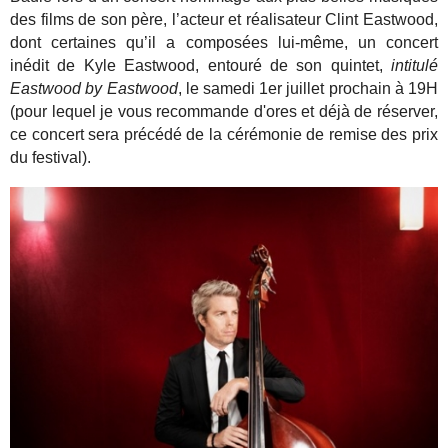
des films de son
père, l’acteur et réalisateur Clint
Eastwood,
dont certaines qu’il a
composées lui-même, un concert
inédit de Kyle Eastwood, entouré
de son quintet,
intitulé
Eastwood
by Eastwood
, le samedi 1er juillet
prochain à 19H
(pour lequel je vous recommande d'ores et déjà de réserver,
ce concert sera précédé de la cérémonie de remise des prix
du festival).