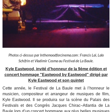
Photos ci-dessus par Inthemoodforcinema.com : Francis Lai, Lalo
Schifrin et Vladimir Cosma au Festival de La Baule.
Kyle Eastwood, invité d'honneur de la 9ème édition e
t
concert hommage "Eastwood by Eastwood" dirigé par
Kyle Eastwood et son quintet
Cette année, le
Festival de La Baule met à l’honneur le
musicien, compositeur
et arrangeur de musiques de
film,
Kyle Eastwood. Il se produira
sur la scène du Palais des
Festivals
et des Congrès Jacques
Chirac–Atlantia de La
Baule lors
d’un concert hommage aux plus
belles musiques