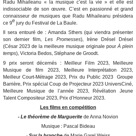
Radu Mihaileanu « la musique c’est la vie » et elle est
indissociable de son œuvre. C’est en passionné et grand
connaisseur de musiques que Radu Mihaileanu présidera
e
ce 9
jury du Festival de La Baule.
Il sera entouré de : Amanda Sthers (qui viendra présenter
son dernier film,
Les Promesses
), Irène Drésel Drésel
(César 2023 de la meilleure musique originale pour
À plein
temps
), Victoria Bedos, Stéphane de Groodt.
9 prix seront décernés : Meilleur Film 2023, Meilleure
Musique de film 2023, Meilleure Interprétation 2023,
Meilleur Court-Métrage 2023, Prix du Public 2023 Groupe
Barrière, Prix spécial Coup de Projecteur 2023 UniversCiné,
Meilleure Musique de l’année 2023, Révélation Jeune
Talent Compositeur 2023, Prix d’Honneur 2023.
Les films en compétition
- Le théorème de Marguerite
de Anna Novion
Musique : Pascal Bideau
- Sur la branche
de Marie Garel Weiss