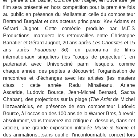
en partie à La Baule,
Comme par magie
, en ouverture (le
film sera présenté en hors compétition pour la première fois
au public en présence du réalisateur, celle du compositeur
Bertrand Burgalat et des acteurs principaux, Kev Adams et
Gérard Jugnot. Cette comédie produite par M.E.S
Productions, marquera les retrouvailles entre Christophe
Barratier et Gérard Jugnot, 20 ans après
Les Choristes
et 15
ans après
Faubourg 36
), un panorama de films
internationaux singuliers
(les “coups de projecteur’’, en
partenariat avec Universciné parmi lesquels, comme
chaque année, des pépites à découvrir), l’organisation de
rencontres et
d’échanges avec les artistes (les masters
class : cette année
Radu Mihaileanu,
Ariane
Ascaride,
Ludovic Bource, Jean-Michel Bernard, Sacha
Chaban
), des projections
sur la plage (
The Artist
de Michel
Hazavanicius, en présence de son compositeur Ludovic
Bource, à l'occasion des 100 ans de la Warner Bros, à revoir
absolument, vous trouverez ma critique ci-dessous, dans cet
article), une grande exposition intitulée
Music & Iconic
et
des animations…sans oublier l'incontournable concert lors