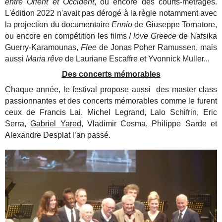
entre Orient et Occident
, ou encore des courts-métrages.
L'édition 2022 n'avait pas dérogé à la règle notamment avec
la projection du documentaire
Ennio
de Giuseppe Tornatore,
ou encore en compétition les films
I love Greece
de Nafsika
Guerry-Karamounas,
Flee
de Jonas Poher Ramussen, mais
aussi
Maria rêve
de Lauriane Escaffre et Yvonnick Muller...
Des concerts mémorables
Chaque année, le festival propose aussi des master class
passionnantes et des concerts mémorables comme le furent
ceux de Francis Lai, Michel Legrand, Lalo Schifrin, Eric
Serra,
Gabriel Yared,
Vladimir Cosma, Philippe Sarde et
Alexandre Desplat l’an passé.