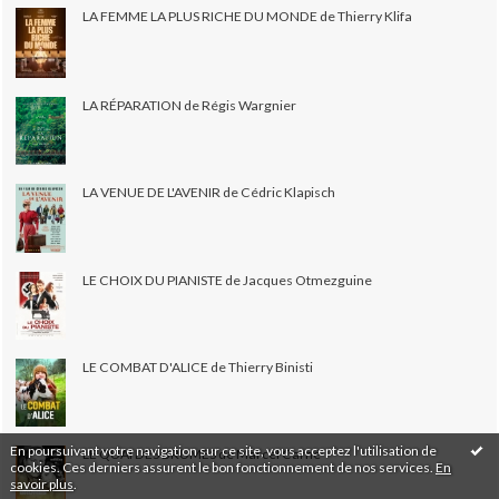
LA FEMME LA PLUS RICHE DU MONDE de Thierry Klifa
LA RÉPARATION de Régis Wargnier
LA VENUE DE L'AVENIR de Cédric Klapisch
LE CHOIX DU PIANISTE de Jacques Otmezguine
LE COMBAT D'ALICE de Thierry Binisti
En poursuivant votre navigation sur ce site, vous acceptez l'utilisation de
LE QUAI DES BRUMES de Marcel Carné
cookies. Ces derniers assurent le bon fonctionnement de nos services.
En
savoir plus
.