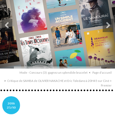
Mode - Concours (3): gagnez un splendide bracelet
Page d'accueil
Critique de SAMBA de OLIVIER NAKACHE et Eric Toledano à 20H45 sur Ciné +
Premier
2016
23/10