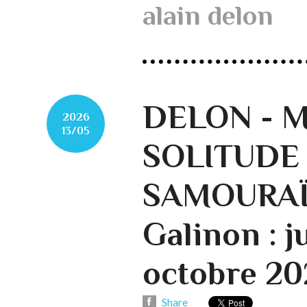
alain delon
DELON - M
2026
13/05
SOLITUDE
SAMOURAÏS
Galinon : j
octobre 202
Share