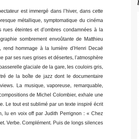
pectateur est immergé dans l’hiver, dans cette
 presque métallique, symptomatique du cinéma
des rues éteintes et d’ombres condamnées à la
tographie sombrement envoûtante de Matthieu
r, rend hommage à la lumière d’Henri Decaë
gue par ses rues grises et désertes, l'atmosphère
asserelle glaciale de la gare, les couloirs gris,
utré de la boîte de jazz dont le documentaire
rviews. La
musique, vaporeuse, remarquable,
 compositions de Michel Colombier, exhale une
. Le tout est sublimé par un texte inspiré écrit
n, lu en voix off par Judith Perrignon : « Chez
Sujet. Verbe. Complément. Puis de longs silences