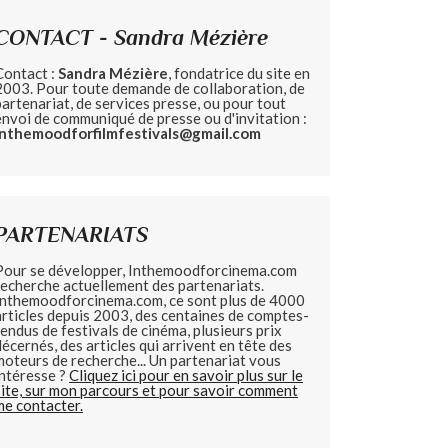
CONTACT - Sandra Mézière
Contact :
Sandra Mézière
, fondatrice du site en
2003. Pour toute demande de collaboration, de
partenariat, de services presse, ou pour tout
envoi de communiqué de presse ou d'invitation :
inthemoodforfilmfestivals@gmail.com
PARTENARIATS
Pour se développer, Inthemoodforcinema.com
recherche actuellement des partenariats.
Inthemoodforcinema.com, ce sont plus de 4000
articles depuis 2003, des centaines de comptes-
rendus de festivals de cinéma, plusieurs prix
décernés, des articles qui arrivent en tête des
moteurs de recherche... Un partenariat vous
intéresse ?
Cliquez ici pour en savoir plus sur le
site, sur mon parcours et pour savoir comment
me contacter.