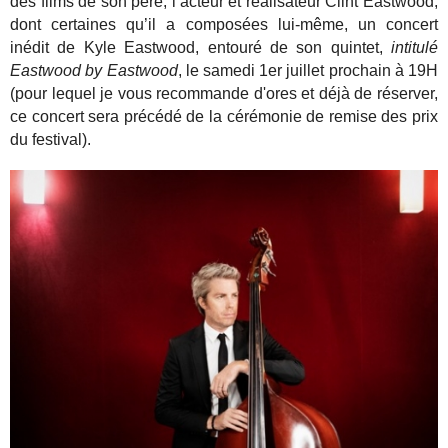
des films de son
père, l’acteur et réalisateur Clint
Eastwood,
dont certaines qu’il a
composées lui-même, un concert
inédit de Kyle Eastwood, entouré
de son quintet,
intitulé
Eastwood
by Eastwood
, le samedi 1er juillet
prochain à 19H
(pour lequel je vous recommande d'ores et déjà de réserver,
ce concert sera précédé de la cérémonie de remise des prix
du festival).