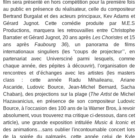
film sera présenté en hors compétition pour la première fois
au public en présence du réalisateur, celle du compositeur
Bertrand Burgalat et des acteurs principaux, Kev Adams et
Gérard Jugnot. Cette comédie produite par M.E.S
Productions, marquera les retrouvailles entre Christophe
Barratier et Gérard Jugnot, 20 ans après
Les Choristes
et 15
ans après
Faubourg 36
), un panorama de films
internationaux singuliers
(les “coups de projecteur’’, en
partenariat avec Universciné parmi lesquels, comme
chaque année, des pépites à découvrir), l’organisation de
rencontres et
d’échanges avec les artistes (les masters
class : cette année
Radu Mihaileanu,
Ariane
Ascaride,
Ludovic Bource, Jean-Michel Bernard, Sacha
Chaban
), des projections
sur la plage (
The Artist
de Michel
Hazavanicius, en présence de son compositeur Ludovic
Bource, à l'occasion des 100 ans de la Warner Bros, à revoir
absolument, vous trouverez ma critique ci-dessous, dans cet
article), une grande exposition intitulée
Music & Iconic
et
des animations…sans oublier l'incontournable concert lors
de la soirée du palmarès, cette année celui de Kyle