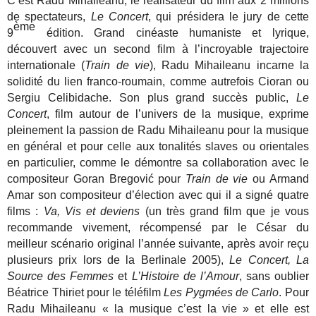
C’est Radu Mihaileanu, le réalisateur du film aux 2 millions
de spectateurs,
Le Concert
, qui présidera le jury de cette
ème
9
édition. Grand cinéaste humaniste et lyrique,
découvert avec un second film à l’incroyable trajectoire
internationale (
Train de vie
), Radu Mihaileanu incarne la
solidité du lien franco-roumain, comme autrefois Cioran ou
Sergiu Celibidache. Son plus grand succès public,
Le
Concert
, film autour de l’univers de la musique, exprime
pleinement la passion de Radu Mihaileanu pour la musique
en général et pour celle aux tonalités slaves ou orientales
en particulier, comme le démontre sa collaboration avec le
compositeur Goran Bregović pour
Train de vie
ou Armand
Amar son compositeur d’élection avec qui il a signé quatre
films :
Va, Vis et deviens
(un très grand film que je vous
recommande vivement, récompensé par le César du
meilleur scénario original l’année
suivante, après avoir reçu
plusieurs prix lors de la Berlinale
2005),
Le Concert, La
Source des Femmes
et
L’Histoire de l’Amour
, sans oublier
Béatrice Thiriet pour le téléfilm
Les Pygmées de Carlo
. Pour
Radu Mihaileanu « la musique c’est la vie » et elle est