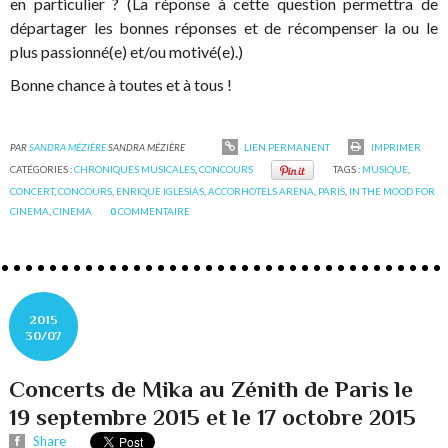
en particulier ? (La réponse à cette question permettra de
départager les bonnes réponses et de récompenser la ou le
plus passionné(e) et/ou motivé(e).)
Bonne chance à toutes et à tous !
PAR
SANDRA MÉZIÈRE
SANDRA MÉZIÈRE
LIEN PERMANENT
IMPRIMER
CATÉGORIES :
CHRONIQUES MUSICALES
,
CONCOURS
TAGS :
MUSIQUE
,
CONCERT
,
CONCOURS
,
ENRIQUE IGLESIAS
,
ACCORHOTELS ARENA
,
PARIS
,
IN THE MOOD FOR
CINEMA
,
CINEMA
0
COMMENTAIRE
2015
30/07
Concerts de Mika au Zénith de Paris le
19 septembre 2015 et le 17 octobre 2015
Share