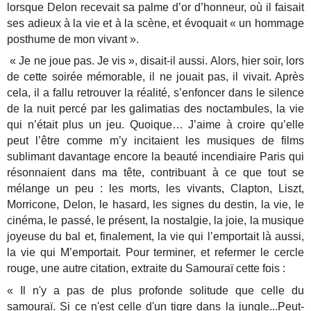
lorsque Delon recevait sa palme d’or d’honneur, où il faisait
ses adieux à la vie et à la scène, et évoquait « un hommage
posthume de mon vivant ».
« Je ne joue pas. Je vis », disait-il aussi. Alors, hier soir, lors
de cette soirée mémorable, il ne jouait pas, il vivait. Après
cela, il a fallu retrouver la réalité, s’enfoncer dans le silence
de la nuit percé par les galimatias des noctambules, la vie
qui n’était plus un jeu. Quoique… J’aime à croire qu’elle
peut l’être comme m’y incitaient les musiques de films
sublimant davantage encore la beauté incendiaire Paris qui
résonnaient dans ma tête, contribuant à ce que tout se
mélange un peu : les morts, les vivants, Clapton, Liszt,
Morricone, Delon, le hasard, les signes du destin, la vie, le
cinéma, le passé, le présent, la nostalgie, la joie, la musique
joyeuse du bal et, finalement, la vie qui l’emportait là aussi,
la vie qui M’emportait. Pour terminer, et refermer le cercle
rouge, une autre citation, extraite du Samouraï cette fois :
« Il n'y a pas de plus profonde solitude que celle du
samouraï. Si ce n'est celle d'un tigre dans la jungle...Peut-