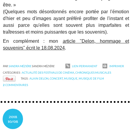
être. »
(Quelques mots désordonnés encore portée par l'émotion
d'hier et peu d'images ayant préféré profiter de l'instant et
aussi parce qu'elles sont souvent plus imparfaites et
traîtresses et moins puissantes que les souvenirs).
En complément : mon
article "Delon, hommage et
souvenirs" écrit le 18.08.2024
.
PAR
SANDRA MÉZIÈRE
SANDRA MÉZIÈRE
LIEN PERMANENT
IMPRIMER
CATÉGORIES :
ACTUALITÉ DES FESTIVALS DE CINÉMA
,
CHRONIQUES MUSICALES
TAGS :
ALAIN DELON
,
CONCERT
,
MUSIQUE
,
MUSIQUE DE FILM
2
COMMENTAIRES
2018
10/08