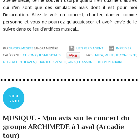
21ème siècle, terme souvent usurpé quand il en qualifie d'autres
qui n'en sont que des simulacres mais dont il est pour moi
l'incarnation. Allez le voir en concert, chanter, danser comme
personne et vous ne pourrez qu'acquiescer et avoir envie de le
suivre dans ce feu d'artifices musical...
PAR
SANDRA MÉZIÈRE
SANDRA MÉZIÈRE
LIEN PERMANENT
IMPRIMER
CATÉGORIES :
CHRONIQUES MUSICALES
TAGS :
MIKA
,
MUSIQUE
,
CONCERNT
,
NO PLACE IN HEAVEN
,
CHANTEUR
,
ZÉNITH
,
PARIS
,
CHANSON
0
COMMENTAIRE
2014
31/10
MUSIQUE - Mon avis sur le concert du
groupe ARCHIMEDE à Laval (Arcadie
tour)