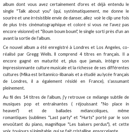
album dont vous avez certainement d'ores et déjà entendu le
single "Talk about you" (qui, systématiquement, me donne le
sourire et une irrésistible envie de danser, allez voir le clip une fois
de plus très cinématographique et coloré si vous ne l'avez pas
encore visionné) et "Boum boum boum", le single sorti près d'un an
avant la sortie de l'album.
Ce nouvel album a été enregistré à Londres et Los Angeles, co-
réalisé par Gregg Wells. ll comprend 4 titres en français. Il a
encore gagné en maturité et, plus que jamais, intègre son
impressionnante culture musicale et la richesse de ses différentes
cultures (Mika est britannico-libanais et a étudié au lycée français
de Londres, il a également résidé en France), s'assumant
pleinement.
Au fil des 14 titres de l'album, j'y retrouve ce mélange subtile de
musiques pop et entraînantes ( réjouissant "No place in
heaven") et de ballades mélancoliques, même
romantiques (sublimes "Last party" et "Hurts" porté par le son
envoûtant du piano, magnifique "Les baisers perdus"), et cette
voix, toujours si inimitable, qui se fait cristalline, ensorcelante...