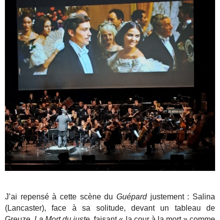
J’ai repensé à cette scène du
Guépard
justement : Salina
(Lancaster), face à sa solitude, devant un tableau de
Greuze,
La Mort du juste
, faisant « la cour à la mort » comme