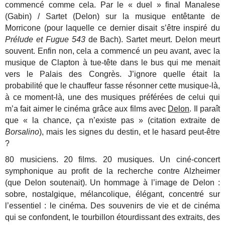
commencé comme cela. Par le « duel » final Manalese
(Gabin) / Sartet (Delon) sur la musique entêtante de
Morricone (pour laquelle ce dernier disait s’être inspiré du
Prélude et Fugue 543
de Bach). Sartet meurt. Delon meurt
souvent. Enfin non, cela a commencé un peu avant, avec la
musique de Clapton à tue-tête dans le bus qui me menait
vers le Palais des Congrès. J’ignore quelle était la
probabilité que le chauffeur fasse résonner cette musique-là,
à ce moment-là, une des musiques préférées de celui qui
m’a fait aimer le cinéma grâce aux films avec
Delon
. Il paraît
que « la chance, ça n’existe pas » (citation extraite de
Borsalino
), mais les signes du destin, et le hasard peut-être
?
80 musiciens. 20 films. 20 musiques. Un ciné-concert
symphonique au profit de la recherche contre Alzheimer
(que Delon soutenait). Un hommage à l’image de Delon :
sobre, nostalgique, mélancolique, élégant, concentré sur
l’essentiel : le cinéma. Des souvenirs de vie et de cinéma
qui se confondent, le tourbillon étourdissant des extraits, des