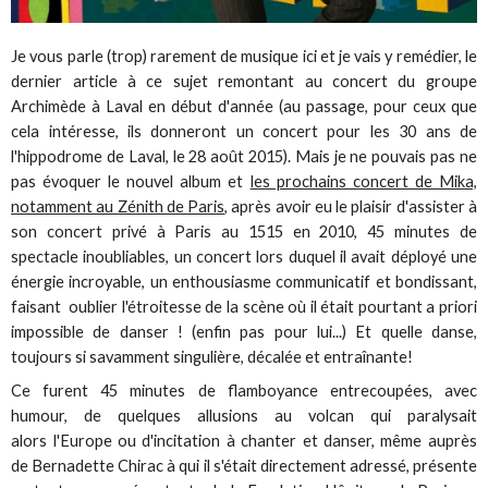
Je vous parle (trop) rarement de musique ici et je vais y remédier, le
dernier article à ce sujet remontant au concert du groupe
Archimède à Laval en début d'année (au passage, pour ceux que
cela intéresse, ils donneront un concert pour les 30 ans de
l'hippodrome de Laval, le 28 août 2015). Mais je ne pouvais pas ne
pas évoquer le nouvel album et
les prochains concert de Mika,
notamment au Zénith de Paris
, après avoir eu le plaisir d'assister à
son concert privé à Paris au 1515 en 2010, 45 minutes de
spectacle inoubliables, un concert lors duquel il avait déployé une
énergie incroyable, un enthousiasme communicatif et bondissant,
faisant oublier l'étroitesse de la scène où il était pourtant a priori
impossible de danser ! (enfin pas pour lui...) Et quelle danse,
toujours si savamment singulière, décalée et entraînante!
Ce furent 45 minutes de flamboyance entrecoupées, avec
humour, de quelques allusions au volcan qui paralysait
alors l'Europe ou d'incitation à chanter et danser, même auprès
de Bernadette Chirac à qui il s'était directement adressé, présente