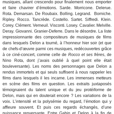
musiques, allant crescendo pour finalement nous emporter
et faire chavirer d’émotions. Sarde. Morricone. Delerue.
Rota. Demarsan. De Roubaix. Bolling. Legrand. Borniche.
Ripley. Rocco. Tancrède. Costello. Sartet. Siffredi. Klein.
Corey. Clément. Verneuil. Visconti. Losey. Cavalier. Melville.
Deray. Giovanni. Granier-Deferre. Dans le désordre. La liste
impressionnante des compositeurs de musiques de films
dans lesquels Delon a tourné, à l’honneur hier soir (et
que
de chefs-d’œuvre parmi ces musiques, redécouvertes grâce
à ce ciné-concert, comme celle de
Rocco et ses frères
, de
Nino Rota, dont j’avais oublié à quel point elle était
bouleversante).
Les noms des personnages que Delon a
rendus immortels et qui seuls suffisent à nous rappeler les
films dans lesquels il les incarne. Les immenses metteurs
en scène des films en question. Les extraits juxtaposés
témoignaient du talent unique et du jeu protéiforme de
Delon, mais qui en douterait encore ? Les variations de la
voix. L’intensité et la polysémie du regard, l’émotion qui y
affleure souvent. Et puis ces regards échangés, d’une
puissance renversante. Entre Gabin et Delon à la fin de