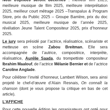
meilleure musique de film 2025, meilleure interprétation
2025, meilleur court métrage 2025 –Transpalux & Program
Store, prix du Public 2025 – Groupe Barrière, prix du doc
musical 2025, meilleure musique de l’année 2025,
révélation Jeune Talent Compositeur 2025, prix d’honneur
2025.
Le jury
sera présidé par l’actrice, réalisatrice, scénariste et
metteuse en scène
Zabou Breitman.
Elle sera
accompagnée de l’autrice, compositrice, interprète,
réalisatrice,
Aurélie Saada
, du trompettiste compositeur
Ibrahim Maalouf
, de l’actrice
Mélanie Bernier et
de l’actrice
Caroline Anglade
.
Pour célébrer l’invité d’honneur, Lambert Wilson, sera ainsi
projeté le chef-d’œuvre d’Alain Resnais,
On connaît la
chanson
(dont je vous propose la critique en bas de cet
article).
L’AFFICHE
Pour cette nouvelle édition les organisateurs ont opté pour