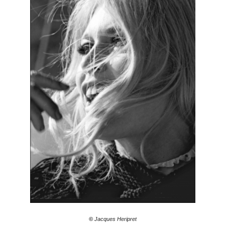
©
Jacques Heripret