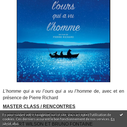
L’homme qui a vu l’ours qui a vu l’homme
de, avec et en
présence de Pierre Richard
MASTER CLASS / RENCONTRES
En poursuivant votre navigation sur ce site, vous acceptez l'utilisation de
PIERRE RICHARD ET OLIVIER DEFAYS
cookies. Ces derniers assurent le bon fonctionnement de nos services.
En
savoir plus
.
LAMBERT WILSON ET BRUNO FONTAINE