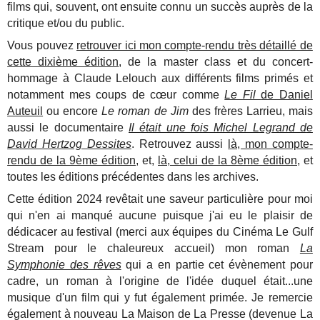
films qui, souvent, ont ensuite connu un succès auprès de la
critique et/ou du public.
Vous pouvez
retrouver ici mon compte-rendu très détaillé de
cette dixième édition
, de la master class et du concert-
hommage à Claude Lelouch aux différents films primés et
notamment mes coups de cœur comme
Le Fil
de Daniel
Auteuil
ou encore
Le roman de Jim
des frères Larrieu, mais
aussi le documentaire
Il était une fois Michel Legrand d
e
David Hertzog Dessites
. Retrouvez aussi
là, mon compte-
rendu de la 9ème édition
, et,
là, celui de la 8ème édition,
et
toutes les éditions précédentes dans les archives.
Cette édition 2024 revêtait une saveur particulière pour moi
qui n'en ai manqué aucune puisque j'ai eu le plaisir de
dédicacer au festival (merci aux équipes du Cinéma Le Gulf
Stream pour le chaleureux accueil) mon roman
La
Symphonie des rêves
qui a en partie cet évènement pour
cadre, un roman à l'origine de l'idée duquel était...une
musique d'un film qui y fut également primée. Je remercie
également à nouveau La Maison de La Presse (devenue La