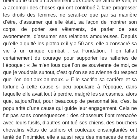
défendu le droit à l’avortement aux côtés de Simone Veil, et
a accompli des choses qui ont contribué à faire progresser
les droits des femmes, ne serait-ce que par sa manière
d’être, d’assumer qui elle était, sa façon de montrer son
corps, de porter ses vêtements, de parler de ses
avortements, d’assumer ses relations amoureuses. Depuis
qu’elle a quitté les plateaux il y a 50 ans, elle a consacré sa
vie à un unique combat : sa Fondation. Il en fallait
certainement du courage pour supporter les railleries de
l’époque : « Je m’en fous que l’on se souvienne de moi, ce
que je voudrais surtout, c’est qu’on se souvienne du respect
que l’on doit aux animaux. » Elle sacrifia sa carrière et sa
fortune à cette cause si peu populaire à l’époque, dans
laquelle elle avait tout à perdre, malgré les sarcasmes, alors
que, aujourd’hui, pour beaucoup de personnalités, c’est la
popularité d’une cause qui guide leur engagement. Cela ne
fut pas sans conséquences : des chasseurs l’ont menacée
avec leurs fusils, d’autres ont tué ses chiens, des bouchers
chevalins vêtus de tabliers et couteaux ensanglantés ont
tenté de l’intimider, elle a aussi reçu des menaces de morts