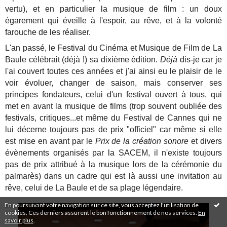
vertu), et en particulier la musique de film : un doux
égarement qui éveille à l'espoir, au rêve, et à la volonté
farouche de les réaliser.
L'an passé, le Festival du Cinéma et Musique de Film de La
Baule célébrait (déjà !) sa dixième édition.
Déjà
dis-je car je
l'ai couvert toutes ces années et j'ai ainsi eu le plaisir de le
voir évoluer, changer de saison, mais conserver ses
principes fondateurs, celui d'un festival ouvert à tous, qui
met en avant la musique de films (trop souvent oubliée des
festivals, critiques...et même du Festival de Cannes qui ne
lui décerne toujours pas de prix "officiel" car même si elle
est mise en avant par le
Prix de la création sonore
et divers
évènements organisés par la SACEM, il n'existe toujours
pas de prix attribué à la musique lors de la cérémonie du
palmarès) dans un cadre qui est là aussi une invitation au
rêve, celui de La Baule et de sa plage légendaire.
En poursuivant votre navigation sur ce site, vous acceptez l'utilisation de
cookies. Ces derniers assurent le bon fonctionnement de nos services.
En
savoir plus
.