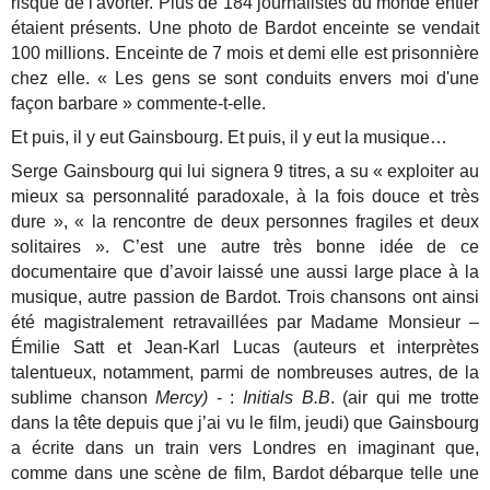
risque de l'avorter. Plus de 184 journalistes du monde entier
étaient présents. Une photo de Bardot enceinte se vendait
100 millions. Enceinte de 7 mois et demi elle est prisonnière
chez elle. « Les gens se sont conduits envers moi d'une
façon barbare » commente-t-elle.
Et puis, il y eut Gainsbourg. Et puis, il y eut la musique…
Serge Gainsbourg qui lui signera 9 titres, a su « exploiter au
mieux sa personnalité paradoxale, à la fois douce et très
dure », « la rencontre de deux personnes fragiles et deux
solitaires ». C’est une autre très bonne idée de ce
documentaire que d’avoir laissé une aussi large place à la
musique, autre passion de Bardot. Trois chansons ont ainsi
été magistralement retravaillées par Madame Monsieur –
Émilie Satt et Jean-Karl Lucas (auteurs et interprètes
talentueux, notamment, parmi de nombreuses autres, de la
sublime chanson
Mercy)
- :
Initials B.B
. (air qui me trotte
dans la tête depuis que j’ai vu le film, jeudi) que Gainsbourg
a écrite dans un train vers Londres en imaginant que,
comme dans une scène de film, Bardot débarque telle une