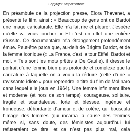
Copyright TimpelPictures
En préambule de la projection presse, Elora Thevenet, a
présenté le film, ainsi : « Beaucoup de gens ont de Bardot
une image caricaturale. Elle m'a fait rire et pleurer. J'espère
qu'elle va vous toucher. » Et c’est en effet une entière
réussite. Ce documentaire m’a étrangement profondément
émue. Peut-être parce que, au-delà de Brigitte Bardot, et de
la femme iconique (« La France, c'est la tour Eiffel, Bardot et
moi. » Tels sont les mots prêtés à De Gaulle), il dresse le
portrait d’une femme bien plus profonde et complexe que la
caricature à laquelle on a voulu la réduire (celle d’une «
ravissante idiote » pour reprendre le titre du film de Molinaro
dans lequel elle joua en 1964). Une femme infiniment libre
et moderne (et hors de son temps), courageuse, solitaire,
fragile et scandaleuse, forte et blessée, ingénue et
frondeuse, débordante d’amour et de colère, qui bouscula
l’image des femmes (qui incarna la cause des femmes
même si, sans doute, des féministes aujourd’hui lui
refuseraient ce titre, et ce n’est pas plus mal, cela