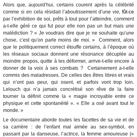
Alors que, aujourd’hui, certains courent après la célébrité
comme si en cela résidait l’aboutissement d’une vie,
fût-ce
par l’exhibition de soi, prêts à tout pour l’atteindre, comment
a-t-elle géré ce qui fut pour elle non pas un but mais une
malédiction ? « Je voudrais dire que je ne souhaite qu'une
chose, c'est qu'on parle moins de moi. » Comment, alors
que le politiquement correct étouffe certains, à l’époque où
les réseaux sociaux donnent une résonance décuplée au
moindre propos, quitte à les déformer, arrive-t-elle encore à
donner de la voix à ses combats ? Certainement a-t-elle
commis des maladresses. De celles des êtres libres et vrais
qui n’ont pas peur, qui osent, et parfois vont trop loin.
Lelouch qui n’a jamais concrétisé son rêve de la faire
tourner la définit comme la « magie incroyable entre ce
physique et cette spontanéité ». « Elle a osé avant tout le
monde. »
Le documentaire aborde toutes les facettes de sa vie et de
sa carrière : de l’enfant mal aimée au sex-symbol, en
passant par la danseuse, l’actrice, la femme amoureuse («