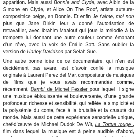
apparition. Mais aussi
Bonnie and Clyde
, avec Albin de la
Simone en Clyde, et Alice On The Roof, artiste auteure-
compositrice belge, en Bonnie. Et enfin
Je t’aime, moi non
plus que Jane Birkin leur a donné l’autorisation de
retravailler, avec Ibrahim Maalouf qui joue la mélodie à la
trompette lui donnant une autre couleur comme émanant
d’un rêve, avec la voix de Émilie Satt. Sans oublier la
version de
Harley Davidson
par Selah Sue.
Une autre bonne idée de ce documentaire, qui n’en est
décidément pas avare, est d’avoir confié la musique
originale à Laurent Perez del Mar, compositeur de musiques
de films que je vous avais recommandés comme,
récemment,
Bambi
de Michel Fessler
pour lequel il signe
une musique éblouissante et bouleversante, d’une grande
profondeur, richesse et sensibilité, qui reflète la simplicité et
la polysémie du conte, face à la brutalité et la cruauté du
monde. Mais aussi de cette expérience sensorielle unique,
chef-d’œuvre de Michael Dudok De Wit,
La Tortue rouge
,
film dans lequel la musique est à peine audible d’abord,