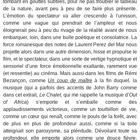
tombant en gouttes subtiles, pour ne pas troubler le tableau
de la nature, avant peu à peu de se faire plus présente.
L’émotion du spectateur va aller crescendo à l'unisson,
comme une vague qui prendrait de l’ampleur et nous
éloignerait peu à peu du rivage de la réalité avant de nous
embarquer, loin, dans une bulle poétique et consolatrice. La
force romanesque des notes de Laurent Perez del Mar nous
projette alors dans une autre dimension, hisse et propulse le
film, et le spectateur, dans une sorte de vertige hypnotique et
sensoriel d’une force émotionnelle exaltante, rarement vue
(et ressentie) au cinéma. Mais aussi dans les films de Rémi
Bezançon, comme
Un coup de maître
à la fin duquel, la
musique (qui a parfois des accents de John Barry comme
dans cet extrait,
Le Chalet
, qui me rappelle la musique d’
Out
of Africa
) s’emporte et s’emballe comme des
applaudissements victorieux, comme un tourbillon de vie,
comme un cœur qui renaît, comme le pouls de la forêt, avec
de plus en plus de profondeur aussi, comme si la toile
atteignait son paroxysme, sa plénitude. Dévoilant toute sa
profondeur, elle emporte alors comme une douce fièvre,