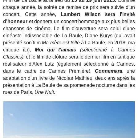
Film de La Baule aura lieu du
25 au 29 juin 2025.
Comme
chaque année, la soirée de remise de prix sera suivie d'un
concert. Cette année,
Lambert Wilson sera l'invité
d'honneur
et donnera un concert hommage aux plus belles
chansons de cinéma. Le film d'ouverture sera celui d'une
cinéaste indissociable de La Baule, Diane Kurys (qui avait
présenté son film
Ma mère est folle
à La Baule, en 2018,
ma
critique ici
),
Moi qui t'aimais
(sélectionné à Cannes
Classics),
et le film de clôture sera le dernier film en tant que
réalisateur d'Alex Lutz (également sélectionné à Cannes,
dans le cadre de Cannes Première),
Connemara
,
une
adaptation d'un livre de Nicolas Mathieu, deux ans après la
présentation à La Baule de sa promenade nocturne dans les
rues de Paris,
Une Nuit.