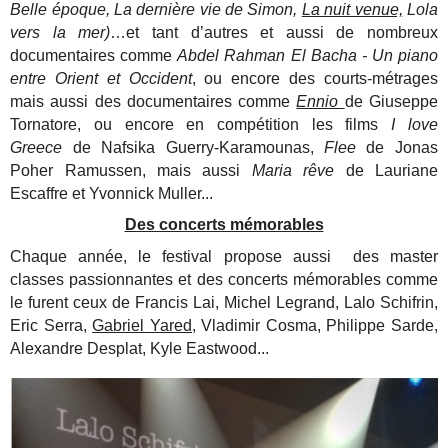
Belle époque, La dernière vie de Simon,
La nuit venue,
Lola
vers la mer)
…et tant d’autres et aussi de nombreux
documentaires comme
Abdel Rahman El Bacha - Un piano
entre Orient et Occident
, ou encore des courts-métrages
mais aussi des documentaires comme
Ennio
de Giuseppe
Tornatore, ou encore en compétition les films
I love
Greece
de Nafsika Guerry-Karamounas,
Flee
de Jonas
Poher Ramussen, mais aussi
Maria rêve
de Lauriane
Escaffre et Yvonnick Muller...
Des concerts mémorables
Chaque année, le festival propose aussi des master
classes passionnantes et des concerts mémorables comme
le furent ceux de Francis Lai, Michel Legrand, Lalo Schifrin,
Eric Serra,
Gabriel Yared,
Vladimir Cosma, Philippe Sarde,
Alexandre Desplat, Kyle Eastwood...