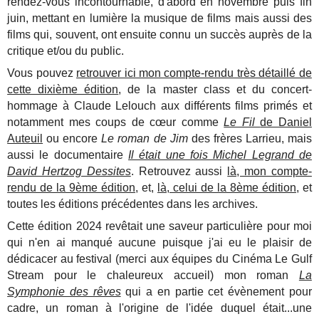
rendez-vous incontournable, d'abord en novembre puis fin
juin, mettant en lumière la musique de films mais aussi des
films qui, souvent, ont ensuite connu un succès auprès de la
critique et/ou du public.
Vous pouvez
retrouver ici mon compte-rendu très détaillé de
cette dixième édition
, de la master class et du concert-
hommage à Claude Lelouch aux différents films primés et
notamment mes coups de cœur comme
Le Fil
de Daniel
Auteuil
ou encore
Le roman de Jim
des frères Larrieu, mais
aussi le documentaire
Il était une fois Michel Legrand d
e
David Hertzog Dessites
. Retrouvez aussi
là, mon compte-
rendu de la 9ème édition
, et,
là, celui de la 8ème édition,
et
toutes les éditions précédentes dans les archives.
Cette édition 2024 revêtait une saveur particulière pour moi
qui n'en ai manqué aucune puisque j'ai eu le plaisir de
dédicacer au festival (merci aux équipes du Cinéma Le Gulf
Stream pour le chaleureux accueil) mon roman
La
Symphonie des rêves
qui a en partie cet évènement pour
cadre, un roman à l'origine de l'idée duquel était...une