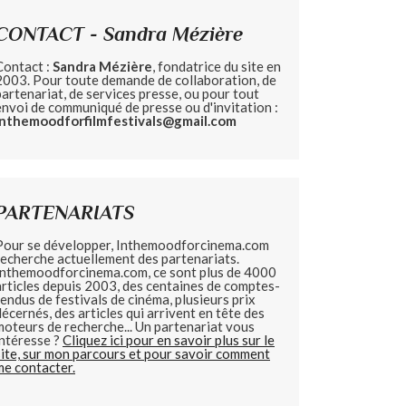
CONTACT - Sandra Mézière
Contact :
Sandra Mézière
, fondatrice du site en
2003. Pour toute demande de collaboration, de
partenariat, de services presse, ou pour tout
envoi de communiqué de presse ou d'invitation :
inthemoodforfilmfestivals@gmail.com
PARTENARIATS
Pour se développer, Inthemoodforcinema.com
recherche actuellement des partenariats.
Inthemoodforcinema.com, ce sont plus de 4000
articles depuis 2003, des centaines de comptes-
rendus de festivals de cinéma, plusieurs prix
décernés, des articles qui arrivent en tête des
moteurs de recherche... Un partenariat vous
intéresse ?
Cliquez ici pour en savoir plus sur le
site, sur mon parcours et pour savoir comment
me contacter.