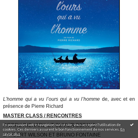
L’homme qui a vu l’ours qui a vu l’homme
de, avec et en
présence de Pierre Richard
MASTER CLASS / RENCONTRES
En poursuivant votre navigation sur ce site, vous acceptez l'utilisation de
PIERRE RICHARD ET OLIVIER DEFAYS
cookies. Ces derniers assurent le bon fonctionnement de nos services.
En
savoir plus
.
LAMBERT WILSON ET BRUNO FONTAINE