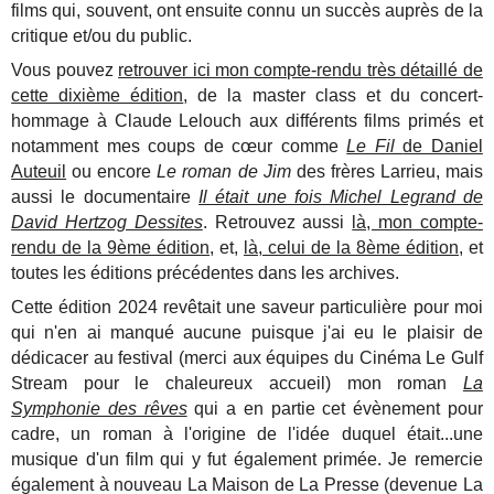
films qui, souvent, ont ensuite connu un succès auprès de la
critique et/ou du public.
Vous pouvez
retrouver ici mon compte-rendu très détaillé de
cette dixième édition
, de la master class et du concert-
hommage à Claude Lelouch aux différents films primés et
notamment mes coups de cœur comme
Le Fil
de Daniel
Auteuil
ou encore
Le roman de Jim
des frères Larrieu, mais
aussi le documentaire
Il était une fois Michel Legrand d
e
David Hertzog Dessites
. Retrouvez aussi
là, mon compte-
rendu de la 9ème édition
, et,
là, celui de la 8ème édition,
et
toutes les éditions précédentes dans les archives.
Cette édition 2024 revêtait une saveur particulière pour moi
qui n'en ai manqué aucune puisque j'ai eu le plaisir de
dédicacer au festival (merci aux équipes du Cinéma Le Gulf
Stream pour le chaleureux accueil) mon roman
La
Symphonie des rêves
qui a en partie cet évènement pour
cadre, un roman à l'origine de l'idée duquel était...une
musique d'un film qui y fut également primée. Je remercie
également à nouveau La Maison de La Presse (devenue La