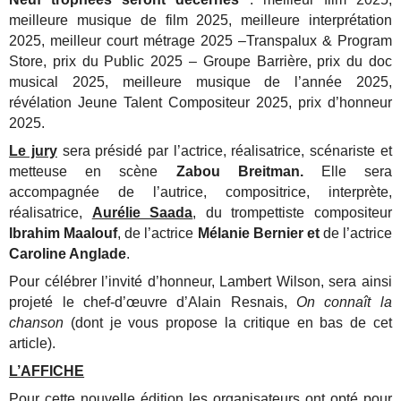
meilleure musique de film 2025, meilleure interprétation
2025, meilleur court métrage 2025 –Transpalux & Program
Store, prix du Public 2025 – Groupe Barrière, prix du doc
musical 2025, meilleure musique de l’année 2025,
révélation Jeune Talent Compositeur 2025, prix d’honneur
2025.
Le jury
sera présidé par l’actrice, réalisatrice, scénariste et
metteuse en scène
Zabou Breitman.
Elle sera
accompagnée de l’autrice, compositrice, interprète,
réalisatrice,
Aurélie Saada
, du trompettiste compositeur
Ibrahim Maalouf
, de l’actrice
Mélanie Bernier et
de l’actrice
Caroline Anglade
.
Pour célébrer l’invité d’honneur, Lambert Wilson, sera ainsi
projeté le chef-d’œuvre d’Alain Resnais,
On connaît la
chanson
(dont je vous propose la critique en bas de cet
article).
L’AFFICHE
Pour cette nouvelle édition les organisateurs ont opté pour