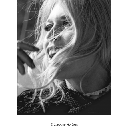
©
Jacques Heripret