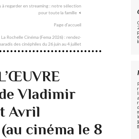
s à regarder en streaming : notre sélection
pour toute la famille
Page d'accueil
 La Rochelle Cinéma (Fema 2026) : rendez-
aradis des cinéphiles du 26 juin au 4 juillet
– L’ŒUVRE
de Vladimir
 Avril
(au cinéma le 8