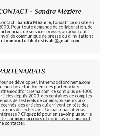
CONTACT - Sandra Mézière
Contact :
Sandra Mézière
, fondatrice du site en
2003. Pour toute demande de collaboration, de
partenariat, de services presse, ou pour tout
envoi de communiqué de presse ou d'invitation :
inthemoodforfilmfestivals@gmail.com
PARTENARIATS
Pour se développer, Inthemoodforcinema.com
recherche actuellement des partenariats.
Inthemoodforcinema.com, ce sont plus de 4000
articles depuis 2003, des centaines de comptes-
rendus de festivals de cinéma, plusieurs prix
décernés, des articles qui arrivent en tête des
moteurs de recherche... Un partenariat vous
intéresse ?
Cliquez ici pour en savoir plus sur le
site, sur mon parcours et pour savoir comment
me contacter.