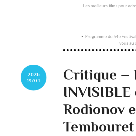
Les meilleurs films pour ado
Programme du 54e Festival
vous au p
Critique 
2026
19/04
INVISIBLE 
Rodionov et
Tembouret 