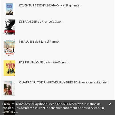
L’AVENTURE DES FILMS de Olivier Rajchman
L’ÉTRANGER de François Ozon
MERLUSSE de Marcel Pagnol
PARTIR UN JOUR de Amélie Bonnin
QUATRE NUITS D'UN RÊVEUR de BRESSON (version restaurée)
SOUS TENSION de Penny Panayotopoulou
En poursuivant votre navigation sur ce site, vous acceptez l'utilisation de
cookies. Ces derniers assurent le bon fonctionnement de nos services.
En
savoir plus
.