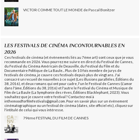
VICTOR COMME TOUT LE MONDE de Pascal Bonitzer
LES FESTIVALS DE CINÉMA INCONTOURNABLES EN
2026
Ces festivals de cinéma (et évènements liés au 7ème art) sont ceux que je vous
recommande en 2026. Vous pourrez me suivre en direct du Festival de Cannes,
du Festival du Cinéma Américain de Deauville, du Festival du Film et du
Documentaire Politique de La Baule... Plus de 10 fois membre de jurys de
festivals de cinéma, je couvre ces festivals depuis plus de vingt ans. J'ai
consacré un recueil de nouvelles à ce sujet (Les illusions parallèles, Éditions du
38, 2016), et deux romans qui ont pour cadre, l'un le Festival de Cannes (L'amor
dans l'âme, Éditions du 38, 2016) et l'autre le Festival du Cinéma et Musique de
Film de La Baule (La Symphonie des rêves, Éditions Blacklephant, 2023). Vous
souhaitez que je couvre votre festival ? Contactez-moi à
inthemoodforfilmfestivals@gmail.com. Pour en savoir plus sur un évènement
cinématographique ou un festival de cinéma (dates, site officiel etc), cliquez sur
l'intitulé de celui qui vous intéresse.
79ème FESTIVAL DU FILM DE CANNES