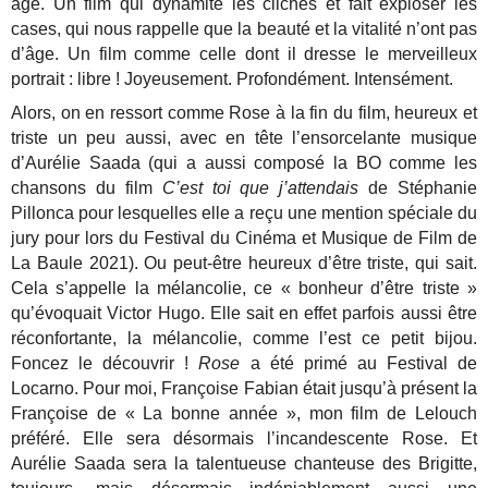
âge. Un film qui dynamite les clichés et fait exploser les
cases, qui nous rappelle que la beauté et la vitalité n’ont pas
d’âge. Un film comme celle dont il dresse le merveilleux
portrait : libre ! Joyeusement. Profondément. Intensément.
Alors, on en ressort comme Rose à la fin du film, heureux et
triste un peu aussi, avec en tête l’ensorcelante musique
d’Aurélie Saada (qui a aussi composé la BO comme les
chansons du film
C’est toi que j’attendais
de Stéphanie
Pillonca pour lesquelles elle a reçu une mention spéciale du
jury pour lors du Festival du Cinéma et Musique de Film de
La Baule 2021). Ou peut-être heureux d’être triste, qui sait.
Cela s’appelle la mélancolie, ce « bonheur d’être triste »
qu’évoquait Victor Hugo. Elle sait en effet parfois aussi être
réconfortante, la mélancolie, comme l’est ce petit bijou.
Foncez le découvrir !
Rose
a été primé au Festival de
Locarno. Pour moi, Françoise Fabian était jusqu’à présent la
Françoise de « La bonne année », mon film de Lelouch
préféré. Elle sera désormais l’incandescente Rose. Et
Aurélie Saada sera la talentueuse chanteuse des Brigitte,