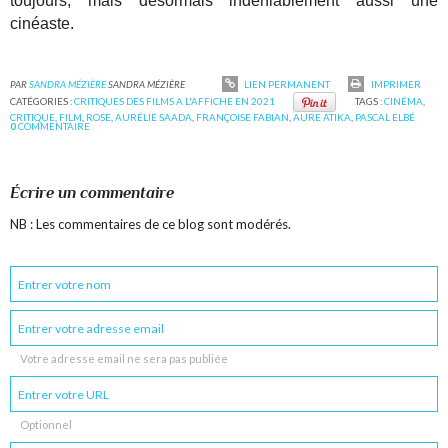
toujours, mais désormais indéniablement aussi une
cinéaste.
PAR
SANDRA MÉZIÈRE
SANDRA MÉZIÈRE
LIEN PERMANENT
IMPRIMER
CATÉGORIES :
CRITIQUES DES FILMS A L'AFFICHE EN 2021
TAGS :
CINÉMA
,
CRITIQUE
,
FILM
,
ROSE
,
AURÉLIE SAADA
,
FRANÇOISE FABIAN
,
AURE ATIKA
,
PASCAL ELBÉ
0
COMMENTAIRE
Écrire un commentaire
NB : Les commentaires de ce blog sont modérés.
Votre adresse email ne sera pas publiée
Optionnel