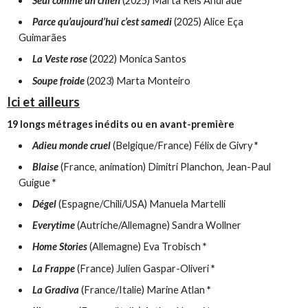
Seul comme un chien
(2025) Marta Reis Andrade
Parce qu’aujourd’hui c’est samedi
(2025) Alice Eça
Guimarães
La Veste rose
(2022) Monica Santos
Soupe froide
(2023) Marta Monteiro
Ici et ailleurs
19 longs métrages inédits ou en avant-première
Adieu monde cruel
(Belgique/France) Félix de Givry
*
Blaise
(France, animation) Dimitri Planchon, Jean-Paul
Guigue
*
Dégel
(Espagne/Chili/USA) Manuela Martelli
Everytime
(Autriche/Allemagne) Sandra Wollner
Home Stories
(Allemagne) Eva Trobisch
*
La Frappe
(France) Julien Gaspar-Oliveri
*
La Gradiva
(France/Italie) Marine Atlan
*