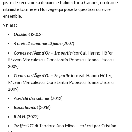
juste de recevoir sa deuxième Palme d’or à Cannes, un drame
intimiste tourné en Norvège qui pose la question du vivre
ensemble.
9 films :
Occident
(2002)
4 mois, 3 semaines, 2 jours
(2007)
Contes de l’Âge d’Or – 1re partie
(coréal. Hanno Höfer,
Răzvan Marculescu, Constantin Popescu, Ioana Uricaru,
2009)
Contes de l’Âge d’Or – 2e partie
(coréal. Hanno Höfer,
Răzvan Marculescu, Constantin Popescu, Ioana Uricaru,
2009)
Au-delà des collines
(2012)
Baccalauréat
(2016)
R.M.N.
(2022)
Traffic
(2024) Teodora Ana Mihai – coécrit par Cristian