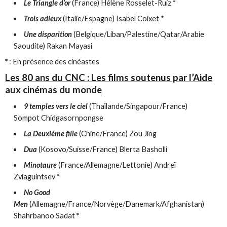
Le Triangle d’or
(France) Hélène Rosselet-Ruiz
*
Trois adieux
(Italie/Espagne) Isabel Coixet *
Une disparition
(Belgique/Liban/Palestine/Qatar/Arabie
Saoudite) Rakan Mayasi
*
: En présence des cinéastes
Les 80 ans du CNC : Les films soutenus par l’Aide
aux cinémas du monde
9 temples vers le ciel
(Thaïlande/Singapour/France)
Sompot Chidgasornpongse
La Deuxième fille
(Chine/France) Zou Jing
Dua
(Kosovo/Suisse/France) Blerta Basholli
Minotaure
(France/Allemagne/Lettonie) Andreï
Zviaguintsev
*
No Good
Men
(Allemagne/France/Norvège/Danemark/Afghanistan)
Shahrbanoo Sadat
*