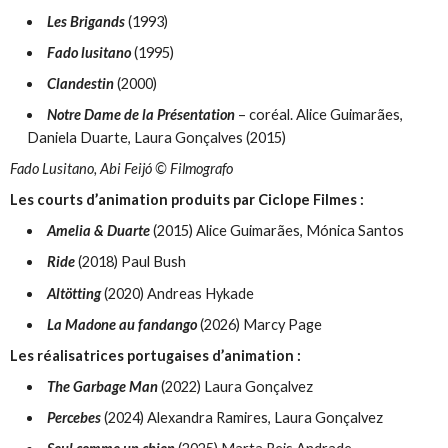
Les Brigands
(1993)
Fado lusitano
(1995)
Clandestin
(2000)
Notre Dame de la Présentation
– coréal. Alice Guimarães,
Daniela Duarte, Laura Gonçalves (2015)
Fado Lusitano, Abi Feijó © Filmografo
Les courts d’animation produits par Ciclope Filmes :
Amelia & Duarte
(2015) Alice Guimarães, Mónica Santos
Ride
(2018) Paul Bush
Altötting
(2020) Andreas Hykade
La Madone au fandango
(2026) Marcy Page
Les réalisatrices portugaises d’animation :
The Garbage Man
(2022) Laura Gonçalvez
Percebes
(2024) Alexandra Ramires, Laura Gonçalvez