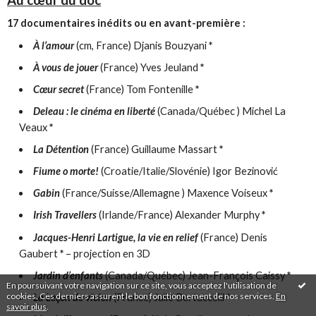
Au cœur du doc
17 documentaires inédits ou en avant-première :
À l’amour
(cm, France) Djanis Bouzyani
*
À vous de jouer
(France) Yves Jeuland
*
Cœur secret
(France) Tom Fontenille
*
Deleau : le cinéma en liberté
(Canada/Québec ) Michel La
Veaux
*
La Détention
(France) Guillaume Massart
*
Fiume o morte!
(Croatie/Italie/Slovénie) Igor Bezinović
Gabin
(France/Suisse/Allemagne ) Maxence Voiseux
*
Irish Travellers
(Irlande/France) Alexander Murphy
*
Jacques-Henri Lartigue, la vie en relief
(France) Denis
Gaubert
*
– projection en 3D
Jardin d’enfants
(Canada/Québec) Jean-François Caissy
*
En poursuivant votre navigation sur ce site, vous acceptez l'utilisation de
cookies. Ces derniers assurent le bon fonctionnement de nos services.
En
La Leçon de violon
(France) Julie Bertuccelli
*
savoir plus
.