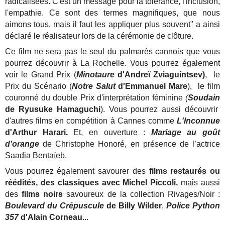
radicalisées. C'est un message pour la tolérance, l'inclusion,
l'empathie. Ce sont des termes magnifiques, que nous
aimons tous, mais il faut les appliquer plus souvent" a ainsi
déclaré le réalisateur lors de la cérémonie de clôture.
Ce film ne sera pas le seul du palmarès cannois que vous
pourrez découvrir à La Rochelle. Vous pourrez également
voir le Grand Prix (
Minotaure
d'Andreï Zviaguintsev)
, le
Prix du Scénario (
Notre Salut
d'Emmanuel Mare
), le film
couronné du double Prix d'interprétation féminine
(
Soudain
de Ryusuke Hamaguchi
). Vous pourrez aussi découvrir
d'autres films en compétition à Cannes comme
L'Inconnue
d'Arthur Harari.
Et, en ouverture :
Mariage au goût
d’orange
de Christophe Honoré,
en présence de l’actrice
Saadia Bentaïeb.
Vous pourrez également savourer des
films restaurés ou
réédités, des classiques avec Michel Piccoli,
mais aussi
des
films noirs
savoureux de la collection Rivages/Noir :
Boulevard du Crépuscule
de Billy Wilder
,
Police Python
357
d'Alain Corneau
...