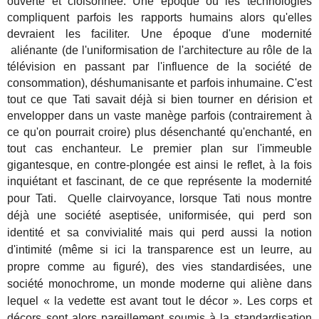
ouverte et cloisonnée. Une époque où les technologies
compliquent parfois les rapports humains alors qu'elles
devraient les faciliter. Une époque d'une modernité
aliénante (de l'uniformisation de l'architecture au rôle de la
télévision en passant par l'influence de la société de
consommation), déshumanisante et parfois inhumaine. C'est
tout ce que Tati savait déjà si bien tourner en dérision et
envelopper dans un vaste manège parfois (contrairement à
ce qu'on pourrait croire) plus désenchanté qu'enchanté, en
tout cas enchanteur. Le premier plan sur l'immeuble
gigantesque, en contre-plongée est ainsi le reflet, à la fois
inquiétant et fascinant, de ce que représente la modernité
Q
pour Tati.
uelle clairvoyance, lorsque Tati nous montre
déjà une société aseptisée, uniformisée, qui perd son
identité et sa convivialité mais qui perd aussi la notion
d'intimité (même si ici la transparence est un leurre, au
propre comme au figuré), des vies standardisées, une
société monochrome, un monde moderne qui aliène dans
lequel « la vedette est avant tout le décor ». Les corps et
décors sont alors pareillement soumis à la standardisation