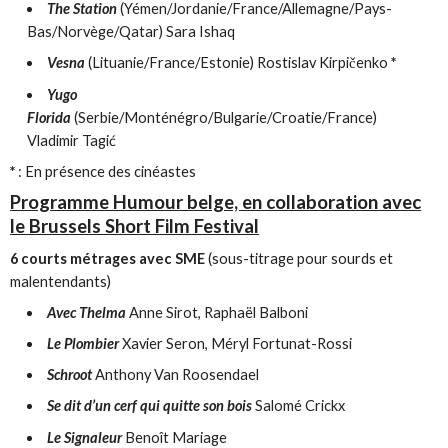
The Station
(Yémen/Jordanie/France/Allemagne/Pays-
Bas/Norvège/Qatar) Sara Ishaq
Vesna
(Lituanie/France/Estonie) Rostislav Kirpičenko
*
Yugo
Florida
(Serbie/Monténégro/Bulgarie/Croatie/France)
Vladimir Tagić
*
: En présence des cinéastes
Programme Humour belge, en collaboration avec
le Brussels Short Film Festival
6 courts métrages avec SME
(sous-titrage pour sourds et
malentendants)
Avec Thelma
Anne Sirot, Raphaël Balboni
Le Plombier
Xavier Seron, Méryl Fortunat-Rossi
Schroot
Anthony Van Roosendael
Se dit d’un cerf qui quitte son bois
Salomé Crickx
Le Signaleur
Benoît Mariage