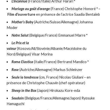
L’Inconnue
(France/Italie) Arthur Harari
*
Mariage au goût d’orange
(France) Christophe Honoré
*
–
Film d’ouverture
en présence de l’actrice Saadia Bentaïeb
Mother’s Baby
(Autriche/Suisse/Allemagne) Johanna
Moder
Notre Salut
(Belgique/France) Emmanuel Marre
*
Le Prix et la
valeur
(Kosovo/All/Slovénie/Albanie/Macédoine du
Nord/Belgique) Visar Morina
Roma Elastica
(Italie/France) Bertrand Mandico
*
Rose
(Autriche/Allemagne) Markus Schleinzer
Seule la tendresse
(cm, France) Nicolas Giuliani – en
présence de Christophe Chauvin (chef opérateur)
Sheep in the Box
(Japon) Hirokazu Kore-eda
Soudain
(Belgique/France/Allemagne/Japon) Ryūsuke
Hamaguchi