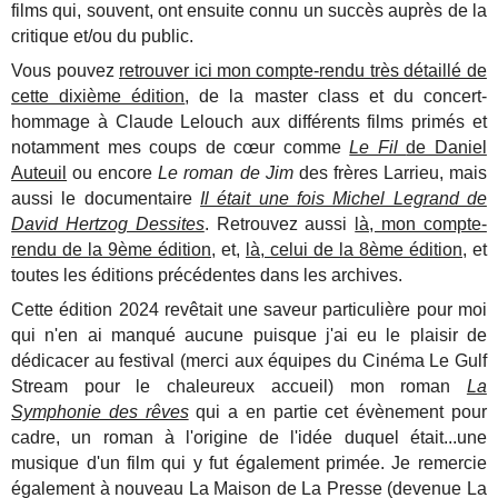
films qui, souvent, ont ensuite connu un succès auprès de la
critique et/ou du public.
Vous pouvez
retrouver ici mon compte-rendu très détaillé de
cette dixième édition
, de la master class et du concert-
hommage à Claude Lelouch aux différents films primés et
notamment mes coups de cœur comme
Le Fil
de Daniel
Auteuil
ou encore
Le roman de Jim
des frères Larrieu, mais
aussi le documentaire
Il était une fois Michel Legrand d
e
David Hertzog Dessites
. Retrouvez aussi
là, mon compte-
rendu de la 9ème édition
, et,
là, celui de la 8ème édition,
et
toutes les éditions précédentes dans les archives.
Cette édition 2024 revêtait une saveur particulière pour moi
qui n'en ai manqué aucune puisque j'ai eu le plaisir de
dédicacer au festival (merci aux équipes du Cinéma Le Gulf
Stream pour le chaleureux accueil) mon roman
La
Symphonie des rêves
qui a en partie cet évènement pour
cadre, un roman à l'origine de l'idée duquel était...une
musique d'un film qui y fut également primée. Je remercie
également à nouveau La Maison de La Presse (devenue La