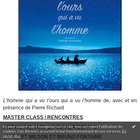
L’homme qui a vu l’ours qui a vu l’homme
de, avec et en
présence de Pierre Richard
MASTER CLASS / RENCONTRES
En poursuivant votre navigation sur ce site, vous acceptez l'utilisation de
PIERRE RICHARD ET OLIVIER DEFAYS
cookies. Ces derniers assurent le bon fonctionnement de nos services.
En
savoir plus
.
LAMBERT WILSON ET BRUNO FONTAINE