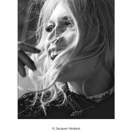
©
Jacques Heripret