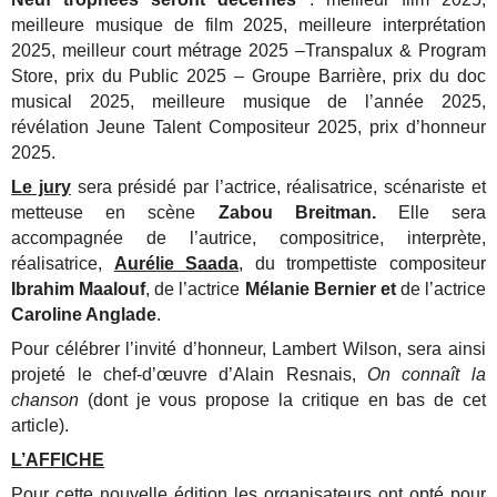
meilleure musique de film 2025, meilleure interprétation
2025, meilleur court métrage 2025 –Transpalux & Program
Store, prix du Public 2025 – Groupe Barrière, prix du doc
musical 2025, meilleure musique de l’année 2025,
révélation Jeune Talent Compositeur 2025, prix d’honneur
2025.
Le jury
sera présidé par l’actrice, réalisatrice, scénariste et
metteuse en scène
Zabou Breitman.
Elle sera
accompagnée de l’autrice, compositrice, interprète,
réalisatrice,
Aurélie Saada
, du trompettiste compositeur
Ibrahim Maalouf
, de l’actrice
Mélanie Bernier et
de l’actrice
Caroline Anglade
.
Pour célébrer l’invité d’honneur, Lambert Wilson, sera ainsi
projeté le chef-d’œuvre d’Alain Resnais,
On connaît la
chanson
(dont je vous propose la critique en bas de cet
article).
L’AFFICHE
Pour cette nouvelle édition les organisateurs ont opté pour