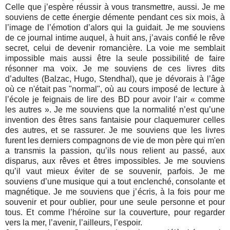
Celle que j’espère réussir à vous transmettre, aussi. Je me
souviens de cette énergie démente pendant ces six mois, à
l’image de l’émotion d’alors qui la guidait. Je me souviens
de ce journal intime auquel, à huit ans, j’avais confié le rêve
secret, celui de devenir romancière. La voie me semblait
impossible mais aussi être la seule possibilité de faire
résonner ma voix. Je me souviens de ces livres dits
d’adultes (Balzac, Hugo, Stendhal), que je dévorais à l’âge
où ce n'était pas "normal", où au cours imposé de lecture à
l’école je feignais de lire des BD pour avoir l’air « comme
les autres ». Je me souviens que la normalité n’est qu’une
invention des êtres sans fantaisie pour claquemurer celles
des autres, et se rassurer. Je me souviens que les livres
furent les derniers compagnons de vie de mon père qui m'en
a transmis la passion, qu’ils nous relient au passé, aux
disparus, aux rêves et êtres impossibles. Je me souviens
qu’il vaut mieux éviter de se souvenir, parfois. Je me
souviens d’une musique qui a tout enclenché, consolante et
magnétique. Je me souviens que j’écris, à la fois pour me
souvenir et pour oublier, pour une seule personne et pour
tous. Et comme l’héroïne sur la couverture, pour regarder
vers la mer, l’avenir, l’ailleurs, l’espoir.