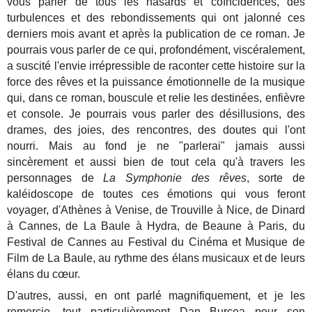
vous parler de tous les hasards et coïncidences, des
turbulences et des rebondissements qui ont jalonné ces
derniers mois avant et après la publication de ce roman. Je
pourrais vous parler de ce qui, profondément, viscéralement,
a suscité l'envie irrépressible de raconter cette histoire sur la
force des rêves et la puissance émotionnelle de la musique
qui, dans ce roman, bouscule et relie les destinées, enfièvre
et console. Je pourrais vous parler des désillusions, des
drames, des joies, des rencontres, des doutes qui l'ont
nourri. Mais au fond je ne "parlerai" jamais aussi
sincèrement et aussi bien de tout cela qu'à travers les
personnages de
La Symphonie des rêves
, sorte de
kaléidoscope de toutes ces émotions qui vous feront
voyager, d'Athènes à Venise, de Trouville à Nice, de Dinard
à Cannes, de La Baule à Hydra, de Beaune à Paris, du
Festival de Cannes au Festival du Cinéma et Musique de
Film de La Baule, au rythme des élans musicaux et de leurs
élans du cœur.
D'autres, aussi, en ont parlé magnifiquement, et je les
remercie, tout particulièrement Dan Burcea pour son