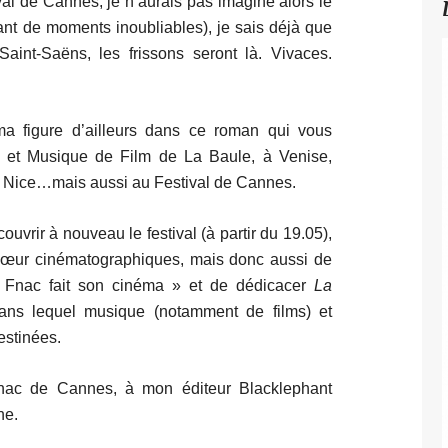
val de Cannes, je n’aurais pas imaginé alors le
ant de moments inoubliables), je sais déjà que
aint-Saëns, les frissons seront là. Vivaces.
a figure d’ailleurs dans ce roman qui vous
et Musique de Film de La Baule, à Venise,
e, Nice…mais aussi au Festival de Cannes.
couvrir à nouveau le festival (à partir du 19.05),
cœur cinématographiques, mais donc aussi de
a Fnac fait son cinéma » et de dédicacer
La
ans lequel musique (notamment de films) et
destinées.
nac de Cannes, à mon éditeur Blacklephant
ne.