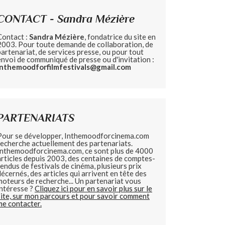
CONTACT - Sandra Mézière
Contact :
Sandra Mézière
, fondatrice du site en
2003. Pour toute demande de collaboration, de
partenariat, de services presse, ou pour tout
envoi de communiqué de presse ou d'invitation :
inthemoodforfilmfestivals@gmail.com
PARTENARIATS
Pour se développer, Inthemoodforcinema.com
recherche actuellement des partenariats.
Inthemoodforcinema.com, ce sont plus de 4000
articles depuis 2003, des centaines de comptes-
rendus de festivals de cinéma, plusieurs prix
décernés, des articles qui arrivent en tête des
moteurs de recherche... Un partenariat vous
intéresse ?
Cliquez ici pour en savoir plus sur le
site, sur mon parcours et pour savoir comment
me contacter.