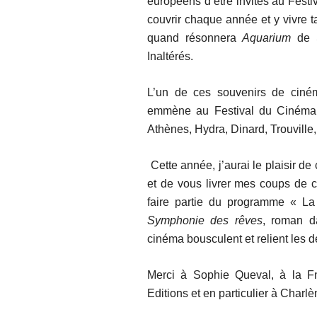
européens d’être invités au Festi
couvrir chaque année et y vivre t
quand résonnera
Aquarium
de S
Inaltérés.
L’un de ces souvenirs de ciném
emmène au Festival du Cinéma 
Athènes, Hydra, Dinard, Trouvill
Cette année, j’aurai le plaisir de 
et de vous livrer mes coups de 
faire partie du programme « L
Symphonie des rêves
, roman d
cinéma bousculent et relient les 
Merci à Sophie Queval, à la F
Editions et en particulier à Charlè