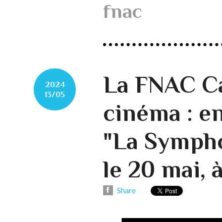
fnac
La FNAC Ca
2024
13/05
cinéma : e
"La Sympho
le 20 mai, 
Share