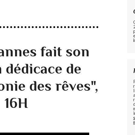
nnes fait son
n dédicace de
nie des rêves",
à 16H