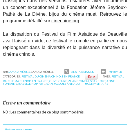
classiques dans des versions restaurées avec notamment
un concert exceptionnel à la Fondation Jérôme Seydoux-
Pathé de La Divine, bijou du cinéma muet. Retrouvez le
programme détaillé sur
cinechine.org
.
La disparition du Festival du Film Asiatique de Deauville
avait laissé un vide, ce festival le comble en partie en nous
replongeant dans la diversité et la puissance narrative du
cinéma chinois.
PAR
SANDRA MÉZIÈRE
SANDRA MÉZIÈRE
LIEN PERMANENT
IMPRIMER
CATÉGORIES :
FESTIVAL DU CINÉMA CHINOIS EN FRANCE
TAGS :
FESTIVAL
DU CINÉMA CHINOIS EN FRANCE
,
OUVERTURE
,
ZHANG YIMOU
,
SCARE OUT
,
ANNE
FONTAINE
,
ISABELLE HUPPERT
,
JEAN-JACQUES ANNAUD
0
COMMENTAIRE
Écrire un commentaire
NB : Les commentaires de ce blog sont modérés.