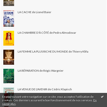
LA CACHE de Lionel Baier
LA CHAMBRE D'À CÔTÉ de Pedro Almodovar
LA FEMME LA PLUS RICHE DU MONDE de Thierry Klifa
LA RÉPARATION de Régis Wargnier
LA VENUE DE L'AVENIR de Cédric Klapisch
En poursuivant votre navigation sur ce site, vous acceptez l'utilisation de
cookies. Ces derniers assurent le bon fonctionnement de nos services.
En
savoir plus
.