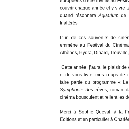
européens d’être invités au Festi
couvrir chaque année et y vivre t
quand résonnera
Aquarium
de S
Inaltérés.
L’un de ces souvenirs de ciném
emmène au Festival du Cinéma 
Athènes, Hydra, Dinard, Trouvill
Cette année, j’aurai le plaisir de 
et de vous livrer mes coups de 
faire partie du programme « L
Symphonie des rêves
, roman d
cinéma bousculent et relient les 
Merci à Sophie Queval, à la F
Editions et en particulier à Charlè