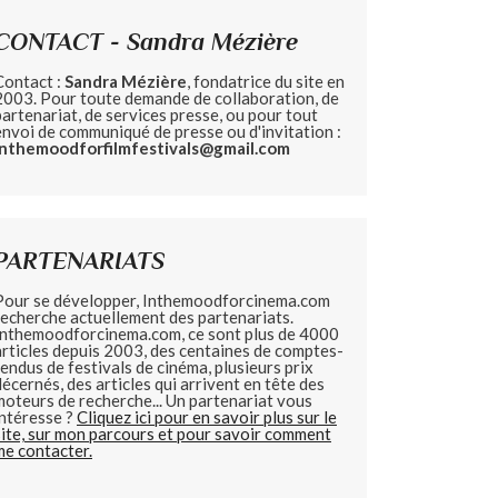
CONTACT - Sandra Mézière
Contact :
Sandra Mézière
, fondatrice du site en
2003. Pour toute demande de collaboration, de
partenariat, de services presse, ou pour tout
envoi de communiqué de presse ou d'invitation :
inthemoodforfilmfestivals@gmail.com
PARTENARIATS
Pour se développer, Inthemoodforcinema.com
recherche actuellement des partenariats.
Inthemoodforcinema.com, ce sont plus de 4000
articles depuis 2003, des centaines de comptes-
rendus de festivals de cinéma, plusieurs prix
décernés, des articles qui arrivent en tête des
moteurs de recherche... Un partenariat vous
intéresse ?
Cliquez ici pour en savoir plus sur le
site, sur mon parcours et pour savoir comment
me contacter.