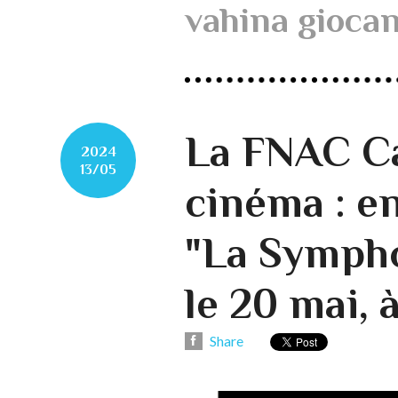
vahina gioca
La FNAC Ca
2024
13/05
cinéma : e
"La Sympho
le 20 mai, 
Share