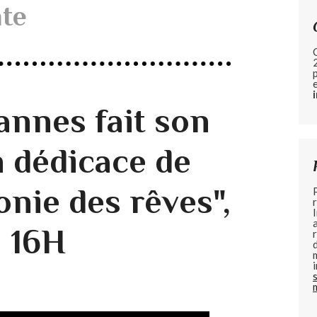
nte
nnes fait son
n dédicace de
nie des rêves",
à 16H