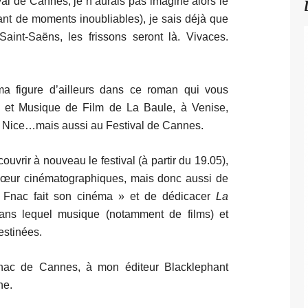
val de Cannes, je n’aurais pas imaginé alors le
ant de moments inoubliables), je sais déjà que
aint-Saëns, les frissons seront là. Vivaces.
a figure d’ailleurs dans ce roman qui vous
et Musique de Film de La Baule, à Venise,
e, Nice…mais aussi au Festival de Cannes.
couvrir à nouveau le festival (à partir du 19.05),
cœur cinématographiques, mais donc aussi de
a Fnac fait son cinéma » et de dédicacer
La
ans lequel musique (notamment de films) et
destinées.
nac de Cannes, à mon éditeur Blacklephant
ne.