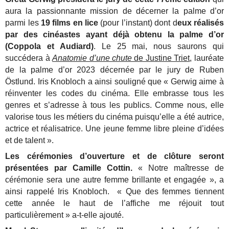
aura la passionnante mission de décerner la palme d’or
parmi les
19 films en lice
(pour l’instant) dont d
eux réalisés
par des cinéastes ayant déjà obtenu la palme d’or
(Coppola et Audiard)
. Le 25 mai, nous saurons qui
succédera à
Anatomie d’une chute
de Justine Triet
, lauréate
de la palme d’or 2023 décernée par le jury de Ruben
Östlund. Iris Knobloch a ainsi souligné que « Gerwig aime à
réinventer les codes du cinéma. Elle embrasse tous les
genres et s’adresse à tous les publics. Comme nous, elle
valorise tous les métiers du cinéma puisqu’elle a été autrice,
actrice et réalisatrice. Une jeune femme libre pleine d’idées
et de talent ».
Les cérémonies d’ouverture et de clôture seront
présentées par Camille Cottin.
« Notre maîtresse de
cérémonie sera une autre femme brillante et engagée », a
ainsi rappelé Iris Knobloch. « Que des femmes tiennent
cette année le haut de l’affiche me réjouit tout
particulièrement » a-t-elle ajouté.