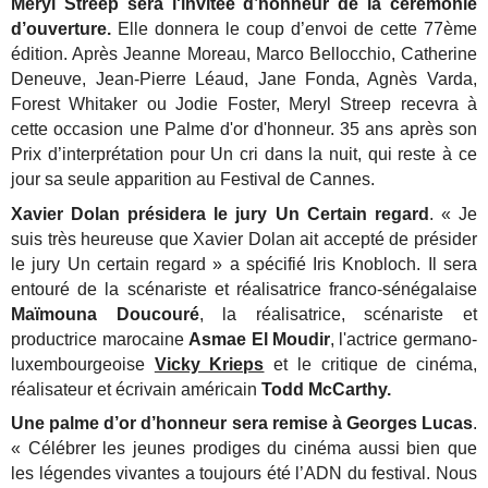
Meryl Streep sera l'invitée d’honneur de la cérémonie
d’ouverture.
Elle donnera le coup d’envoi de cette 77ème
édition. Après Jeanne Moreau, Marco Bellocchio, Catherine
Deneuve, Jean-Pierre Léaud, Jane Fonda, Agnès Varda,
Forest Whitaker ou Jodie Foster, Meryl Streep recevra à
cette occasion une Palme d'or d'honneur. 35 ans après son
Prix d’interprétation pour Un cri dans la nuit, qui reste à ce
jour sa seule apparition au Festival de Cannes.
Xavier Dolan présidera le jury Un Certain regard
. « Je
suis très heureuse que Xavier Dolan ait accepté de présider
le jury Un certain regard » a spécifié Iris Knobloch.
Il sera
entouré de la scénariste et réalisatrice franco-sénégalaise
Maïmouna Doucouré
, la réalisatrice, scénariste et
productrice marocaine
Asmae El Moudir
, l'actrice germano-
luxembourgeoise
Vicky Krieps
et le critique de cinéma,
réalisateur et écrivain américain
Todd McCarthy.
Une palme d’or d’honneur sera remise à Georges Lucas
.
« Célébrer les jeunes prodiges du cinéma aussi bien que
les légendes vivantes a toujours été l’ADN du festival. Nous