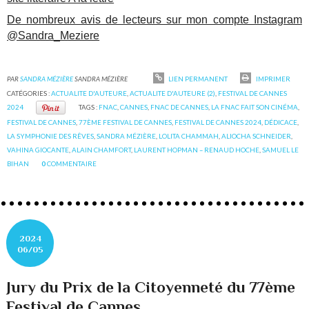
De nombreux avis de lecteurs sur mon compte Instagram
@Sandra_Meziere
PAR
SANDRA MÉZIÈRE
SANDRA MÉZIÈRE
LIEN PERMANENT
IMPRIMER
CATÉGORIES :
ACTUALITE D'AUTEURE
,
ACTUALITE D'AUTEURE (2)
,
FESTIVAL DE CANNES
2024
TAGS :
FNAC
,
CANNES
,
FNAC DE CANNES
,
LA FNAC FAIT SON CINÉMA
,
FESTIVAL DE CANNES
,
77ÈME FESTIVAL DE CANNES
,
FESTIVAL DE CANNES 2024
,
DÉDICACE
,
LA SYMPHONIE DES RÊVES
,
SANDRA MÉZIÈRE
,
LOLITA CHAMMAH
,
ALIOCHA SCHNEIDER
,
VAHINA GIOCANTE
,
ALAIN CHAMFORT
,
LAURENT HOPMAN – RENAUD HOCHE
,
SAMUEL LE
BIHAN
0
COMMENTAIRE
2024
06/05
Jury du Prix de la Citoyenneté du 77ème
Festival de Cannes