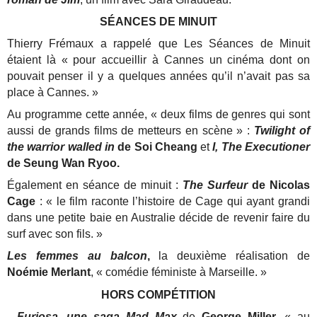
SÉANCES DE MINUIT
Thierry Frémaux a rappelé que Les Séances de Minuit
étaient là « pour accueillir à Cannes un cinéma dont on
pouvait penser il y a quelques années qu’il n’avait pas sa
place à Cannes. »
Au programme cette année, « deux films de genres qui sont
aussi de grands films de metteurs en scène » :
Twilight of
the warrior walled in
de Soi Cheang
et
I, The Executioner
de Seung Wan Ryoo.
Également en séance de minuit :
The Surfeur
de Nicolas
Cage
: « le film raconte l’histoire de Cage qui ayant grandi
dans une petite baie en Australie décide de revenir faire du
surf avec son fils. »
Les femmes au balcon
,
la deuxième réalisation de
Noémie Merlant
, « comédie féministe à Marseille. »
HORS COMPÉTITION
-
Furiosa, une saga Mad Max
de
George Miller
, « au