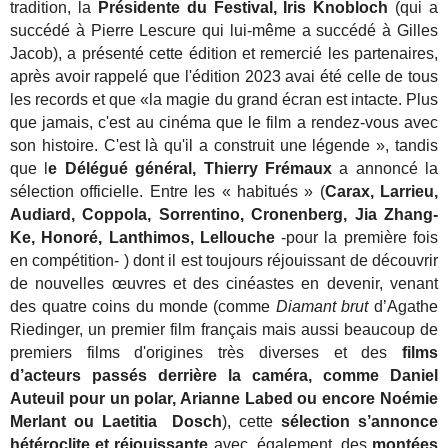
tradition, la
Présidente du Festival, Iris Knobloch
(qui a
succédé à Pierre Lescure qui lui-même a succédé à Gilles
Jacob), a présenté cette édition et remercié les partenaires,
après avoir rappelé que l'édition 2023 avai été celle de tous
les records et que «la magie du grand écran est intacte. Plus
que jamais, c'est au cinéma que le film a rendez-vous avec
son histoire. C'est là qu'il a construit une légende », tandis
que l
e Délégué général, Thierry Frémaux
a annoncé la
sélection officielle. Entre les « habitués » (
Carax, Larrieu,
Audiard, Coppola, Sorrentino, Cronenberg, Jia Zhang-
Ke, Honoré, Lanthimos, Lellouche
-pour la première fois
en compétition- ) dont il est toujours réjouissant de découvrir
de nouvelles œuvres et des cinéastes en devenir, venant
des quatre coins du monde (comme
Diamant brut
d’Agathe
Riedinger, un premier film français mais aussi beaucoup de
premiers films d'origines très diverses et des
films
d’acteurs passés derrière la caméra, comme Daniel
Auteuil pour un polar, Arianne Labed ou encore Noémie
Merlant ou Laetitia Dosch
), cette
sélection s’annonce
hétéroclite et réjouissante
avec, également, des
montées