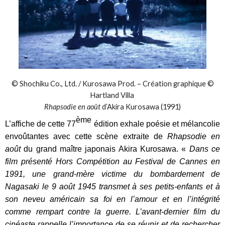
© Shochiku Co., Ltd. / Kurosawa Prod. – Création graphique ©
Hartland Villa
Rhapsodie en août
d’Akira Kurosawa (1991)
ème
L’affiche de cette 77
édition exhale poésie et mélancolie
envoûtantes avec cette scène extraite de
Rhapsodie en
août
du grand maître japonais Akira Kurosawa. «
Dans ce
film présenté Hors Compétition au Festival de Cannes en
1991, une grand-mère victime du bombardement de
Nagasaki le 9 août 1945 transmet à ses petits-enfants et à
son neveu américain sa foi en l’amour et en l’intégrité
comme rempart contre la guerre. L’avant-dernier film du
cinéaste rappelle l’importance de se réunir et de rechercher