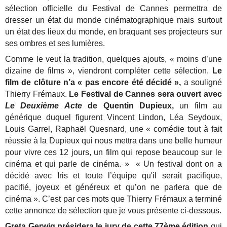
sélection officielle du Festival de Cannes permettra de
dresser un état du monde cinématographique mais surtout
un état des lieux du monde, en braquant ses projecteurs sur
ses ombres et ses lumières.
Comme le veut la tradition, quelques ajouts, « moins d’une
dizaine de films », viendront compléter cette sélection.
Le
film de clôture n’a « pas encore été décidé »,
a souligné
Thierry Frémaux.
Le Festival de Cannes sera ouvert avec
Le Deuxième Acte
de Quentin Dupieux,
un film au
générique duquel figurent Vincent Lindon, Léa Seydoux,
Louis Garrel, Raphaël Quesnard, une « comédie tout à fait
réussie à la Dupieux qui nous mettra dans une belle humeur
pour vivre ces 12 jours, un film qui repose beaucoup sur le
cinéma et qui parle de cinéma. » « Un festival dont on a
décidé avec Iris et toute l’équipe qu'il serait pacifique,
pacifié, joyeux et généreux et qu’on ne parlera que de
cinéma ». C’est par ces mots que Thierry Frémaux a terminé
cette annonce de sélection que je vous présente ci-dessous.
Greta Gerwig présidera le jury de cette 77ème édition
qui