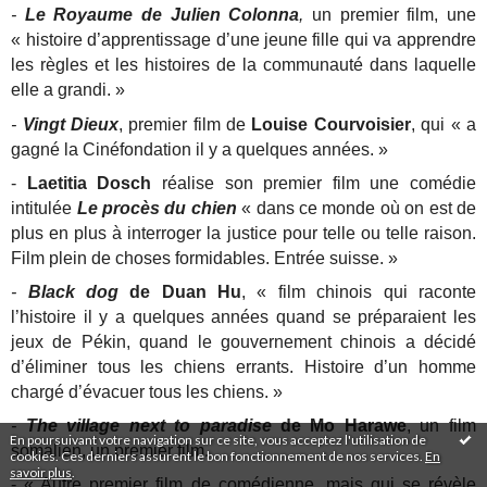
-
Le Royaume de Julien Colonna
,
un premier film, une
« histoire d’apprentissage d’une jeune fille qui va apprendre
les règles et les histoires de la communauté dans laquelle
elle a grandi. »
-
Vingt Dieux
, premier film de
Louise Courvoisier
, qui « a
gagné la Cinéfondation il y a quelques années. »
-
Laetitia Dosch
réalise son premier film une comédie
intitulée
Le procès du chien
« dans ce monde où on est de
plus en plus à interroger la justice pour telle ou telle raison.
Film plein de choses formidables. Entrée suisse. »
-
Black dog
de Duan Hu
, « film chinois qui raconte
l’histoire il y a quelques années quand se préparaient les
jeux de Pékin, quand le gouvernement chinois a décidé
d’éliminer tous les chiens errants. Histoire d’un homme
chargé d’évacuer tous les chiens. »
-
The village next to paradise
de Mo Harawe
, un film
En poursuivant votre navigation sur ce site, vous acceptez l'utilisation de
somalien, un premier film.
cookies. Ces derniers assurent le bon fonctionnement de nos services.
En
savoir plus
.
- « Autre premier film de comédienne, mais qui se révèle