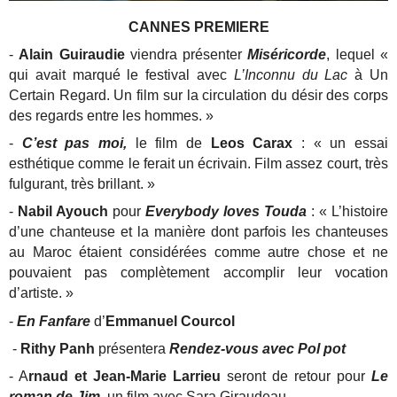
CANNES PREMIERE
-
Alain Guiraudie
viendra présenter
Miséricorde
, lequel «
qui avait marqué le festival avec
L’Inconnu du Lac
à Un
Certain Regard. Un film sur la circulation du désir des corps
des regards entre les hommes. »
-
C’est pas moi,
le film de
Leos Carax
: « un essai
esthétique comme le ferait un écrivain. Film assez court, très
fulgurant, très brillant. »
-
Nabil Ayouch
pour
Everybody loves Touda
: « L’histoire
d’une chanteuse et la manière dont parfois les chanteuses
au Maroc étaient considérées comme autre chose et ne
pouvaient pas complètement accomplir leur vocation
d’artiste. »
-
En Fanfare
d’
Emmanuel Courcol
-
Rithy Panh
présentera
Rendez-vous avec Pol pot
- A
rnaud et Jean-Marie Larrieu
seront de retour pour
Le
roman de Jim
, un film avec Sara Giraudeau.