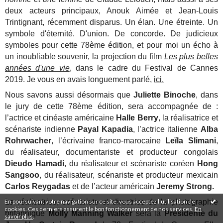
deux acteurs principaux, Anouk Aimée et Jean-Louis
Trintignant, récemment disparus. Un élan. Une étreinte. Un
symbole d'éternité. D'union. De concorde. De judicieux
symboles pour cette 78ème édition, et pour moi un écho à
un inoubliable souvenir, la projection du film
Les plus belles
années d'une vie
, dans le cadre du Festival de Cannes
2019. Je vous en avais longuement parlé,
ici.
Nous savons aussi désormais que
Juliette Binoche
, dans
le jury de cette 78ème édition, sera accompagnée de :
l’actrice et cinéaste américaine
Halle Berry
, la réalisatrice et
scénariste indienne
Payal Kapadia
, l’actrice italienne
Alba
Rohrwacher
, l’écrivaine franco-marocaine
Leïla Slimani
,
du réalisateur, documentariste et producteur congolais
Dieudo Hamadi
, du réalisateur et scénariste coréen
Hong
Sangsoo
, du réalisateur, scénariste et producteur mexicain
Carlos Reygadas
et de l’acteur américain
Jeremy Strong.
En poursuivant votre navigation sur ce site, vous acceptez l'utilisation de
La réalisatrice, scénariste et directrice de la photographie
cookies. Ces derniers assurent le bon fonctionnement de nos services.
En
britannique
Molly Manning Walker
sera la
Présidente du
savoir plus
.