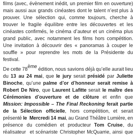
films (avec, évènement inédit, un premier film en ouverture)
mais aussi aux grands cinéastes dont le talent n’est plus à
prouver. Une sélection qui, comme toujours, cherche à
trouver le fragile équilibre entre les découvertes et les
cinéastes confirmés, le cinéma d’auteur et un cinéma plus
grand public, avec notamment les films hors compétition.
Une invitation à découvrir des « panoramas à couper le
souffle » pour reprendre les mots de la Présidente du
festival.
ème
De cette 78
édition, nous savions déjà qu’elle aurait lieu
du
13 au 24 mai
, que
le jury
serait
présidé
par
Juliette
Binoche
, qu’une
palme d’or d’honneur serait remise à
Robert De Niro
, que
Laurent Lafitte
serait
le maître des
Cérémonies d’ouverture et de clôture
et enfin que
Mission: Impossible – The Final Reckoning
ferait partie
de la Sélection officielle
, hors compétition, et serait
présenté
le
Mercredi 14 mai
, au Grand Théâtre Lumière, en
présence du comédien et producteur
Tom Cruise
, du
réalisateur et scénariste Christopher McQuarrie, ainsi que