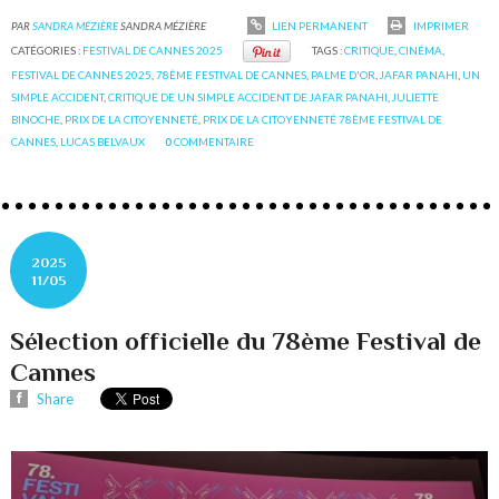
PAR
SANDRA MÉZIÈRE
SANDRA MÉZIÈRE
LIEN PERMANENT
IMPRIMER
CATÉGORIES :
FESTIVAL DE CANNES 2025
TAGS :
CRITIQUE
,
CINÉMA
,
FESTIVAL DE CANNES 2025
,
78ÈME FESTIVAL DE CANNES
,
PALME D'OR
,
JAFAR PANAHI
,
UN
SIMPLE ACCIDENT
,
CRITIQUE DE UN SIMPLE ACCIDENT DE JAFAR PANAHI
,
JULIETTE
BINOCHE
,
PRIX DE LA CITOYENNETÉ
,
PRIX DE LA CITOYENNETÉ 78ÈME FESTIVAL DE
CANNES
,
LUCAS BELVAUX
0
COMMENTAIRE
2025
11/05
Sélection officielle du 78ème Festival de
Cannes
Share