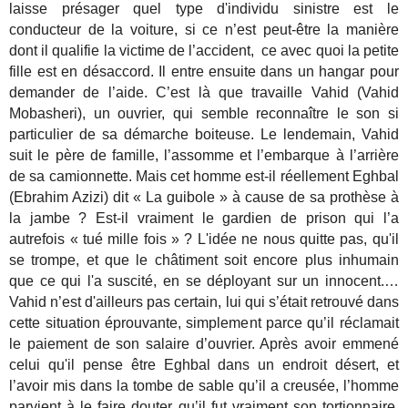
laisse présager quel type d'individu sinistre est le
conducteur de la voiture, si ce n’est peut-être la manière
dont il qualifie la victime de l’accident, ce avec quoi la petite
fille est en désaccord. Il entre ensuite dans un hangar pour
demander de l’aide. C’est là que travaille Vahid (Vahid
Mobasheri), un ouvrier, qui semble reconnaître le son si
particulier de sa démarche boiteuse. Le lendemain, Vahid
suit le père de famille, l’assomme et l’embarque à l’arrière
de sa camionnette. Mais cet homme est-il réellement Eghbal
(Ebrahim Azizi) dit « La guibole » à cause de sa prothèse à
la jambe ? Est-il vraiment le gardien de prison qui l’a
autrefois « tué mille fois » ? L'idée ne nous quitte pas, qu'il
se trompe, et que le châtiment soit encore plus inhumain
que ce qui l'a suscité, en se déployant sur un innocent.…
Vahid n’est d'ailleurs pas certain, lui qui s’était retrouvé dans
cette situation éprouvante, simplement parce qu’il réclamait
le paiement de son salaire d’ouvrier. Après avoir emmené
celui qu'il pense être Eghbal dans un endroit désert, et
l’avoir mis dans la tombe de sable qu’il a creusée, l’homme
parvient à le faire douter qu’il fut vraiment son tortionnaire.