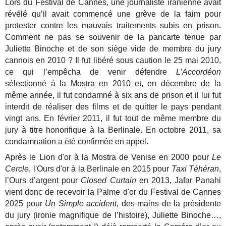
Lors du Festival de Cannes, une journaliste iranienne avait
révélé qu’il avait commencé une grève de la faim pour
protester contre les mauvais traitements subis en prison.
Comment ne pas se souvenir de la pancarte tenue par
Juliette Binoche et de son siège vide de membre du jury
cannois en 2010 ? Il fut libéré sous caution le 25 mai 2010,
ce qui l’empêcha de venir défendre
L’Accordéon
sélectionné à la Mostra en 2010 et, en décembre de la
même année, il fut condamné à six ans de prison et il lui fut
interdit de réaliser des films et de quitter le pays pendant
vingt ans. En février 2011, il fut tout de même membre du
jury à titre honorifique à la Berlinale. En octobre 2011, sa
condamnation a été confirmée en appel.
Après le Lion d'or à la Mostra de Venise en 2000 pour
Le
Cercle
, l'Ours d'or à la Berlinale en 2015 pour
Taxi Téhéran
,
l’Ours d’argent pour
Closed Curtain
en 2013, Jafar Panahi
vient donc de recevoir la Palme d'or du Festival de Cannes
2025 pour
Un Simple accident,
des mains de la présidente
du jury (ironie magnifique de l’histoire), Juliette Binoche…,