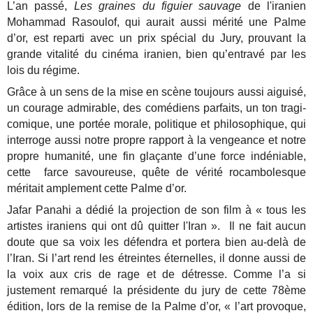
L’an passé,
Les graines du figuier sauvage
de l'iranien
Mohammad Rasoulof, qui aurait aussi mérité une Palme
d’or, est reparti avec un prix spécial du Jury, prouvant la
grande vitalité du cinéma iranien, bien qu’entravé par les
lois du régime.
Grâce à un sens de la mise en scène toujours aussi aiguisé,
un courage admirable, des comédiens parfaits, un ton tragi-
comique, une portée morale, politique et philosophique, qui
interroge aussi notre propre rapport à la vengeance et notre
propre humanité, une fin glaçante d’une force indéniable,
cette farce savoureuse, quête de vérité rocambolesque
méritait amplement cette Palme d’or.
Jafar Panahi a dédié la projection de son film à « tous les
artistes iraniens qui ont dû quitter l'Iran ». Il ne fait aucun
doute que sa voix les défendra et portera bien au-delà de
l’Iran. Si l’art rend les étreintes éternelles, il donne aussi de
la voix aux cris de rage et de détresse. Comme l’a si
justement remarqué la présidente du jury de cette 78ème
édition, lors de la remise de la Palme d’or, « l’art provoque,