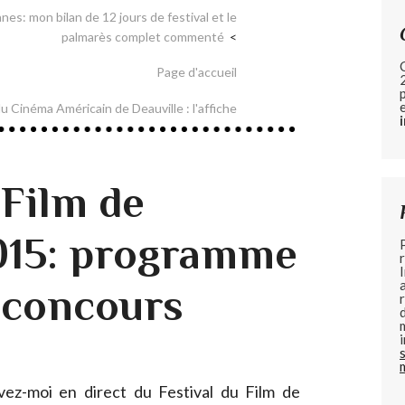
es: mon bilan de 12 jours de festival et le
palmarès complet commenté
Page d'accueil
u Cinéma Américain de Deauville : l'affiche
 Film de
015: programme
 concours
ez-moi en direct du Festival du Film de