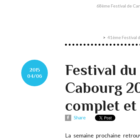
68ème Festival de Cann
41ème Festival d
Festival du
2015
04/06
Cabourg 2
complet et
Share
La semaine prochaine retrouv