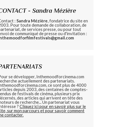
CONTACT - Sandra Mézière
Contact :
Sandra Mézière
, fondatrice du site en
2003. Pour toute demande de collaboration, de
partenariat, de services presse, ou pour tout
envoi de communiqué de presse ou d'invitation :
inthemoodforfilmfestivals@gmail.com
PARTENARIATS
Pour se développer, Inthemoodforcinema.com
recherche actuellement des partenariats.
Inthemoodforcinema.com, ce sont plus de 4000
articles depuis 2003, des centaines de comptes-
rendus de festivals de cinéma, plusieurs prix
décernés, des articles qui arrivent en tête des
moteurs de recherche... Un partenariat vous
intéresse ?
Cliquez ici pour en savoir plus sur le
site, sur mon parcours et pour savoir comment
me contacter.