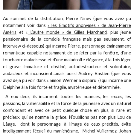
Au sommet de la distribution, Pierre Niney (que vous avez pu
notamment voir dans
« les Emotifs anonymes » de Jean-Pierre
Améris
et «
L’autre monde » de Gilles Marchand
, plus jeune
pensionnaire de la comédie française mais pas seulement, cf
interview ci-dessous) qui incarne Pierre, personnage éminemment
romantique capable notamment de se jeter par la fenêtre, d’une
touchante maladresse et d’une maladroite élégance, à la fois léger
et grave, immature et obstiné, autodestructeur et volontaire,
audacieux et inconscient…mais aussi Audrey Bastien (que vous
avez déjà pu voir dans « Simon Werner a disparu ») qui incarne une
Delphine à la fois forte et fragile, mystérieuse et déterminée.
A eux deux, ils incarnent toutes les nuances, les excès, les
passions, la vulnérabilité et la force de la jeunesse avec un naturel
confondant et avec ce petit quelque chose en plus, si rare et
précieux, qui se nomme la grâce. N’oublions pas non plus Lou de
Lâage, dont le personnage, à l’image de ceux précités, évite
intelligemment l’écueil du manichéisme. Michel Vuillermoz, Johan