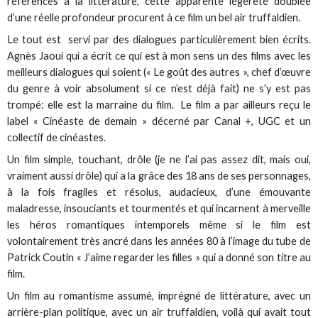
références à la littérature, cette apparente légèreté doublée
d’une réelle profondeur procurent à ce film un bel air truffaldien.
Le tout est servi par des dialogues particulièrement bien écrits.
Agnès Jaoui qui a écrit ce qui est à mon sens un des films avec les
meilleurs dialogues qui soient (« Le goût des autres », chef d’œuvre
du genre à voir absolument si ce n’est déjà fait) ne s’y est pas
trompé: elle est la marraine du film. Le film a par ailleurs reçu le
label « Cinéaste de demain » décerné par Canal +, UGC et un
collectif de cinéastes.
Un film simple, touchant, drôle (je ne l’ai pas assez dit, mais oui,
vraiment aussi drôle) qui a la grâce des 18 ans de ses personnages,
à la fois fragiles et résolus, audacieux, d’une émouvante
maladresse, insouciants et tourmentés et qui incarnent à merveille
les héros romantiques intemporels même si le film est
volontairement très ancré dans les années 80 à l’image du tube de
Patrick Coutin « J’aime regarder les filles » qui a donné son titre au
film.
Un film au romantisme assumé, imprégné de littérature, avec un
arrière-plan politique, avec un air truffaldien, voilà qui avait tout