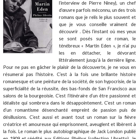
l’interview de Pierre Niney), un chef
d’œuvre parfois méconnu, un des trois
romans que je relis le plus souvent et
que je vous conseille vraiment de
découvrir . Dès l’instant où mes yeux
se sont posés sur ce roman, le
ténébreux « Martin Eden », je n’ai pu
les en détacher, le dévorant
littéralement jusqu’à la dernière ligne.
Pour ne pas en gâcher le plaisir de la découverte, je ne vous en
résumerai pas l’histoire. C’est à la fois une brillante histoire
romanesque et une peinture de la société, de son hypocrisie, de la
superficialité de la réussite, des bas-fonds de San Francisco aux
salons de la bourgeoisie. C’est l’itinéraire d’un être passionné et
idéaliste qui sombrera dans le désappointement. C’est un roman
d’un romantisme désenchanté empreint de passion puis de
désillusions. C’est aussi et avant tout un roman sur la fièvre
créatrice et amoureuse qui emprisonnent, aveuglent et libèrent à
la fois. Le roman le plus autobiographique de Jack London publié
en 1909 et réédité aux Editions Phébus (collection Libretto). Je