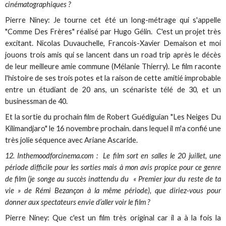
cinématographiques ?
Pierre Niney: Je tourne cet été un long-métrage qui s'appelle
"Comme Des Frères" réalisé par Hugo Gélin. C'est un projet très
excitant. Nicolas Duvauchelle, Francois-Xavier Demaison et moi
jouons trois amis qui se lancent dans un road trip après le décès
de leur meilleure amie commune (Mélanie Thierry). Le film raconte
l'histoire de ses trois potes et la raison de cette amitié improbable
entre un étudiant de 20 ans, un scénariste télé de 30, et un
businessman de 40.
Et la sortie du prochain film de Robert Guédiguian "Les Neiges Du
Kilimandjaro" le 16 novembre prochain. dans lequel il m'a confié une
très jolie séquence avec Ariane Ascaride.
12. Inthemoodforcinema.com : Le film sort en salles le 20 juillet, une
période difficile pour les sorties mais à mon avis propice pour ce genre
de film (je songe au succès inattendu du « Premier jour du reste de ta
vie » de Rémi Bezançon à la même période), que diriez-vous pour
donner aux spectateurs envie d’aller voir le film ?
Pierre Niney: Que c'est un film très original car il a à la fois la