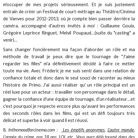
m'occuper de mes projets sérieusement. Et je suis justement
entrain de créer un Festival de court-métrage au Théâtre/Cinéma
de Vanves pour 2012-2013, où je compte bien passer derrière la
caméra, accompagné d'autres invités à moi : Guillaume Gouix,
Grégoire Leprince Ringuet, Melvil Poupaud…(suite du "casting" a
venir)…
Sans changer foncièrement ma façon d'aborder un rôle et ma
méthode de travail je peux dire que le tournage de "J'aime
regarder les filles" m'a définitivement décidé à faire ce métier
toute ma vie. Avec Fréderic je me suis senti dans une relation de
confiance totale et donc dans le seul souci de raconter au mieux
l'histoire de Primo. J'ai aussi réaliser qu' un rôle principal est un
réel luxe pour un acteur : travailler son personnage dans le détail,
gagner la confiance d'une équipe de tournage, d'un réalisateur…et
c'est pourquoi je respecte encore plus qu'avant les performances
des seconds rôles dans les films, qui est un défi toujours très
délicat et superbe à voir quand il est réussi.
8
. Inthemoodforcinema.com :
Les émotifs anonymes
,
L’autre monde
,
L’armée du crime, nos 18 ans, LOL etc . Vous avez déjà tourné dans des