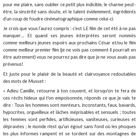
pour me plaire, sans oublier ce petit plus indicible, le charme peut-
être, la sincérité sans doute, et le talent évidemment, ingrédients
d’un coup de foudre cinématographique comme celui-ci.
Je crois que vous l’aurez compris : c’est LE film de cet été à ne pas
manquer… Et quand ses jeunes interprètes seront nommés
comme meilleurs jeunes espoirs aux prochains César et/ou le film
comme meilleur premier film (je ne vois pas comment il pourrait en
être autrement) vous ne pourrez pas dire que je ne vous avais pas
prévenus!
Et juste pour le plaisir de la beauté et clairvoyance redoutables
des mots de Musset :
« Adieu Camille, retourne à ton couvent, et lorsqu'on te fera de
ces récits hideux qui t'on empoisonnée, réponds ce que je vais te
dire : Tous les hommes sont menteurs, inconstants, faux, bavards,
hypocrites, orgueilleux et lâches méprisables et sensuels ; toutes
les femmes sont perfides, artificieuses, vaniteuses, curieuses et
dépravées ; le monde n'est qu'un égout sans fond où les phoques
les plus informes rampent et se tordent sur des montagnes de