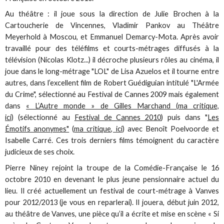
Au théâtre : il joue sous la direction de Julie Brochen à la
Cartoucherie de Vincennes, Vladimir Pankov au Théâtre
Meyerhold à Moscou, et Emmanuel Demarcy-Mota. Après avoir
travaillé pour des téléfilms et courts-métrages diffusés à la
télévision (Nicolas Klotz...) il décroche plusieurs rôles au cinéma, il
joue dans le long-métrage "LOL" de Lisa Azuelos et il tourne entre
autres, dans l’excellent film de Robert Guédiguian intitulé "L'Armée
du Crime", sélectionné au Festival de Cannes 2009 mais également
dans
« L’Autre monde » de Gilles Marchand (ma critique,
ici)
(sélectionné au
Festival de Cannes 2010
) puis dans "
Les
Émotifs anonymes"
(
ma critique, ici
) avec Benoît Poelvoorde et
Isabelle Carré. Ces trois derniers films témoignent du caractère
judicieux de ses choix.
Pierre Niney rejoint la troupe de la Comédie-Française le 16
octobre 2010 en devenant le plus jeune pensionnaire actuel du
lieu. Il créé actuellement un festival de court-métrage à Vanves
pour 2012/2013 (je vous en reparlerai). Il jouera, début juin 2012,
au théâtre de Vanves, une pièce qu’il a écrite et mise en scène « Si