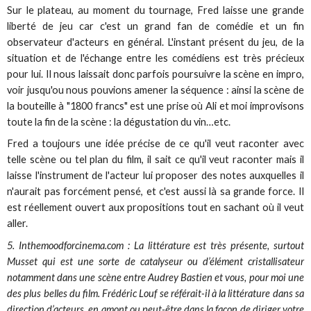
Sur le plateau, au moment du tournage, Fred laisse une grande
liberté de jeu car c'est un grand fan de comédie et un fin
observateur d'acteurs en général. L'instant présent du jeu, de la
situation et de l'échange entre les comédiens est très précieux
pour lui. Il nous laissait donc parfois poursuivre la scène en impro,
voir jusqu'ou nous pouvions amener la séquence : ainsi la scène de
la bouteille à "1800 francs" est une prise où Ali et moi improvisons
toute la fin de la scène : la dégustation du vin…etc.
Fred a toujours une idée précise de ce qu'il veut raconter avec
telle scène ou tel plan du film, il sait ce qu'il veut raconter mais il
laisse l'instrument de l'acteur lui proposer des notes auxquelles il
n'aurait pas forcément pensé, et c'est aussi là sa grande force. Il
est réellement ouvert aux propositions tout en sachant où il veut
aller.
5. Inthemoodforcinema.com : La littérature est très présente, surtout
Musset qui est une sorte de catalyseur ou d’élément cristallisateur
notamment dans une scène entre Audrey Bastien et vous, pour moi une
des plus belles du film. Frédéric Louf se référait-il à la littérature dans sa
direction d’acteurs, en amont ou peut-être dans la façon de diriger votre