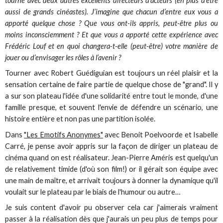
tourné avec deux autres excellents directeurs d’acteurs (en plus d’être
aussi de grands cinéastes). J’imagine que chacun d’entre eux vous a
apporté quelque chose ? Que vous ont-ils appris, peut-être plus ou
moins inconsciemment ? Et que vous a apporté cette expérience avec
Frédéric Louf et en quoi changera-t-elle (peut-être) votre manière de
jouer ou d’envisager les rôles à l’avenir ?
Tourner avec Robert Guédiguian est toujours un réel plaisir et la
sensation certaine de faire partie de quelque chose de "grand". Il y
a sur son plateau l'idée d'une solidarité entre tout le monde, d'une
famille presque, et souvent l'envie de défendre un scénario, une
histoire entière et non pas une partition isolée.
Dans
"Les Emotifs Anonymes"
avec Benoit Poelvoorde et Isabelle
Carré, je pense avoir appris sur la façon de diriger un plateau de
cinéma quand on est réalisateur. Jean-Pierre Améris est quelqu'un
de relativement timide (d'où son film!) or il gérait son équipe avec
une main de maître, et arrivait toujours à donner la dynamique qu'il
voulait sur le plateau par le biais de l'humour ou autre…
Je suis content d'avoir pu observer cela car j'aimerais vraiment
passer à la réalisation dès que j'aurais un peu plus de temps pour