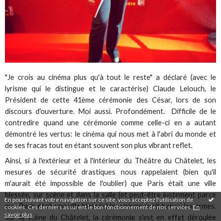
"Je crois au cinéma plus qu'à tout le reste" a déclaré (avec le
lyrisme qui le distingue et le caractérise) Claude Lelouch, le
Président de cette 41ème cérémonie des César, lors de son
discours d'ouverture. Moi aussi. Profondément. Difficile de le
contredire quand une cérémonie comme celle-ci en a autant
démontré les vertus: le cinéma qui nous met à l'abri du monde et
de ses fracas tout en étant souvent son plus vibrant reflet.
Ainsi, si à l'extérieur et à l'intérieur du Théâtre du Châtelet, les
mesures de sécurité drastiques nous rappelaient (bien qu'il
m'aurait été impossible de l'oublier) que Paris était une ville
blessée, sur scène et dans la salle (et peut-être justement parce
En poursuivant votre navigation sur ce site, vous acceptez l'utilisation de
que Paris était une ville blessée) le cynisme avait baissé les armes.
cookies. Ces derniers assurent le bon fonctionnement de nos services.
En
savoir plus
.
Sur la scène du Châtelet, la cérémonie s'est en effet déroulée