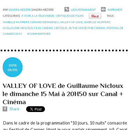
PAR
SANDRA MÉZIÈRE
SANDRA MÉZIÈRE
LIEN PERMANENT
IMPRIMER
CATÉGORIES :
A VOIR A LA TELEVISION : CRITIQUES DE FILMS
TAGS :
ISABELLE HUPPERT
,
GÉRARD DEPARDIEU
,
VALLEY OF LOVE
,
ISABELLE HUPPERT
,
GUILLAUME NICLOUX
,
FILM
,
CINÉMA
,
CRITIQUE
,
IN THE MOOD FOR CINÉMA
,
FESTIVAL DE
CANNES 2015
0
COMMENTAIRE
2016
01/05
VALLEY OF LOVE de Guillaume Nicloux
le dimanche 15 Mai à 20H50 sur Canal +
Cinéma
Share
Dans le cadre de la programmation "10 jours, 10 nuits" consacrée
au Festival de Cannes (
dont je vous parlais récemment, ici)
, Canal