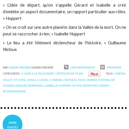
« L’idée de départ, qu’on s’appelle Gérard et Isabelle a créé
d’emblée un aspect documentaire, un rapport particulier aux rôles.
» Huppert
« On se croit sur une autre planète dans la Vallée de la mort. On ne
peut se raccrocher à rien. » Isabelle Huppert
« Le lieu a été l’élément déclencheur de l’histoire. » Guillaume
Nicloux
PAR
SANDRA MÉZIÈRE
SANDRA MÉZIÈRE
LIEN PERMANENT
IMPRIMER
CATÉGORIES :
A VOIR A LA TELEVISION : CRITIQUES DE FILMS
TAGS :
CINÉMA
,
VALLEY OF LOVE
,
CANAL +
,
CANAL + CINÉMA
,
CRITIQUE
,
FILM
,
CANNES
,
FESTIVAL DE
CANNES
,
GÉRARD DEPARDIEU
,
ISABELLE HUPPERT
,
IN THE MOOD FOR CANNES
0
COMMENTAIRE
2016
04/03