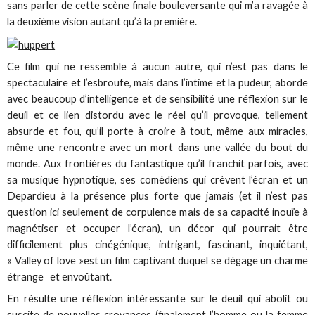
sans parler de cette scène finale bouleversante qui m’a ravagée à
la deuxième vision autant qu’à la première.
Ce film qui ne ressemble à aucun autre, qui n’est pas dans le
spectaculaire et l’esbroufe, mais dans l’intime et la pudeur, aborde
avec beaucoup d’intelligence et de sensibilité une réflexion sur le
deuil et ce lien distordu avec le réel qu’il provoque, tellement
absurde et fou, qu’il porte à croire à tout, même aux miracles,
même une rencontre avec un mort dans une vallée du bout du
monde. Aux frontières du fantastique qu’il franchit parfois, avec
sa musique hypnotique, ses comédiens qui crèvent l’écran et un
Depardieu à la présence plus forte que jamais (et il n’est pas
question ici seulement de corpulence mais de sa capacité inouïe à
magnétiser et occuper l’écran), un décor qui pourrait être
difficilement plus cinégénique, intrigant, fascinant, inquiétant,
« Valley of love »est un film captivant duquel se dégage un charme
étrange et envoûtant.
En résulte une réflexion intéressante sur le deuil qui abolit ou
suscite de nouvelles croyances (finalement l’homme ou la femme