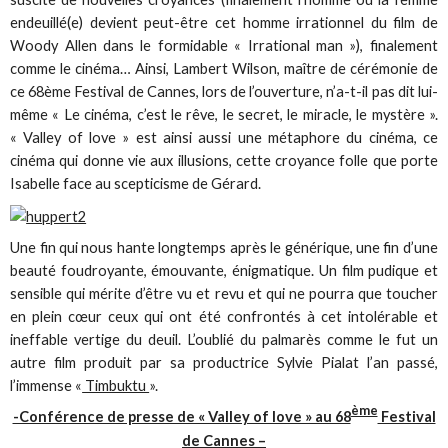
endeuillé(e) devient peut-être cet homme irrationnel du film de
Woody Allen dans le formidable « Irrational man »), finalement
comme le cinéma… Ainsi, Lambert Wilson, maître de cérémonie de
ce 68ème Festival de Cannes, lors de l’ouverture, n’a-t-il pas dit lui-
même « Le cinéma, c’est le rêve, le secret, le miracle, le mystère ».
« Valley of love » est ainsi aussi une métaphore du cinéma, ce
cinéma qui donne vie aux illusions, cette croyance folle que porte
Isabelle face au scepticisme de Gérard.
Une fin qui nous hante longtemps après le générique, une fin d’une
beauté foudroyante, émouvante, énigmatique. Un film pudique et
sensible qui mérite d’être vu et revu et qui ne pourra que toucher
en plein cœur ceux qui ont été confrontés à cet intolérable et
ineffable vertige du deuil. L’oublié du palmarès comme le fut un
autre film produit par sa productrice Sylvie Pialat l’an passé,
l’immense «
Timbuktu
».
ème
-Conférence de presse de « Valley of love » au 68
Festival
de Cannes –