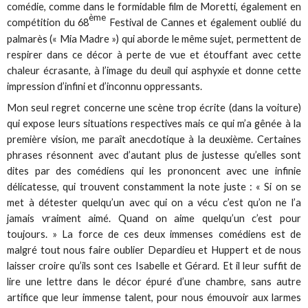
comédie, comme dans le formidable film de Moretti, également en
ème
compétition du 68
Festival de Cannes et également oublié du
palmarès (« Mia Madre ») qui aborde le même sujet, permettent de
respirer dans ce décor à perte de vue et étouffant avec cette
chaleur écrasante, à l’image du deuil qui asphyxie et donne cette
impression d’infini et d’inconnu oppressants.
Mon seul regret concerne une scène trop écrite (dans la voiture)
qui expose leurs situations respectives mais ce qui m’a gênée à la
première vision, me paraît anecdotique à la deuxième. Certaines
phrases résonnent avec d’autant plus de justesse qu’elles sont
dites par des comédiens qui les prononcent avec une infinie
délicatesse, qui trouvent constamment la note juste : « Si on se
met à détester quelqu’un avec qui on a vécu c’est qu’on ne l’a
jamais vraiment aimé. Quand on aime quelqu’un c’est pour
toujours. » La force de ces deux immenses comédiens est de
malgré tout nous faire oublier Depardieu et Huppert et de nous
laisser croire qu’ils sont ces Isabelle et Gérard. Et il leur suffit de
lire une lettre dans le décor épuré d’une chambre, sans autre
artifice que leur immense talent, pour nous émouvoir aux larmes