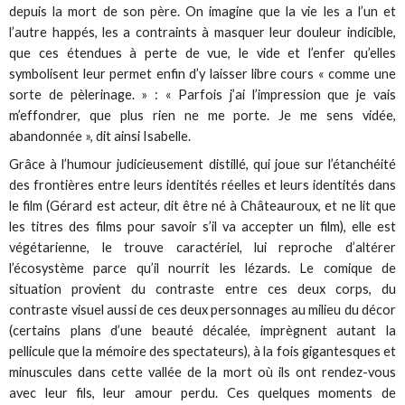
depuis la mort de son père. On imagine que la vie les a l’un et
l’autre happés, les a contraints à masquer leur douleur indicible,
que ces étendues à perte de vue, le vide et l’enfer qu’elles
symbolisent leur permet enfin d’y laisser libre cours « comme une
sorte de pèlerinage. » : « Parfois j’ai l’impression que je vais
m’effondrer, que plus rien ne me porte. Je me sens vidée,
abandonnée », dit ainsi Isabelle.
Grâce à l’humour judicieusement distillé, qui joue sur l’étanchéité
des frontières entre leurs identités réelles et leurs identités dans
le film (Gérard est acteur, dit être né à Châteauroux, et ne lit que
les titres des films pour savoir s’il va accepter un film), elle est
végétarienne, le trouve caractériel, lui reproche d’altérer
l’écosystème parce qu’il nourrit les lézards. Le comique de
situation provient du contraste entre ces deux corps, du
contraste visuel aussi de ces deux personnages au milieu du décor
(certains plans d’une beauté décalée, imprègnent autant la
pellicule que la mémoire des spectateurs), à la fois gigantesques et
minuscules dans cette vallée de la mort où ils ont rendez-vous
avec leur fils, leur amour perdu. Ces quelques moments de