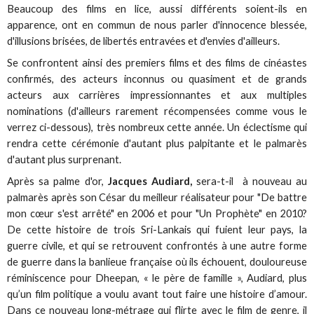
Beaucoup des films en lice, aussi différents soient-ils en
apparence, ont en commun de nous parler d'innocence blessée,
d'illusions brisées, de libertés entravées et d'envies d'ailleurs.
Se confrontent ainsi des premiers films et des films de cinéastes
confirmés, des acteurs inconnus ou quasiment et de grands
acteurs aux carrières impressionnantes et aux multiples
nominations (d'ailleurs rarement récompensées comme vous le
verrez ci-dessous), très nombreux cette année. Un éclectisme qui
rendra cette cérémonie d'autant plus palpitante et le palmarès
d'autant plus surprenant.
Après sa palme d'or,
Jacques Audiard,
sera-t-il à nouveau au
palmarès après son César du meilleur réalisateur pour "De battre
mon cœur s'est arrêté" en 2006 et pour "Un Prophète" en 2010?
De cette histoire de trois Sri-Lankais qui fuient leur pays, la
guerre civile, et qui se retrouvent confrontés à une autre forme
de guerre dans la banlieue française où ils échouent, douloureuse
réminiscence pour Dheepan, « le père de famille », Audiard, plus
qu’un film politique a voulu avant tout faire une histoire d’amour.
Dans ce nouveau long-métrage qui flirte avec le film de genre, il