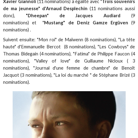
Xavier Giannoli
(11 nominations) à égalité avec "
Trois souvenirs
de ma jeunesse" d'Arnaud Desplechin
(11 nominations aussi
donc),
"Dheepan" de Jacques Audiard
(9
nominations) et "
Mustang" de Deniz Gamze Ergüven
(9
nominations) .
Suivent ensuite: "Mon roi" de Maïwenn (8 nominations), "La tête
haute" d'Emmanuelle Bercot (8 nominations), "Les Cowboys" de
Thomas Bidegain (4 nominations), "Fatima" de Philippe Faucon (4
nominations), "Valley of love" de Guillaume Nicloux ( 3
nominations), "Journal d'une femme de chambre" de Benoît
Jacquot (3 nominations), "La loi du marché " de Stéphane Brizé (3
nominations).