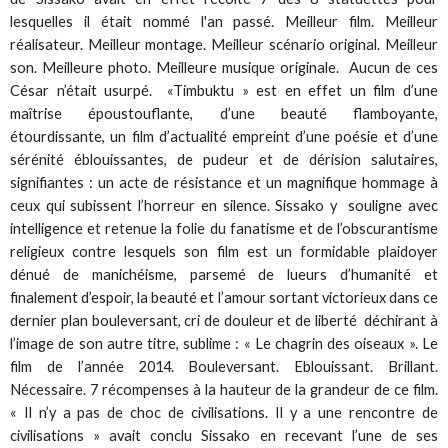
lesquelles il était nommé l'an passé. Meilleur film. Meilleur
réalisateur. Meilleur montage. Meilleur scénario original. Meilleur
son. Meilleure photo. Meilleure musique originale. Aucun de ces
César n’était usurpé. «Timbuktu » est en effet un film d’une
maîtrise époustouflante, d’une beauté flamboyante,
étourdissante, un film d’actualité empreint d’une poésie et d’une
sérénité éblouissantes, de pudeur et de dérision salutaires,
signifiantes : un acte de résistance et un magnifique hommage à
ceux qui subissent l’horreur en silence. Sissako y souligne avec
intelligence et retenue la folie du fanatisme et de l’obscurantisme
religieux contre lesquels son film est un formidable plaidoyer
dénué de manichéisme, parsemé de lueurs d’humanité et
finalement d’espoir, la beauté et l’amour sortant victorieux dans ce
dernier plan bouleversant, cri de douleur et de liberté déchirant à
l’image de son autre titre, sublime : « Le chagrin des oiseaux ». Le
film de l’année 2014. Bouleversant. Eblouissant. Brillant.
Nécessaire. 7 récompenses à la hauteur de la grandeur de ce film.
« Il n’y a pas de choc de civilisations. Il y a une rencontre de
civilisations » avait conclu Sissako en recevant l’une de ses