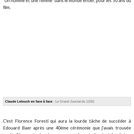
"Un homme et une femme" dans le monde entier, pour les 50 ans du
film.
Claude Lelouch en face à face
- Le Grand Journal du 12/02
C'est Florence Foresti qui aura la lourde tâche de succéder à
Edouard Baer après une 40ème cérémonie que j'avais trouvée