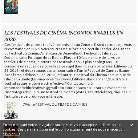
LES FESTIVALS DE CINÉMA INCONTOURNABLES EN
2026
Ces festivals de cinéma (et évènements liés au 7ème art) sont ceux que je vous
recommande en 2026. Vous pourrez me suivre en direct du Festival de Cannes,
du Festival du Cinéma Américain de Deauville, du Festival du Film et du
Documentaire Politique de La Baule... Plus de 10 fois membre de jurys de
festivals de cinéma, je couvre ces festivals depuis plus de vingt ans. J'ai
consacré un recueil de nouvelles à ce sujet (Les illusions parallèles, Éditions du
38, 2016), et deux romans qui ont pour cadre, l'un le Festival de Cannes (L'amor
dans l'âme, Éditions du 38, 2016) et l'autre le Festival du Cinéma et Musique de
Film de La Baule (La Symphonie des rêves, Éditions Blacklephant, 2023). Vous
souhaitez que je couvre votre festival ? Contactez-moi à
inthemoodforfilmfestivals@gmail.com. Pour en savoir plus sur un évènement
cinématographique ou un festival de cinéma (dates, site officiel etc), cliquez sur
l'intitulé de celui qui vous intéresse.
79ème FESTIVAL DU FILM DE CANNES
En poursuivant votre navigation sur ce site, vous acceptez l'utilisation de
BIARRITZ FILM FESTIVAL - NOUVELLES VAGUES 2026
cookies. Ces derniers assurent le bon fonctionnement de nos services.
En
savoir plus
.