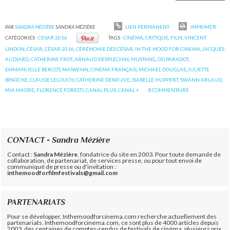
PAR
SANDRA MÉZIÈRE
SANDRA MÉZIÈRE
LIEN PERMANENT
IMPRIMER
CATÉGORIES :
CESAR 2016
TAGS :
CINÉMA
,
CRITIQUE
,
FILM
,
VINCENT
LINDON
,
CÉSAR
,
CÉSAR 2016
,
CÉRÉMONIE DES CÉSAR
,
IN THE MOOD FOR CINEMA
,
JACQUES
AUDIARD
,
CATHERINE FROT
,
ARNAUD DESPLECHIN
,
MUSTANG
,
OD PARADOT
,
EMMANUELLE BERCOT
,
MAÏWENN
,
CINÉMA FRANÇAIS
,
MICHAEL DOUGLAS
,
JULIETTE
BINOCHE
,
CLAUDE LELOUCH
,
CATHERINE DENEUVE
,
ISABELLE HUPPERT
,
SWANN ARLAUD
,
MIA MADRE
,
FLORENCE FORESTI
,
CANAL PLUS
,
CANAL +
0
COMMENTAIRE
CONTACT - Sandra Mézière
Contact :
Sandra Mézière
, fondatrice du site en 2003. Pour toute demande de
collaboration, de partenariat, de services presse, ou pour tout envoi de
communiqué de presse ou d'invitation :
inthemoodforfilmfestivals@gmail.com
PARTENARIATS
Pour se développer, Inthemoodforcinema.com recherche actuellement des
partenariats. Inthemoodforcinema.com, ce sont plus de 4000 articles depuis
2003, des centaines de comptes-rendus de festivals de cinéma, plusieurs prix