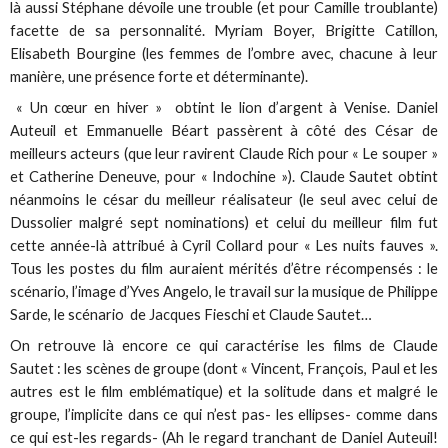
là aussi Stéphane dévoile une trouble (et pour Camille troublante)
facette de sa personnalité. Myriam Boyer, Brigitte Catillon,
Elisabeth Bourgine (les femmes de l’ombre avec, chacune à leur
manière, une présence forte et déterminante).
« Un cœur en hiver » obtint le lion d’argent à Venise. Daniel
Auteuil et Emmanuelle Béart passèrent à côté des César de
meilleurs acteurs (que leur ravirent Claude Rich pour « Le souper »
et Catherine Deneuve, pour « Indochine »). Claude Sautet obtint
néanmoins le césar du meilleur réalisateur (le seul avec celui de
Dussolier malgré sept nominations) et celui du meilleur film fut
cette année-là attribué à Cyril Collard pour « Les nuits fauves ».
Tous les postes du film auraient mérités d’être récompensés : le
scénario, l’image d’Yves Angelo, le travail sur la musique de Philippe
Sarde, le scénario de Jacques Fieschi et Claude Sautet…
On retrouve là encore ce qui caractérise les films de Claude
Sautet : les scènes de groupe (dont « Vincent, François, Paul et les
autres est le film emblématique) et la solitude dans et malgré le
groupe, l’implicite dans ce qui n’est pas- les ellipses- comme dans
ce qui est-les regards- (Ah le regard tranchant de Daniel Auteuil!