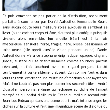
Et puis comment ne pas parler de la distribution, absolument
parfaite, à commencer par Daniel Auteuil et Emmanuelle Béart,
sans aucun doute leurs meilleurs rôles auxquels ils semblent se
livrer (ou se cacher) corps et âme, d’autant plus ambigus puisqu’ils
vivaient alors ensemble. Emmanuelle Béart est à la fois
mystérieuse, sensuelle, forte, fragile, fière, brisée, passionnée et
talentueuse (elle apprit ainsi le violon pendant un an). Daniel
Auteuil donne vie à ce Stéphane énigmatique, opaque, cinglant,
glacial, austère qui se définit lui-même comme sournois, parfois
révoltant, parfois touchant avec ce regard perçant, tantôt
terriblement là ou terriblement absent. L’un comme l’autre, dans
leurs regards, expriment une multitude d’émotions ou de mystères.
Mais il ne faudrait pas non plus oublier les seconds rôles : André
Dussolier, personnage digne qui échappe au cliché de l’amant
trompé et qui obtint d’ailleurs le César du meilleur second rôle.
Jean-Luc Bideau qui dans une scène courte mais intense aligne les
clichés sur la culture et l’élitisme (magnifique scène de dialogue où