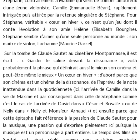
Stéphane, contrairement à Maxime qui vient de tomber amoureux
d’une jeune violoniste, Camille (Emmanuelle Béart), rapidement
intriguée puis attirée par la retenue singulière de Stéphane. Pour
Stéphane, véritable « cœur en hiver », ce n’est qu’un jeu dont il
conte l’évolution à son amie Hélène (Elisabeth Bourgine).
Stéphane semble n’aimer qu’une seule personne au monde : son
maître de violon, Lachaume (Maurice Garrel).
Sur la tombe de Claude Sautet au cimetière Montparnasse, il est
écrit : « Garder le calme devant la dissonance », voilà
probablement la phrase qui définirait aussi le mieux son cinéma et
peut-être même le mieux « Un cœur en hiver » : d’abord parce que
son cinéma est un cinéma de la dissonance, de l’imprévu, de la note
inattendue dans la quotidienneté (ici, l’arrivée de Camille dans la
vie de Maxime et par conséquent dans celle de Stéphane comme
c’est le cas de l’arrivée de David dans « César et Rosalie » ou de
Nelly dans « Nelly et Monsieur Arnaud ») et ensuite parce que
cette épitaphe fait référence à la passion de Claude Sautet pour
la musique, une passion qui s’exprime pleinement ici puisque la
musique est un personnage à part entière. Le tempo des films de
Sautet est ainsi réglé comme une partition musicale,