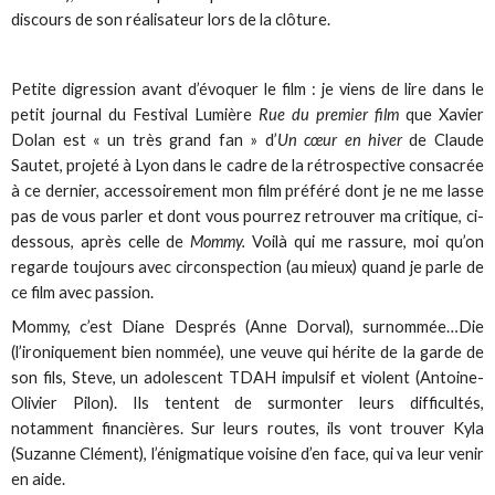
discours de son réalisateur lors de la clôture.
Petite digression avant d’évoquer le film : je viens de lire dans le
petit journal du Festival Lumière
Rue du premier film
que Xavier
Dolan est « un très grand fan » d’
Un cœur en hiver
de Claude
Sautet, projeté à Lyon dans le cadre de la rétrospective consacrée
à ce dernier, accessoirement mon film préféré dont je ne me lasse
pas de vous parler et dont vous pourrez retrouver ma critique, ci-
dessous, après celle de
Mommy.
Voilà qui me rassure, moi qu’on
regarde toujours avec circonspection (au mieux) quand je parle de
ce film avec passion.
Mommy, c’est Diane Després (Anne Dorval), surnommée…Die
(l’ironiquement bien nommée), une veuve qui hérite de la garde de
son fils, Steve, un adolescent TDAH impulsif et violent (Antoine-
Olivier Pilon). Ils tentent de surmonter leurs difficultés,
notamment financières. Sur leurs routes, ils vont trouver Kyla
(Suzanne Clément), l’énigmatique voisine d’en face, qui va leur venir
en aide.