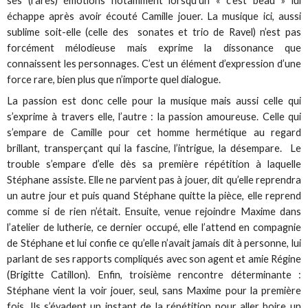
ses (rares) émotions notamment lorsqu’un « c’est beau » lui
échappe après avoir écouté Camille jouer. La musique ici, aussi
sublime soit-elle (celle des sonates et trio de Ravel) n’est pas
forcément mélodieuse mais exprime la dissonance que
connaissent les personnages. C’est un élément d’expression d’une
force rare, bien plus que n’importe quel dialogue.
La passion est donc celle pour la musique mais aussi celle qui
s’exprime à travers elle, l’autre : la passion amoureuse. Celle qui
s’empare de Camille pour cet homme hermétique au regard
brillant, transperçant qui la fascine, l’intrigue, la désempare. Le
trouble s’empare d’elle dès sa première répétition à laquelle
Stéphane assiste. Elle ne parvient pas à jouer, dit qu’elle reprendra
un autre jour et puis quand Stéphane quitte la pièce, elle reprend
comme si de rien n’était. Ensuite, venue rejoindre Maxime dans
l’atelier de lutherie, ce dernier occupé, elle l’attend en compagnie
de Stéphane et lui confie ce qu’elle n’avait jamais dit à personne, lui
parlant de ses rapports compliqués avec son agent et amie Régine
(Brigitte Catillon). Enfin, troisième rencontre déterminante :
Stéphane vient la voir jouer, seul, sans Maxime pour la première
fois. Ils s’évadent un instant de la répétition pour aller boire un