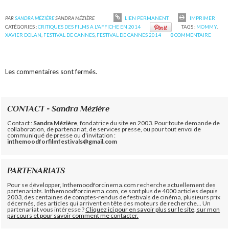
PAR
SANDRA MÉZIÈRE
SANDRA MÉZIÈRE
LIEN PERMANENT
IMPRIMER
CATÉGORIES :
CRITIQUES DES FILMS A L'AFFICHE EN 2014
TAGS :
MOMMY
,
XAVIER DOLAN
,
FESTIVAL DE CANNES
,
FESTIVAL DE CANNES 2014
0
COMMENTAIRE
Les commentaires sont fermés.
CONTACT - Sandra Mézière
Contact :
Sandra Mézière
, fondatrice du site en 2003. Pour toute demande de
collaboration, de partenariat, de services presse, ou pour tout envoi de
communiqué de presse ou d'invitation :
inthemoodforfilmfestivals@gmail.com
PARTENARIATS
Pour se développer, Inthemoodforcinema.com recherche actuellement des
partenariats. Inthemoodforcinema.com, ce sont plus de 4000 articles depuis
2003, des centaines de comptes-rendus de festivals de cinéma, plusieurs prix
décernés, des articles qui arrivent en tête des moteurs de recherche... Un
partenariat vous intéresse ?
Cliquez ici pour en savoir plus sur le site, sur mon
parcours et pour savoir comment me contacter.