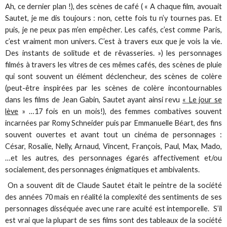
Ah, ce dernier plan !), des scènes de café ( « A chaque film, avouait
Sautet, je me dis toujours : non, cette fois tu n’y tournes pas. Et
puis, je ne peux pas m’en empêcher. Les cafés, c’est comme Paris,
c’est vraiment mon univers. C’est à travers eux que je vois la vie.
Des instants de solitude et de rêvasseries. ») les personnages
filmés à travers les vitres de ces mêmes cafés, des scènes de pluie
qui sont souvent un élément déclencheur, des scènes de colère
(peut-être inspirées par les scènes de colère incontournables
dans les films de Jean Gabin, Sautet ayant ainsi revu
« Le jour se
lève
» …17 fois en un mois!), des femmes combatives souvent
incarnées par Romy Schneider puis par Emmanuelle Béart, des fins
souvent ouvertes et avant tout un cinéma de personnages :
César, Rosalie, Nelly, Arnaud, Vincent, François, Paul, Max, Mado,
…et les autres, des personnages égarés affectivement et/ou
socialement, des personnages énigmatiques et ambivalents.
On a souvent dit de Claude Sautet était le peintre de la société
des années 70 mais en réalité la complexité des sentiments de ses
personnages disséquée avec une rare acuité est intemporelle. S’il
est vrai que la plupart de ses films sont des tableaux de la société