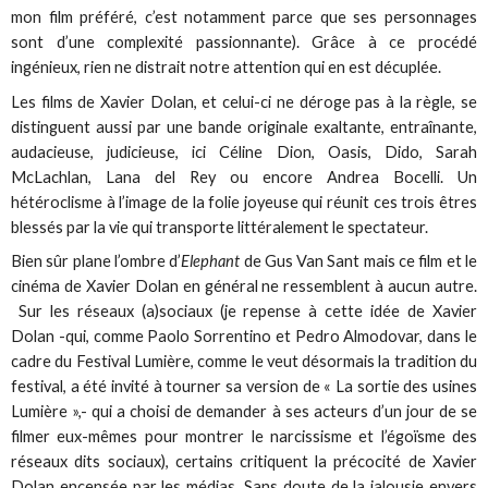
mon film préféré, c’est notamment parce que ses personnages
sont d’une complexité passionnante). Grâce à ce procédé
ingénieux, rien ne distrait notre attention qui en est décuplée.
Les films de Xavier Dolan, et celui-ci ne déroge pas à la règle, se
distinguent aussi par une bande originale exaltante, entraînante,
audacieuse, judicieuse, ici Céline Dion, Oasis, Dido, Sarah
McLachlan, Lana del Rey ou encore Andrea Bocelli. Un
hétéroclisme à l’image de la folie joyeuse qui réunit ces trois êtres
blessés par la vie qui transporte littéralement le spectateur.
Bien sûr plane l’ombre d’
Elephant
de Gus Van Sant mais ce film et le
cinéma de Xavier Dolan en général ne ressemblent à aucun autre.
Sur les réseaux (a)sociaux (je repense à cette idée de Xavier
Dolan -qui, comme Paolo Sorrentino et Pedro Almodovar, dans le
cadre du Festival Lumière, comme le veut désormais la tradition du
festival, a été invité à tourner sa version de « La sortie des usines
Lumière »,- qui a choisi de demander à ses acteurs d’un jour de se
filmer eux-mêmes pour montrer le narcissisme et l’égoïsme des
réseaux dits sociaux), certains critiquent la précocité de Xavier
Dolan encensée par les médias. Sans doute de la jalousie envers