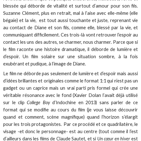
blessée qui déborde de vitalité et surtout d’amour pour son fils.
Suzanne Clément, plus en retrait, mal à l’aise avec elle-même (elle
bégaie) et la vie, est tout aussi touchante et juste, reprenant vie
au contact de Diane et son fils, comme elle, blessé par la vie, et
communiquant difficilement. Ces trois-là vont retrouver l’espoir au
contact les uns des autres, se charmer, nous charmer. Parce que si
le film raconte une histoire dramatique, il déborde de lumière et
d’espoir. Un film solaire sur une situation sombre, à la fois
exubérant et pudique, à l’image de Diane.
Le film ne déborde pas seulement de lumière et d’espoir mais aussi
d’idées brillantes et originales comme le format 1:1 qui n’est pas un
gadget ou un caprice mais un vrai parti pris formel qui crée une
véritable résonance avec le fond (Xavier Dolan l’avait déjà utilisé
sur le clip
College Boy
d’Indochine en 2013) sans parler de ce
format qui se modifie au cours du film (je vous laisse découvrir
quand et comment, scène magnifique) quand l’horizon s’élargit
pour les trois protagonistes. Par ce procédé et ce quadrilatère, le
visage -et donc le personnage- est au centre (tout comme il l’est
d’ailleurs dans les films de Claude Sautet, et si
Un cœur en hiver
est