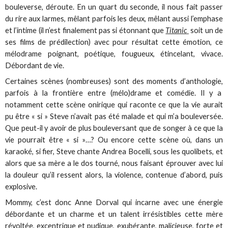
bouleverse, déroute. En un quart du seconde, il nous fait passer
du rire aux larmes, mêlant parfois les deux, mêlant aussi l’emphase
et l’intime (il n’est finalement pas si étonnant que
Titanic
soit un de
ses films de prédilection) avec pour résultat cette émotion, ce
mélodrame poignant, poétique, fougueux, étincelant, vivace.
Débordant de vie.
Certaines scènes (nombreuses) sont des moments d’anthologie,
parfois à la frontière entre (mélo)drame et comédie. Il y a
notamment cette scène onirique qui raconte ce que la vie aurait
pu être « si » Steve n’avait pas été malade et qui m’a bouleversée.
Que peut-il y avoir de plus bouleversant que de songer à ce que la
vie pourrait être « si »…? Ou encore cette scène où, dans un
karaoké, si fier, Steve chante Andrea Bocelli, sous les quolibets, et
alors que sa mère a le dos tourné, nous faisant éprouver avec lui
la douleur qu’il ressent alors, la violence, contenue d’abord, puis
explosive.
Mommy, c’est donc Anne Dorval qui incarne avec une énergie
débordante et un charme et un talent irrésistibles cette mère
révoltée, excentrique et pudique, exubérante, malicieuse, forte et