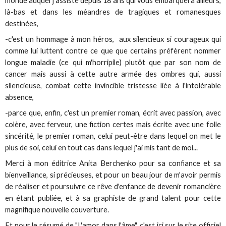
monde auquel j'assiste depuis 18 ans qui vous embarquera ailleurs,
là-bas et dans les méandres de tragiques et romanesques
destinées,
-c'est un hommage à mon héros, aux silencieux si courageux qui
comme lui luttent contre ce que que certains préfèrent nommer
longue maladie (ce qui m'horripile) plutôt que par son nom de
cancer mais aussi à cette autre armée des ombres qui, aussi
silencieuse, combat cette invincible tristesse liée à l'intolérable
absence,
-parce que, enfin, c'est un premier roman, écrit avec passion, avec
colère, avec ferveur, une fiction certes mais écrite avec une folle
sincérité, le premier roman, celui peut-être dans lequel on met le
plus de soi, celui en tout cas dans lequel j'ai mis tant de moi...
Merci à mon éditrice Anita Berchenko pour sa confiance et sa
bienveillance, si précieuses, et pour un beau jour de m'avoir permis
de réaliser et poursuivre ce rêve d'enfance de devenir romancière
en étant publiée, et à sa graphiste de grand talent pour cette
magnifique nouvelle couverture.
Et pour le résumé de "L'amor dans l'âme",
c'est ici sur le site officiel