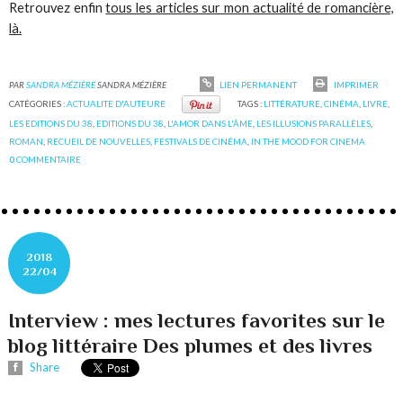
Retrouvez enfin
tous les articles sur mon actualité de romancière,
là.
PAR
SANDRA MÉZIÈRE
SANDRA MÉZIÈRE
LIEN PERMANENT
IMPRIMER
CATÉGORIES :
ACTUALITE D'AUTEURE
TAGS :
LITTÉRATURE
,
CINÉMA
,
LIVRE
,
LES EDITIONS DU 38
,
EDITIONS DU 38
,
L'AMOR DANS L'ÂME
,
LES ILLUSIONS PARALLÈLES
,
ROMAN
,
RECUEIL DE NOUVELLES
,
FESTIVALS DE CINÉMA
,
IN THE MOOD FOR CINEMA
0
COMMENTAIRE
2018
22/04
Interview : mes lectures favorites sur le
blog littéraire Des plumes et des livres
Share