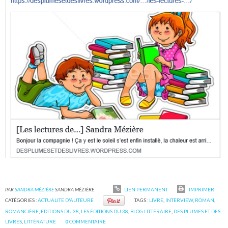
PAR
SANDRA MÉZIÈRE
SANDRA MÉZIÈRE
LIEN PERMANENT
IMPRIMER
CATÉGORIES :
ACTUALITE D'AUTEURE
TAGS :
LIVRE
,
INTERVIEW
,
ROMAN
,
ROMANCIÈRE
,
EDITIONS DU 38
,
LES ÉDITIONS DU 38
,
BLOG LITTÉRAIRE
,
DES PLUMES ET DES
LIVRES
,
LITTÉRATURE
0
COMMENTAIRE