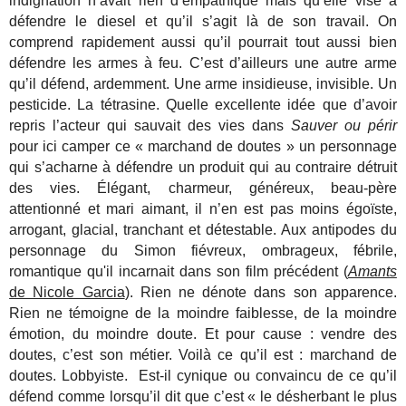
indignation n’avait rien d’empathique mais qu’elle vise à
défendre le diesel et qu’il s’agit là de son travail. On
comprend rapidement aussi qu’il pourrait tout aussi bien
défendre les armes à feu. C’est d’ailleurs une autre arme
qu’il défend, ardemment. Une arme insidieuse, invisible. Un
pesticide. La tétrasine. Quelle excellente idée que d’avoir
repris l’acteur qui sauvait des vies dans
Sauver ou périr
pour ici camper ce « marchand de doutes » un personnage
qui s’acharne à défendre un produit qui au contraire détruit
des vies. Élégant, charmeur, généreux, beau-père
attentionné et mari aimant, il n’en est pas moins égoïste,
arrogant, glacial, tranchant et détestable. Aux antipodes du
personnage du Simon fiévreux, ombrageux, fébrile,
romantique qu'il incarnait dans son film précédent (
Amants
de Nicole Garcia
). Rien ne dénote dans son apparence.
Rien ne témoigne de la moindre faiblesse, de la moindre
émotion, du moindre doute. Et pour cause : vendre des
doutes, c’est son métier. Voilà ce qu’il est : marchand de
doutes. Lobbyiste. Est-il cynique ou convaincu de ce qu’il
défend comme lorsqu’il dit que c’est « le désherbant le plus