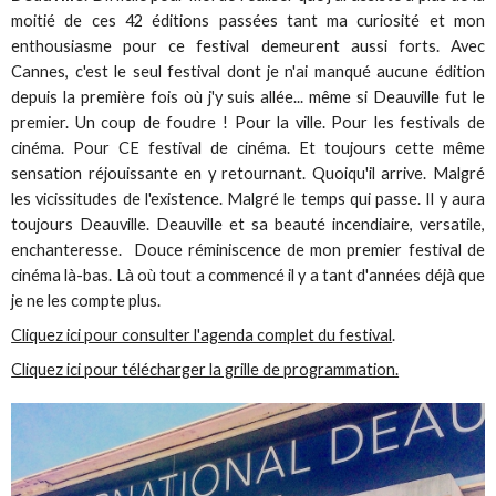
moitié de ces 42 éditions passées tant ma curiosité et mon
enthousiasme pour ce festival demeurent aussi forts. Avec
Cannes, c'est le seul festival dont je n'ai manqué aucune édition
depuis la première fois où j'y suis allée... même si Deauville fut le
premier. Un coup de foudre ! Pour la ville. Pour les festivals de
cinéma. Pour CE festival de cinéma. Et toujours cette même
sensation réjouissante en y retournant. Quoiqu'il arrive. Malgré
les vicissitudes de l'existence. Malgré le temps qui passe. Il y aura
toujours Deauville. Deauville et sa beauté incendiaire, versatile,
enchanteresse. Douce réminiscence de mon premier festival de
cinéma là-bas. Là où tout a commencé il y a tant d'années déjà que
je ne les compte plus.
Cliquez ici pour consulter l'agenda complet du festival
.
Cliquez ici pour télécharger la grille de programmation.