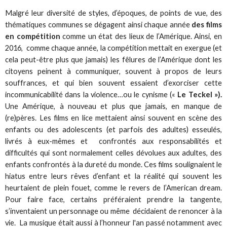
Malgré leur diversité de styles, d’époques, de points de vue, des
thématiques communes se dégagent ainsi chaque année
des films
en compétition
comme un état des lieux de l’Amérique. Ainsi, en
2016, comme chaque année, la compétition mettait en exergue (et
cela peut-être plus que jamais) les fêlures de l’Amérique dont les
citoyens peinent à communiquer, souvent à propos de leurs
souffrances, et qui bien souvent essaient d’exorciser cette
incommunicabilité dans la violence…ou le cynisme («
Le Teckel »).
Une Amérique, à nouveau et plus que jamais, en manque de
(re)pères. Les films en lice mettaient ainsi souvent en scène des
enfants ou des adolescents (et parfois des adultes) esseulés,
livrés à eux-mêmes et confrontés aux responsabilités et
difficultés qui sont normalement celles dévolues aux adultes, des
enfants confrontés à la dureté du monde. Ces films soulignaient le
hiatus entre leurs rêves d’enfant et la réalité qui souvent les
heurtaient de plein fouet, comme le revers de l’American dream.
Pour faire face, certains préféraient prendre la tangente,
s’inventaient un personnage ou même décidaient de renoncer à la
vie. La musique était aussi à l’honneur l'an passé notamment avec