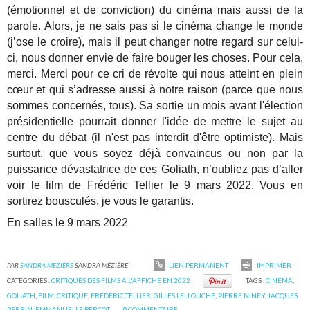
(émotionnel et de conviction) du cinéma mais aussi de la
parole. Alors, je ne sais pas si le cinéma change le monde
(j’ose le croire), mais il peut changer notre regard sur celui-
ci, nous donner envie de faire bouger les choses. Pour cela,
merci. Merci pour ce cri de révolte qui nous atteint en plein
cœur et qui s’adresse aussi à notre raison (parce que nous
sommes concernés, tous). Sa sortie un mois avant l'élection
présidentielle pourrait donner l'idée de mettre le sujet au
centre du débat (il n'est pas interdit d'être optimiste). Mais
surtout, que vous soyez déjà convaincus ou non par la
puissance dévastatrice de ces Goliath, n’oubliez pas d’aller
voir le film de Frédéric Tellier le 9 mars 2022. Vous en
sortirez bousculés, je vous le garantis.
En salles le 9 mars 2022
PAR
SANDRA MÉZIÈRE
SANDRA MÉZIÈRE
LIEN PERMANENT
IMPRIMER
CATÉGORIES :
CRITIQUES DES FILMS A L'AFFICHE EN 2022
TAGS :
CINÉMA
,
GOLIATH
,
FILM
,
CRITIQUE
,
FRÉDÉRIC TELLIER
,
GILLES LELLOUCHE
,
PIERRE NINEY
,
JACQUES
PERRIN
,
EMMANUELLE BERCOT
0
COMMENTAIRE