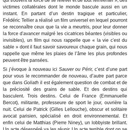
qui trouvent la force de se relever et de tout réinventer », des
victimes collatérales dont le monde bascule aussi en un
instant. En partant d’un destin tragique et particulier,
Frédéric Tellier a réalisé un film universel en lequel pourront
se reconnaître ceux que la vie a meurtris, pour leur donner
la force d'avancer malgré les cicatrices béantes (visibles ou
invisibles), un film qui nous rappelle que « la vie c'est du
sable » dont il faut savoir savoureux chaque grain, qui nous
rappelle que même les plaies de l’âme les plus profondes
peuvent être pansées.
Si j’évoque à nouveau ici
Sauver ou Périr,
c’est d’une part
pour vous le recommander de nouveau, d’autre part parce
que dans
Goliath
il est également question de combat et de
la préciosité des grains de sable. Et des destins qui
basculent. Trois destins. Celui de France (Emmanuelle
Bercot), militante, professeure de sport le jour, ouvrière la
nuit. Celui de Patrick (Gilles Lellouche), obscur et solitaire
avocat parisien, spécialisé en droit environnemental. Et
enfin celui de Matthias (Pierre Niney), un lobbyiste brillant.
Un acte désespéré va les réunir. Un acte terrible dont on se