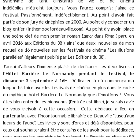
synonyme de tant d’instants de vie et de cinéma
indélébiles m’étreint toujours. Vous l’aurez compris: j’aime ce
festival. Passionnément. Indéfectiblement. Au point d’avoir fait
partie de son jury de cinéphiles en 2000. Au point d’y consacrer un
blog entier (
Inthemoodfordeauville.com
). Au point d’y avoir placé
une scène clef de mon premier roman
L’amor dans l’âme
( paru en
avril 2016 aux Editions du 38 )
ainsi que deux nouvelles de mon
recueil de 16 nouvelles sur les festivals de cinéma "Les illusions
parallèles"
(également publié par Les Editions du 38).
J'aurai d'ailleurs l'immense plaisir de dédicacer ces deux livres à
l'Hôtel Barrière Le Normandy pendant le festival, le
dimanche 3 septembre à 16H
. Dédicacer là où commença ma
longue histoire avec les festivals de cinéma en plus dans le cadre
du mythique hôtel Barrière Le Normandy, que d'émotions ! Vous
êtes bien entendu les bienvenus (l'entrée est libre), je serais ravie
de vous (re)voir à cette occasion. Cette dédicace a lieu en
partenariat avec l'incontournable librairie de Deauville "Jusqu'aux
lueurs de l'aube". Les livres y sont d'ores et déjà disponibles, pour
ceux qui souhaiteraient être certains de les avoir pour la dédicace,
vous pouvez les acquérir dès à présent. La librairie se situe au 88