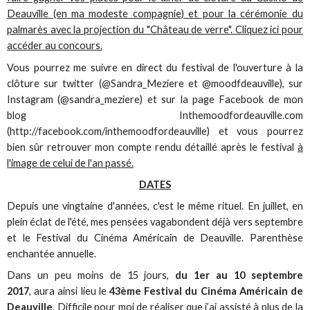
Deauville (en ma modeste compagnie) et pour la cérémonie du
palmarès avec la projection du "Château de verre". Cliquez ici pour
accéder au concours.
Vous pourrez me suivre en direct du festival de l'ouverture à la
clôture sur twitter (@Sandra_Meziere et @moodfdeauville), sur
Instagram (@sandra_meziere) et sur la page Facebook de mon
blog Inthemoodfordeauville.com
(http://facebook.com/inthemoodfordeauville) et vous pourrez
bien sûr retrouver mon compte rendu détaillé après le festival
à
l'image de celui de l'an passé.
DATES
Depuis une vingtaine d'années, c'est le même rituel. En juillet, en
plein éclat de l'été, mes pensées vagabondent déjà vers septembre
et le Festival du Cinéma Américain de Deauville. Parenthèse
enchantée annuelle.
Dans un peu moins de 15 jours,
du 1er au 10 septembre
2017
, aura ainsi lieu le
43ème Festival du Cinéma Américain de
Deauville
. Difficile pour moi de réaliser que j’ai assisté à plus de la