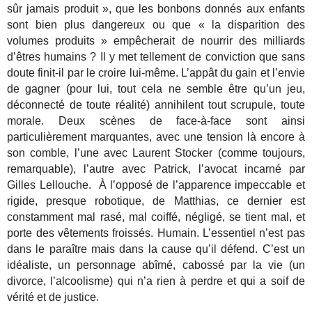
sûr jamais produit », que les bonbons donnés aux enfants
sont bien plus dangereux ou que « la disparition des
volumes produits » empêcherait de nourrir des milliards
d’êtres humains ? Il y met tellement de conviction que sans
doute finit-il par le croire lui-même. L’appât du gain et l’envie
de gagner (pour lui, tout cela ne semble être qu’un jeu,
déconnecté de toute réalité) annihilent tout scrupule, toute
morale. Deux scènes de face-à-face sont ainsi
particulièrement marquantes, avec une tension là encore à
son comble, l’une avec Laurent Stocker (comme toujours,
remarquable), l’autre avec Patrick, l’avocat incarné par
Gilles Lellouche. À l’opposé de l’apparence impeccable et
rigide, presque robotique, de Matthias, ce dernier est
constamment mal rasé, mal coiffé, négligé, se tient mal, et
porte des vêtements froissés. Humain. L’essentiel n’est pas
dans le paraître mais dans la cause qu’il défend. C’est un
idéaliste, un personnage abîmé, cabossé par la vie (un
divorce, l’alcoolisme) qui n’a rien à perdre et qui a soif de
vérité et de justice.