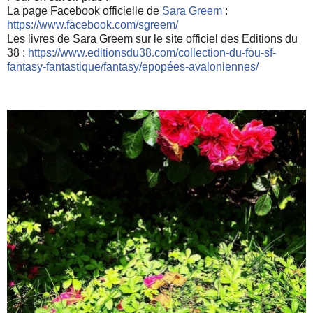
La page Facebook officielle de
Sara Greem
:
https://www.facebook.com/
sgreem/
Les livres de Sara Greem sur le site officiel des Editions du
38 :
https://
www.editionsdu38.com/
collection-du-fou-sf-
fantas
y-fantastique/fantasy/
epopées-avaloniennes/