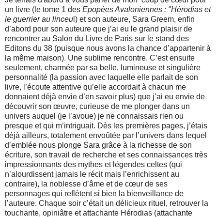
un livre (le tome 1 des
Epopées Avaloniennes : "Hérodias et
le guerrier au linceu
l) et son auteure, Sara Greem, enfin
d’abord pour son auteure que j’ai eu le grand plaisir de
rencontrer au Salon du Livre de Paris sur le stand des
Editons du 38 (puisque nous avons la chance d’appartenir à
la même maison). Une sublime rencont
re. C’est ensuite
seulement, charmée par sa belle, lumineuse et singulière
personnalité (la passion avec laquelle elle parlait de son
livre, l’écoute attentive qu’elle accordait à chacun me
donnaient déjà envie d’en savoir plus) que j’ai eu envie de
découvrir son œuvre, curieuse de me plonger dans un
univers auquel (je l’avoue) je ne connaissais rien ou
presque et qui m’intriguait. Dès les premières pages, j’étais
déjà ailleurs, totalement envoûtée par l’univers dans lequel
d’emblée nous plonge Sara grâce à la richesse de son
écriture, son travail de recherche et ses connaissances très
impressionnants des mythes et légendes celtes (qui
n’alourdissent jamais le récit mais l’enrichissent au
contraire), la noblesse d’âme et de cœur de ses
personnages qui reflètent si bien la bienveillance de
l’auteure. Chaque soir c’était un délicieux rituel, retrouver la
touchante, opiniâtre et attachante Hérodias (attachante