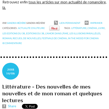
Retrouvez enfin
tous les articles sur mon actualité de romancière,
là.
PAR
SANDRA MÉZIÈRE
SANDRA MÉZIÈRE
LIEN PERMANENT
IMPRIMER
CATÉGORIES :
ACTUALITE D'AUTEURE
TAGS :
LITTÉRATURE
,
CINÉMA
,
LIVRE
,
LES EDITIONS DU 38
,
EDITIONS DU 38
,
L'AMOR DANS L'ÂME
,
LES ILLUSIONS PARALLÈLES
,
ROMAN
,
RECUEIL DE NOUVELLES
,
FESTIVALS DE CINÉMA
,
IN THE MOOD FOR CINEMA
0
COMMENTAIRE
2018
14/06
Littérature - Des nouvelles de mes
nouvelles et de mon roman et quelques
lectures
Share