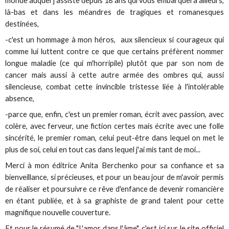
monde auquel j'assiste depuis 18 ans qui vous embarquera ailleurs,
là-bas et dans les méandres de tragiques et romanesques
destinées,
-c'est un hommage à mon héros, aux silencieux si courageux qui
comme lui luttent contre ce que que certains préfèrent nommer
longue maladie (ce qui m'horripile) plutôt que par son nom de
cancer mais aussi à cette autre armée des ombres qui, aussi
silencieuse, combat cette invincible tristesse liée à l'intolérable
absence,
-parce que, enfin, c'est un premier roman, écrit avec passion, avec
colère, avec ferveur, une fiction certes mais écrite avec une folle
sincérité, le premier roman, celui peut-être dans lequel on met le
plus de soi, celui en tout cas dans lequel j'ai mis tant de moi...
Merci à mon éditrice Anita Berchenko pour sa confiance et sa
bienveillance, si précieuses, et pour un beau jour de m'avoir permis
de réaliser et poursuivre ce rêve d'enfance de devenir romancière
en étant publiée, et à sa graphiste de grand talent pour cette
magnifique nouvelle couverture.
Et pour le résumé de "L'amor dans l'âme",
c'est ici sur le site officiel