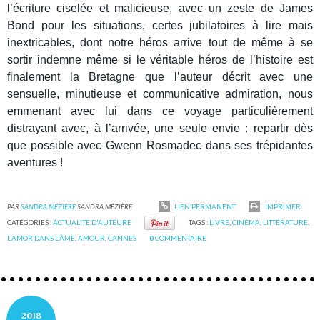
l’écriture ciselée et malicieuse, avec un zeste de James
Bond pour le
s situations, certes jubilatoires à lire mais
inextricables, dont notre héros arrive tout de même à se
sortir indemne même si le véritable héros de l’histoire est
finalement la Bretagne que l’auteur décrit avec une
sensuelle, minutieuse et communicative admiration, nous
emmenant avec lui dans ce voyage particulièrement
distrayant avec, à l’arrivée, une seule envie : repartir dès
que possible avec Gwenn Rosmadec dans ses trépidantes
aventures !
PAR
SANDRA MÉZIÈRE
SANDRA MÉZIÈRE
LIEN PERMANENT
IMPRIMER
CATÉGORIES :
ACTUALITE D'AUTEURE
TAGS :
LIVRE
,
CINÉMA
,
LITTÉRATURE
,
L'AMOR DANS L'ÂME
,
AMOUR
,
CANNES
0
COMMENTAIRE
2018