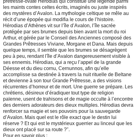
prêtresse-ovate Hérodias qui constitue une légende parmi
les maints contes celtes écrits, imaginés ou juste inspirés
des mystères d’Avalon. La mythologie celtique se mêle au
récit d’une épopée qui modifia le cours de l’histoire.
Hérodias d’Athènes vit sur l’île d’Avalon, l’île sacrée
protégée par ses brumes depuis bien avant la mort du roi
Arthur, et gérée par le Conseil des Anciennes composé des
Grandes Prêtresses Viviane, Morgane et Dana. Mais depuis
quelque temps, il semble que les brumes se désagrègent
peu à peu, rendant l'île d’Avalon dangereusement visible à
ses ennemis. Hérodias, qui a reçu l’appel de la grande
Déesse et du dieu cornu, Cernunnos, afin qu’elle
accomplisse sa destinée à travers la nuit rituelle de Beltane
et devienne à son tour Grande Prêtresse, a des visions
récurrentes d’horreur et de mort. Une guerre se prépare. Les
chrétiens, désireux d’éradiquer tout type de religion
païenne, usent de trahisons et de magie occulte à l’encontre
des derniers adorateurs des dieux multiples. Hérodias devra
renforcer sa magie et ses pouvoirs pour la sauvegarde
d’Avalon. Mais quel est le rôle exact que le destin lui
réserve ? Et qui est le mystérieux guerrier au linceul que les
dieux ont placé sur sa route ?".
Pour en savoir plus :