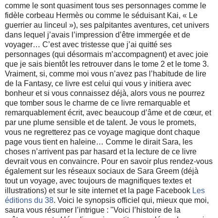
comme le sont quasiment tous ses personnages comme le
fidèle corbeau Hermès ou comme le séduisant Kai, « Le
guerrier au linceul »), ses palpitantes aventures, cet univers
dans lequel j’avais l’impression d’être immergée et de
voyager… C’est avec tristesse que j’ai quitté ses
personnages (qui désormais m’accompagnent) et avec joie
que je sais bientôt les retrouver dans le tome 2 et le tome 3.
Vraiment, si, comme moi vous n’avez pas l’habitude de lire
de la Fantasy, ce livre est celui qui vous y initiera avec
bonheur et si vous connaissez déjà, alors vous ne pourrez
que tomber sous le charme de ce livre remarquable et
remarquablement écrit, avec beaucoup d’âme et de cœur, et
par une plume sensible et de talent. Je vous le promets,
vous ne regretterez pas ce voyage magique dont chaque
page vous tient en haleine… Comme le dirait Sara, les
choses n’arrivent pas par hasard et la lecture de ce livre
devrait vous en convaincre. Pour en savoir plus rendez-vous
également sur les réseaux sociaux de Sara Greem (déjà
tout un voyage, avec toujours de magnifiques textes et
illustrations) et sur le site internet et la page Facebook
Les
éditions du 38
. Voici le synopsis officiel qui, mieux que moi,
saura vous résumer l’intrigue : "Voici l’histoire de la