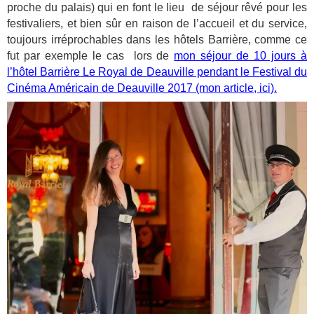
proche du palais) qui en font le lieu de séjour rêvé pour les
festivaliers, et bien sûr en raison de l’accueil et du service,
toujours irréprochables dans les hôtels Barrière, comme ce
fut par exemple le cas lors de
mon séjour de 10 jours à
l’hôtel Barrière Le Royal de Deauville pendant le Festival du
Cinéma Américain de Deauville 2017 (mon article, ici).