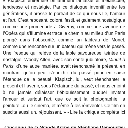
« Klapisch entremêle brillamment fantaisie et mélancolie,
tendresse et nostalgie. Par ce dialogue inventif entre les
générations, il brosse le portrait de ce qui nous lie, l’amour
et l’art. C’est reposant, coloré, festif, et gaiement nostalgique
comme une promenade à Giverny, comme une avenue de
l’Opéra qui s’illumine et trace le chemin au milieu d’un Paris
plongé dans l’obscurité, comme un tableau de Monet,
comme une rencontre sur un bateau qui mène vers le passé.
Une fresque qui relève de la fable savoureuse, teintée de
nostalgie. Woody Allen, avec son conte jubilatoire,
Minuit à
Paris
, d’une autre manière, avait réenchanté le présent, en
montrant qu’on peut s’enrichir du passé pour en saisir
l’étendue de la beauté. Klapisch, lui, veut réenchanter le
présent et l’avenir, sous l’éclairage du passé, et nous enjoint
à ne jamais délaisser l’éblouissement auquel invitent
l'amour et surtout l'art, que ce soit la photographie, la
peinture...ou le cinéma, et même à les réinventer. Ce film en
suscite aussi un, réjouissant. » -
Lire la critique complète ici
-
-
L’Inconnu de la Grande Arche
de Stéphane Demoustier