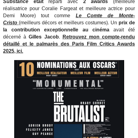
Substance
était
reparti avec
2 awards
(meilleure
réalisatrice pour Coralie Fargeat et meilleure actrice pour
Demi Moore) tout comme
Le Comte de Monte-
Cristo
(meilleurs décors et meilleurs costumes). Un
prix de
la contribution exceptionnelle au cinéma
avait été
décerné à
Gilles Jacob
.
Retrouvez mon compte-rendu
détaillé et le palmarès des Paris Film Critics Awards
2025, ici.