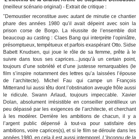
(meilleur scénario original) - Extrait de critique :
"Demoustier reconstitue avec autant de minutie ce chantier
phare des années 1980 qu’il avait dépeint avec soin la
prison corse de Borgo. La réussite de l’ensemble doit
beaucoup au casting : Claes Bang qui interprète l’opiniâtre,
présomptueux, tempétueux et parfois exaspérant Otto. Sidse
Babett Knudsen, qui joue le rôle de sa femme, prête à le
suivre dans tous ses caprices…jusqu’à un certain point,
toujours d’une sobriété et d’une justesse remarquables (le
film s’inspire notamment des lettres qu’a laissées l’épouse
de l’architecte). Michel Fau qui campe un François
Mitterrand lui aussi têtu dont l’obstination aveugle frôle aussi
le ridicule. Swann Arlaud, toujours impeccable. Xavier
Dolan, absolument irrésistible en conseiller pointilleux un
peu dépassé par les exigences de l’architecte, et cherchant
à les modérer. Derrière les ambitions de chacun, il y a
l’argent public dépensé à tout-va pour satisfaire des
ambitions, voire caprices(s), et si le film se déroule dans les
années 1980, en cela il est aussi intemporel.
L’Inconnu de la