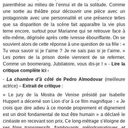
parenthèse au milieu de l’ennui et de la solitude. Comme
une sortie au théâtre pour découvrir une pièce avec un
protagoniste avec une personnalité et une présence telles
que sa disparition de la scène fait apparaître la vie plus
terne encore, surtout pour Marianne qui se retrouve face à
elle-même, dégrisée après cette ivresse ébouriffante. On se
souvient alors de cette réponse à une question de sa fille : «
Tu veux savoir si je t’aime ? Je ne sais pas si je t’aime. »
Les portes de la prison dorée viennent de se refermer.
Comme un boomerang. Jubilatoire, vous dis-je ! » -
Lire la
critique complète ici -
-
La chambre d’à côté
de Pedro Almodovar
(meilleure
actrice) –
Extrait de critique
:
« Le jury de la Mostra de Venise présidé par Isabelle
Huppert a décerné son Lion d’or à ce film magnifique : « Je
crois que dire adieu à ce monde proprement et dignement
est un droit fondamental de tout être humain » a déclaré le
cinéaste en recevant son prix. Ce long-métrage s’éloigne de
ses films transgressifs, flamboyants, mélodramatiques, et