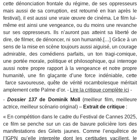
cette dénonciation frontale du régime, de ses oppresseurs
mais aussi de sa corruption, est retourné en Iran après le
festival), il est aussi une vraie œuvre de cinéma. Le film lui-
même est ainsi une vengeance, ou du moins une revanche
sur ses oppresseurs. Ils n’auront pas atteint sa liberté de
dire, de filmer, de dénoncer, ni son humanité.[…] Grâce à un
sens de la mise en scène toujours aussi aiguisé, un courage
admirable, des comédiens parfaits, un ton tragi-comique,
une portée morale, politique et philosophique, qui interroge
aussi notre propre rapport à la vengeance et notre propre
humanité, une fin glaçante d’une force indéniable, cette
farce savoureuse, quête de vérité rocambolesque méritait
amplement cette Palme d’or. -
Lire la critique complète ici
-
-
Dossier 137
de Dominik Moll
(meilleur film, meilleure
actrice, meilleur scénario original) –
Extrait de critique
:
« En compétition dans le cadre du Festival de Cannes 2025,
ce film se penche sur un cas de bavure policière lors des
manifestations des Gilets jaunes. Comme l’enquêtrice de
l’IGPN qu’elle interprète dont les certitudes vacillent, le