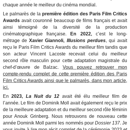
chaque année le meilleur du cinéma mondial.
Le palmarès de la
première édition des Paris Film Critics
Awards
avait couronné beaucoup de films français et avait
ainsi témoigné de la diversité de la production
cinématographique française.
En 2022,
c’est le long-
métrage de
Xavier Giannoli,
Illusions perdues
, qui avait
reçu le Paris Film Critics Awards du meilleur film tandis que
son acteur Vincent Lacoste recevait celui du meilleur
second rôle masculin pour cette adaptation magistrale du
chef-d’œuvre de Balzac.
Vous pouvez retrouver mon
compte-rendu complet de cette première édition des Paris
Film Critics Awards ainsi que le palmarès, dans mon article,
ici.
En
2023,
La Nuit du 12
avait été élu meilleur film de
l’année. Le film de Dominik Moll avait également reçu le prix
de la meilleure adaptation et du meilleur second rôle féminin
pour Anouk Grinberg. Nous retrouvons de nouveau cette
année Dominik Moll parmi les nommés pour
Dossier 137
. Je
vous invite à lire
mon récit complet de la cérémonie 2023 et