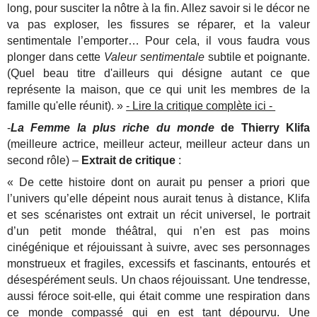
long, pour susciter la nôtre à la fin. Allez savoir si le décor ne
va pas exploser, les fissures se réparer, et la valeur
sentimentale l’emporter… Pour cela, il vous faudra vous
plonger dans cette
Valeur sentimentale
subtile et poignante.
(Quel beau titre d'ailleurs qui désigne autant ce que
représente la maison, que ce qui unit les membres de la
famille qu'elle réunit). »
- Lire la critique complète ici -
-
La Femme la plus riche du monde
de Thierry Klifa
(meilleure actrice, meilleur acteur, meilleur acteur dans un
second rôle) –
Extrait de critique
:
« De cette histoire dont on aurait pu penser a priori que
l’univers qu’elle dépeint nous aurait tenus à distance, Klifa
et ses scénaristes ont extrait un récit universel, le portrait
d’un petit monde théâtral, qui n’en est pas moins
cinégénique et réjouissant à suivre, avec ses personnages
monstrueux et fragiles, excessifs et fascinants, entourés et
désespérément seuls. Un chaos réjouissant. Une tendresse,
aussi féroce soit-elle, qui était comme une respiration dans
ce monde compassé qui en est tant dépourvu. Une